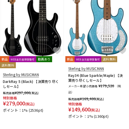
新品
動画あり
新品
送料無料
WEB注文店頭受取可
WEB注文店頭受取可
送料無料
Sterling by MUSICMAN
Sterling by MUSICMAN
Ray34 (Blue Sparkle/Maple) 【決
算売り尽くしセール】
DarkRay 5 (Black) 【決算売り尽く
¥179,520
しセール】
メーカー希望小売価格
（税
¥
297,000
込）
販売価格
(税込)
特別価格
¥
169,400
販売価格
(税込)
¥
279,000
(税込)
特別価格
¥
149,600
ポイント：1%
(2536pt)
(税込)
ポイント：1%
(1360pt)