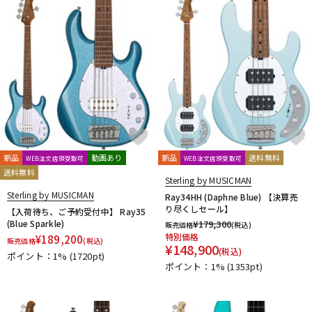
新品
動画あり
新品
送料無料
WEB注文店頭受取可
WEB注文店頭受取可
送料無料
Sterling by MUSICMAN
Sterling by MUSICMAN
Ray34HH (Daphne Blue) 【決算売
り尽くしセール】
【入荷待ち、ご予約受付中】 Ray35
(Blue Sparkle)
¥
179,300
販売価格
(税込)
特別価格
¥
189,200
販売価格
(税込)
¥
148,900
(税込)
ポイント：1%
(1720pt)
ポイント：1%
(1353pt)