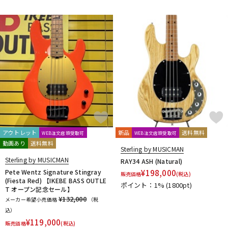
DTM オンライン納品
レコーディング機器
配信/ライブ機器
楽器アクセサリ
中古
ヴィンテージ
アウトレット
新品
送料無料
WEB注文店頭受取可
WEB注文店頭受取可
動画あり
送料無料
Sterling by MUSICMAN
Sterling by MUSICMAN
RAY34 ASH (Natural)
Pete Wentz Signature Stingray
¥
198,000
販売価格
(税込)
(Fiesta Red) 【IKEBE BASS OUTLE
ポイント：1%
(1800pt)
T オープン記念セール】
¥132,000
メーカー希望小売価格
（税
込）
¥
119,000
販売価格
(税込)