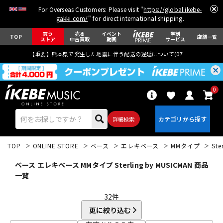
For Overseas Customers: Please visit "
https://global.ikebe-
gakki.com/
" for direct international shipping.
買う
売る
イベント
学割
TOP
店舗一覧
ストア
中古買取
動画
サービス
【重要】熊本県で発生した地震に伴う配送の遅延について(
07月29日
更新)
0
詳細検索
TOP
ONLINE STORE
ベース
エレキベース
MMタイプ
Ste
ベース エレキベース MMタイプ Sterling by MUSICMAN 商品
一覧
32
件
エレキギター
アコギ/エレアコ
更に絞り込む