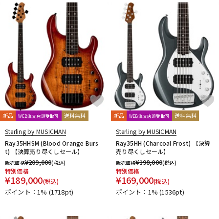
新品
送料無料
新品
送料無料
WEB注文店頭受取可
WEB注文店頭受取可
Sterling by MUSICMAN
Sterling by MUSICMAN
Ray35HHSM (Blood Orange Burs
Ray35HH (Charcoal Frost) 【決算
t) 【決算売り尽くしセール】
売り尽くしセール】
¥
209,000
¥
198,000
販売価格
(税込)
販売価格
(税込)
特別価格
特別価格
¥
189,000
¥
169,000
(税込)
(税込)
ポイント：1%
(1718pt)
ポイント：1%
(1536pt)