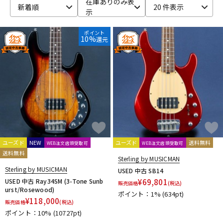
在庫ありのみ表
新着順
20 件表示
示
ベース
ウクレレ
ポイント
10%
還元
ドラム
パーカッション
キーボード
電子ピアノ
管楽器
その他楽器
ユーズド
NEW
ユーズド
送料無料
WEB注文店頭受取可
WEB注文店頭受取可
送料無料
アンプ
エフェクター
Sterling by MUSICMAN
Sterling by MUSICMAN
USED 中古 SB14
USED 中古 Ray34SM (3-Tone Sunb
¥
69,801
販売価格
(税込)
urst/Rosewood)
ポイント：1%
(634pt)
DJ機器
DTM
¥
118,000
販売価格
(税込)
ポイント：10%
(10727pt)