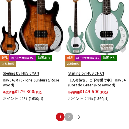
新品
動画あり
新品
動画あり
WEB注文店頭受取可
WEB注文店頭受取可
送料無料
送料無料
Sterling by MUSICMAN
Sterling by MUSICMAN
Ray34SM (3-Tone Sunburst/Rose
【入荷待ち、ご予約受付中】 Ray34
wood)
(Dorado Green/Rosewood)
¥
179,300
¥
149,600
販売価格
(税込)
販売価格
(税込)
ポイント：1%
(1630pt)
ポイント：1%
(1360pt)
1
2