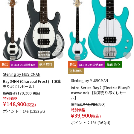
新品
送料無料
新品
動画あり
WEB注文店頭受取可
WEB注文店頭受取可
送料無料
Sterling by MUSICMAN
Sterling by MUSICMAN
Ray34HH (Charcoal Frost) 【決算
売り尽くしセール】
Intro Series Ray2 (Electric Blue/R
¥
179,300
osewood) 【決算売り尽くしセー
販売価格
(税込)
ル】
特別価格
¥
148,900
¥
43,780
(税込)
販売価格
(税込)
特別価格
ポイント：1%
(1353pt)
¥
39,900
(税込)
ポイント：1%
(362pt)