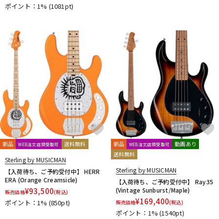
ポイント：1%
(1081pt)
新品
送料無料
新品
動画あり
WEB注文店頭受取可
WEB注文店頭受取可
送料無料
Sterling by MUSICMAN
Sterling by MUSICMAN
【入荷待ち、ご予約受付中】 HERR
ERA (Orange Creamsicle)
【入荷待ち、ご予約受付中】 Ray35
¥
93,500
(Vintage Sunburst/Maple)
販売価格
(税込)
¥
169,400
ポイント：1%
(850pt)
販売価格
(税込)
ポイント：1%
(1540pt)