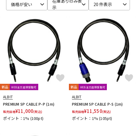
在庫ありのみ表
価格が安い
20 件表示
示
ベース
ウクレレ
ドラム
パーカッション
キーボード
電子ピアノ
管楽器
その他楽器
新品
新品
WEB注文店頭受取可
WEB注文店頭受取可
アンプ
エフェクター
ALBIT
ALBIT
PREMIUM SP CABLE P-P (1m)
PREMIUM SP CABLE P-S (1m)
¥
11,000
¥
11,550
販売価格
(税込)
販売価格
(税込)
ポイント：1%
(100pt)
ポイント：1%
(105pt)
DJ機器
DTM