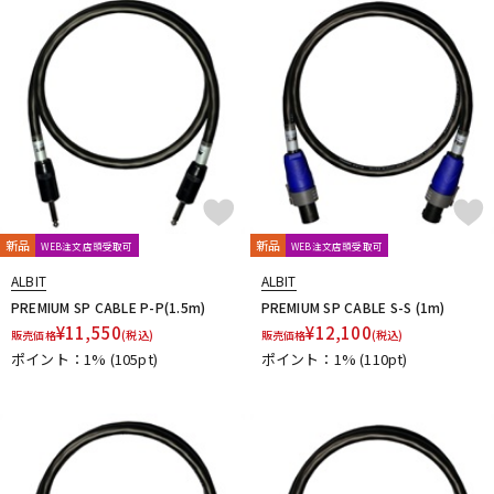
DTM オンライン納品
レコーディング機器
配信/ライブ機器
楽器アクセサリ
中古
ヴィンテージ
新品
新品
WEB注文店頭受取可
WEB注文店頭受取可
ALBIT
ALBIT
PREMIUM SP CABLE P-P(1.5m)
PREMIUM SP CABLE S-S (1m)
¥
11,550
¥
12,100
販売価格
(税込)
販売価格
(税込)
ポイント：1%
(105pt)
ポイント：1%
(110pt)