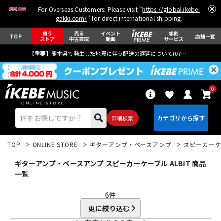
For Overseas Customers: Please visit "
https://global.ikebe-
gakki.com/
" for direct international shipping.
買う
売る
イベント
学割
TOP
店舗一覧
ストア
中古買取
動画
サービス
【重要】熊本県で発生した地震に伴う配送の遅延について(
07月29日
更新)
0
詳細検索
TOP
ONLINE STORE
ギターアンプ・ベースアンプ
スピーカーケ
ギターアンプ・ベースアンプ スピーカーケーブル ALBIT 商品
一覧
6
件
エレキギター
アコギ/エレアコ
更に絞り込む