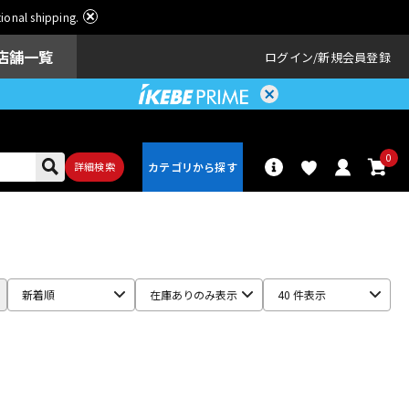
ational shipping.
店舗一覧
ログイン
新規会員登録
0
詳細検索
パーカッショ
ドラム
ン
新着順
在庫ありのみ表示
40 件表示
アンプ
エフェクター