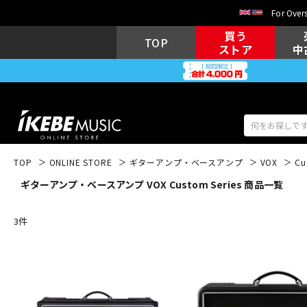
For Overs
買う
TOP
ストア
中
TOP
ONLINE STORE
ギターアンプ・ベースアンプ
VOX
Cu
ギターアンプ・ベースアンプ VOX Custom Series 商品一覧
アコギ/エレ
エレキギター
アコ
3
件
キーボード
電子ピアノ