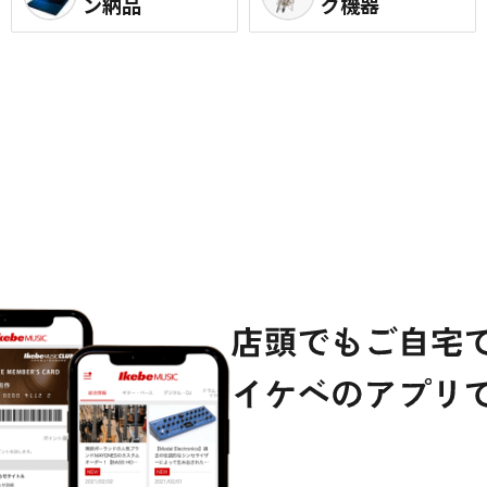
ン納品
グ機器