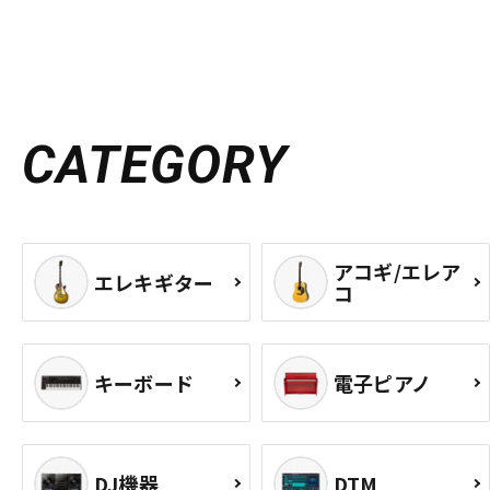
CATEGORY
アコギ/エレア
エレキギター
コ
キーボード
電子ピアノ
DJ機器
DTM