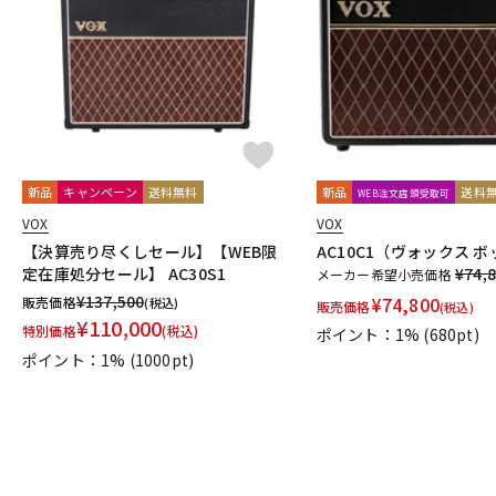
DJ機器
DTM
中古
ヴィンテー
新品
キャンペーン
送料無料
新品
送料
WEB注文店頭受取可
VOX
VOX
【決算売り尽くしセール】【WEB限
AC10C1（ヴォックス 
定在庫処分セール】 AC30S1
¥74,
メーカー希望小売価格
¥
137,500
¥
74,800
販売価格
(税込)
販売価格
(税込)
¥
110,000
特別価格
(税込)
ポイント：1%
(680pt)
ポイント：1%
(1000pt)