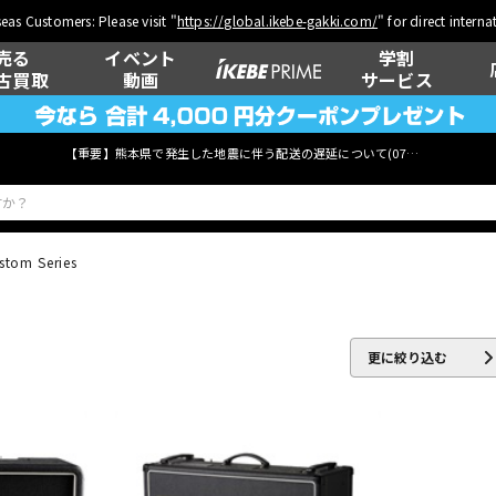
eas Customers: Please visit "
https://global.ikebe-gakki.com/
" for direct intern
売る
イベント
学割
古買取
動画
サービス
【重要】熊本県で発生した地震に伴う配送の遅延について(
07月29日
更新)
stom Series
ベース
ウクレレ
更に絞り込む
管楽器
その他楽器