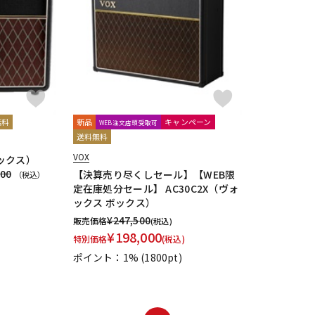
DTM オンラ
レコーディン
イン納品
グ機器
ジ
無料
新品
キャンペーン
WEB注文店頭受取可
送料無料
VOX
ボックス）
800
【決算売り尽くしセール】【WEB限
（税込）
定在庫処分セール】 AC30C2X（ヴォ
ックス ボックス）
¥
247,500
販売価格
(税込)
¥
198,000
特別価格
(税込)
ポイント：1%
(1800pt)