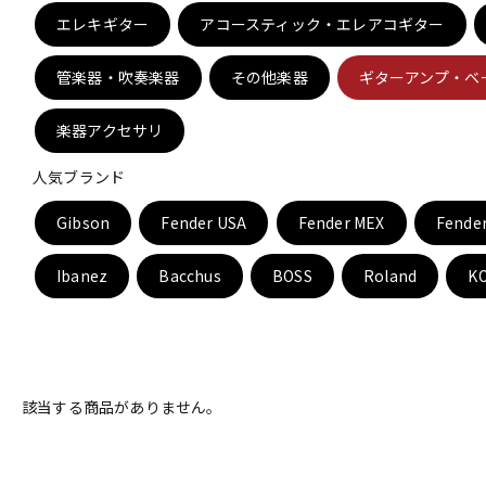
エレキギター
アコースティック・エレアコギター
管楽器・吹奏楽器
その他楽器
ギターアンプ・ベ
中古
ヴィンテー
楽器アクセサリ
人気ブランド
Gibson
Fender USA
Fender MEX
Fende
Ibanez
Bacchus
BOSS
Roland
K
該当する商品がありません。