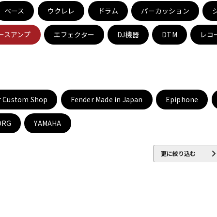
ベース
ウクレレ
ドラム
パーカッション
ースアンプ
エフェクター
DJ機器
DTM
レコ
ジ
r Custom Shop
Fender Made in Japan
Epiphone
ORG
YAMAHA
更に絞り込む