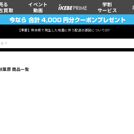
売る
イベント
学割
古買取
動画
サービス
【重要】熊本県で発生した地震に伴う配送の遅延について(
07月29日
更新)
秋葉原 商品一覧
ベース
ウクレレ
管楽器
その他楽器
DTM オンラ
レコーディン
イン納品
グ機器