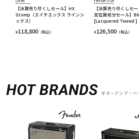
Line6
Fender USA
【決算売り尽くしセール】HX
【決算売り尽くしセー
Stomp（エイチエックス ラインシ
定在庫処分セール】Blues
ックス）
[Lacquered Tweed ]
118,800
126,500
¥
（税込）
¥
（税込）
HOT BRANDS
ギターアンプ・ベ