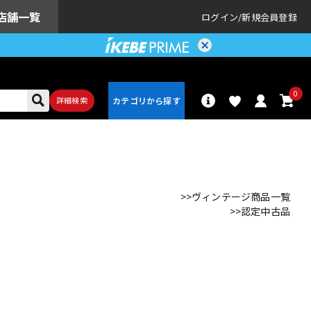
店舗一覧
ログイン
新規会員登録
0
詳細検索
パーカッショ
ドラム
ン
>>ヴィンテージ商品一覧
>>認定中古品
アンプ
エフェクター
配信/ライブ
楽器アクセサ
機器
リ