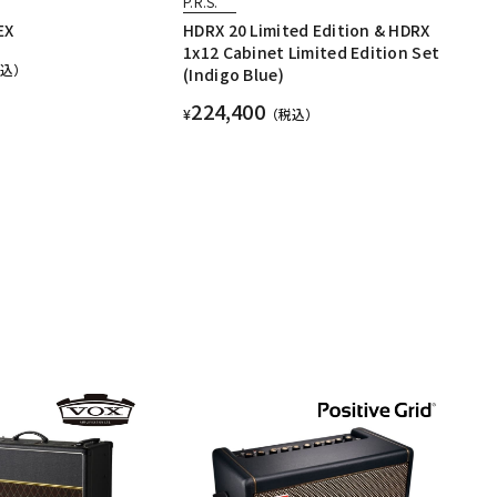
P.R.S.
EX
HDRX 20 Limited Edition & HDRX
1x12 Cabinet Limited Edition Set
税込）
(Indigo Blue)
224,400
¥
（税込）