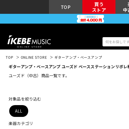
買う
TOP
ストア
中
TOP
ONLINE STORE
ギターアンプ・ベースアンプ
ギターアンプ・ベースアンプ ユーズド ベースステーションリボレ
アコギ/エレ
エレキギター
アコ
ユーズド（中古）商品一覧です。
キーボード
電子ピアノ
対象品を絞り込む
ALL
楽器カテゴリ
DJ機器
DTM