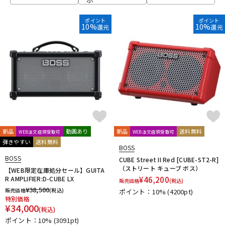
ポイント
ポイント
10%
10%
還元
還元
新品
動画あり
新品
送料無料
WEB注文店頭受取可
WEB注文店頭受取可
弾きやすい
送料無料
BOSS
BOSS
CUBE Street II Red [CUBE-ST2-R]
（ストリート キューブ ボス）
【WEB限定在庫処分セール】GUITA
R AMPLIFIER:D-CUBE LX
¥
46,200
販売価格
(税込)
¥
38,500
販売価格
(税込)
ポイント：10%
(4200pt)
特別価格
¥
34,000
(税込)
ポイント：10%
(3091pt)