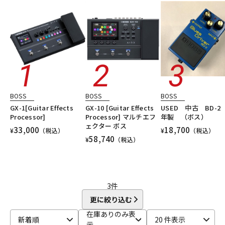
DTM オンライン納品
レコーディング機器
シンセサイザー・電子楽器
ギターアンプ・ベースアンプ
DTM
レコーディング
配信機器・ライブ機器
楽器アクセサリ
ユーズド
ヴィンテージ
ALL
配信/ライブ機器
楽器アクセサリ
中古
ヴィンテージ
BOSS
BOSS
BOSS
GX-1[Guitar Effects
GX-10 [Guitar Effects
USED 中古 BD-2 
Processor]
Processor] マルチエフ
年製 （ボス）
ェクター ボス
33,000
18,700
¥
（税込）
¥
（税込）
58,740
¥
（税込）
3
件
更に絞り込む
在庫ありのみ表
新着順
20 件表示
示