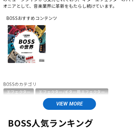
オニアとして、音楽業界に革新をもたらし続けています。
ベース
ウクレレ
BOSSおすすめコンテンツ
ドラム
パーカッション
キーボード
電子ピアノ
管楽器
その他楽器
BOSSのカテゴリ
エフェクター
エフェクター/ギター用エフェクター
アンプ
エフェクター
エフェクター/ベース用エフェクター
エフェクター/エレアコ用エフェクター
エフェクター/ワウペダル・ボリュームペダル
BOSS人気ランキング
DJ機器
DTM
エフェクター/ラインセレクター・フットスイッチ
エフェクター/ワイヤレスシステム
エフェクター/電源周辺機器
エフェクター/その他周辺機器・アクセサリ
エレキギター