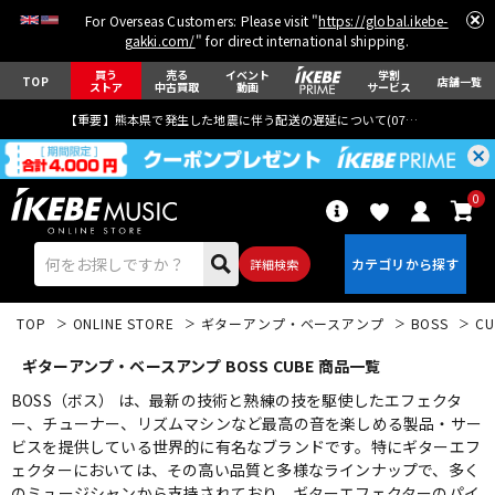
For Overseas Customers: Please visit "
https://global.ikebe-
gakki.com/
" for direct international shipping.
買う
売る
イベント
学割
TOP
店舗一覧
ストア
中古買取
動画
サービス
【重要】熊本県で発生した地震に伴う配送の遅延について(
07月29日
更新)
0
詳細検索
TOP
ONLINE STORE
ギターアンプ・ベースアンプ
BOSS
CU
ギターアンプ・ベースアンプ BOSS CUBE 商品一覧
BOSS（ボス） は、最新の技術と熟練の技を駆使したエフェクタ
ー、チューナー、リズムマシンなど最高の音を楽しめる製品・サー
ビスを提供している世界的に有名なブランドです。特にギターエフ
エレキギター
アコギ/エレアコ
ェクターにおいては、その高い品質と多様なラインナップで、多く
のミュージシャンから支持されており、ギターエフェクターのパイ