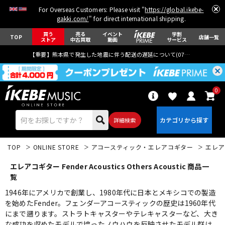
For Overseas Customers: Please visit "
https://global.ikebe-
gakki.com/
" for direct international shipping.
買う
売る
イベント
学割
TOP
店舗一覧
ストア
中古買取
動画
サービス
【重要】熊本県で発生した地震に伴う配送の遅延について(
07月29日
更新)
0
詳細検索
TOP
ONLINE STORE
アコースティック・エレアコギター
エレア
エレアコギター Fender Acoustics Others Acoustic 商品一
覧
1946年にアメリカで創業し、1980年代に日本とメキシコでの製造
を始めたFender。フェンダーアコースティックの歴史は1960年代
エレキギター
アコギ/エレアコ
にまで遡ります。ストラトキャスターやテレキャスターなど、大き
な成功を収めたモデルで培ったノウハウを反映させたモデル群は、