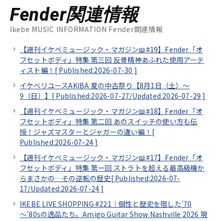
Fender関連情報
Ikebe MUSIC INFORMATION Fender関連情報
【週刊イケベミュージック・マガジン📖#19】Fender「オ
フセットボディ」特集 第三回 反骨精神あふれた使用アーテ
ィスト編！[
Published:2026-07-30
]
イケベリユースAKIBA 夏の中古祭り【8月1日（土）～
9（日）】[
Published:2026-07-27/
Updated:2026-07-29
]
【週刊イケベミュージック・マガジン📖#18】Fender「オ
フセットボディ」特集 第二回 あのスイッチの使い方も伝
授！ジャズマスターとジャガーの違い編！[
Published:2026-07-24
]
【週刊イケベミュージック・マガジン📖#17】Fender「オ
フセットボディ」特集 第一回 ストラトを超える最高級機か
らまさかの…その逆転の歴史[
Published:2026-07-
17/
Updated:2026-07-24
]
IKEBE LIVE SHOPPING #221｜個性と歴史を宿した’70
～’80sの逸品たち。Amigo Guitar Show Nashville 2026 現