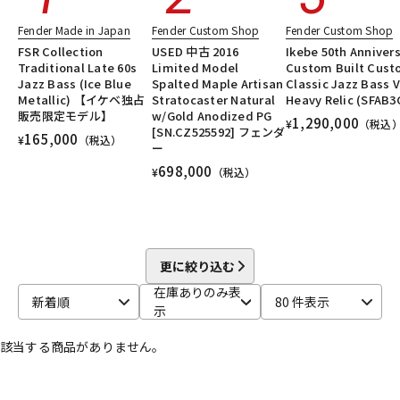
DTM オンライン納品
レコーディング機器
Fender Made in Japan
Fender Custom Shop
Fender Custom Shop
FSR Collection
USED 中古 2016
Ikebe 50th Anniver
Traditional Late 60s
Limited Model
Custom Built Cus
配信/ライブ機器
楽器アクセサリ
Jazz Bass (Ice Blue
Spalted Maple Artisan
Classic Jazz Bass V
Metallic) 【イケベ独占
Stratocaster Natural
Heavy Relic (SFAB3
販売限定モデル】
w/Gold Anodized PG
1,290,000
¥
（税込
[SN.CZ525592] フェンダ
165,000
¥
（税込）
中古
ヴィンテージ
ー
698,000
¥
（税込）
更に絞り込む
在庫ありのみ表
新着順
80 件表示
示
該当する商品がありません。