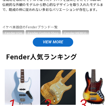
伝統的な外観のモデルから野心的なデザインを取り入れたモデルま
ベース
ウクレレ
で、既成の枠に捉われない多彩なバリエーションが存在します。
ドラム
パーカッション
イケベ楽器店のFenderブランド一覧
Fender USA
Fender Custom Shop
Fender MEXICO
Fender Made in Japan
Fender Standard Series
キーボード
電子ピアノ
Fender Acoustics
Fender Japan
Fender (Japan Exclusive Series)
その他Fender
Fender人気ランキング
Fender Acousticsのカテゴリ
管楽器
その他楽器
アコースティックギター
エレアコギター
アコースティック・エレアコギター
ベース
ウクレレ
ユーズド
アンプ
ヴィンテージ
ALL
エフェクター
DJ機器
DTM