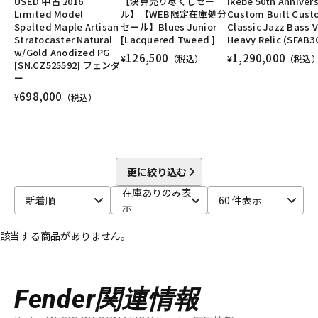
USED 中古 2016
【決算売り尽くしセー
Ikebe 50th Anniver
Limited Model
ル】【WEB限定在庫処分
Custom Built Cus
配信/ライブ機器
楽器アクセサリ
Spalted Maple Artisan
セール】Blues Junior
Classic Jazz Bass V
Stratocaster Natural
[Lacquered Tweed ]
Heavy Relic (SFAB3
w/Gold Anodized PG
126,500
1,290,000
¥
（税込）
¥
（税込
[SN.CZ525592] フェンダ
中古
ヴィンテージ
ー
698,000
¥
（税込）
更に絞り込む
在庫ありのみ表
新着順
60 件表示
示
該当する商品がありません。
Fender関連情報