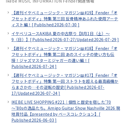
Ikebe MUSIC INFORMATION Fender関連情報
【週刊イケベミュージック・マガジン📖#19】Fender「オ
フセットボディ」特集 第三回 反骨精神あふれた使用アーテ
ィスト編！[
Published:2026-07-30
]
イケベリユースAKIBA 夏の中古祭り【8月1日（土）～
9（日）】[
Published:2026-07-27/
Updated:2026-07-29
]
【週刊イケベミュージック・マガジン📖#18】Fender「オ
フセットボディ」特集 第二回 あのスイッチの使い方も伝
授！ジャズマスターとジャガーの違い編！[
Published:2026-07-24
]
【週刊イケベミュージック・マガジン📖#17】Fender「オ
フセットボディ」特集 第一回 ストラトを超える最高級機か
らまさかの…その逆転の歴史[
Published:2026-07-
17/
Updated:2026-07-24
]
IKEBE LIVE SHOPPING #221｜個性と歴史を宿した’70
～’80sの逸品たち。Amigo Guitar Show Nashville 2026 現
地買付品【presented by ベースコレクション】[
Published:2026-06-03
]