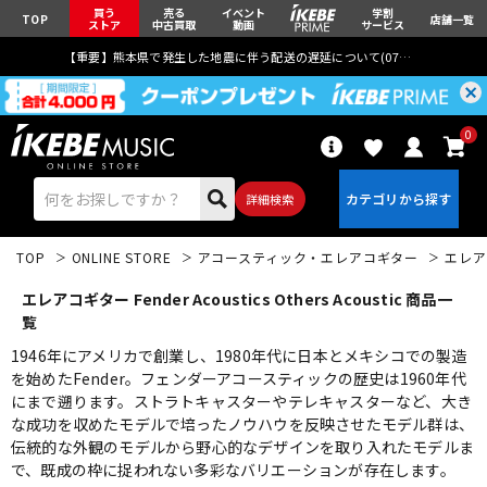
買う
売る
イベント
学割
TOP
店舗一覧
ストア
中古買取
動画
サービス
【重要】熊本県で発生した地震に伴う配送の遅延について(
07月29日
更新)
0
詳細検索
TOP
ONLINE STORE
アコースティック・エレアコギター
エレア
エレアコギター Fender Acoustics Others Acoustic 商品一
覧
1946年にアメリカで創業し、1980年代に日本とメキシコでの製造
を始めたFender。フェンダーアコースティックの歴史は1960年代
エレキギター
アコギ/エレアコ
にまで遡ります。ストラトキャスターやテレキャスターなど、大き
な成功を収めたモデルで培ったノウハウを反映させたモデル群は、
伝統的な外観のモデルから野心的なデザインを取り入れたモデルま
ベース
ウクレレ
で、既成の枠に捉われない多彩なバリエーションが存在します。