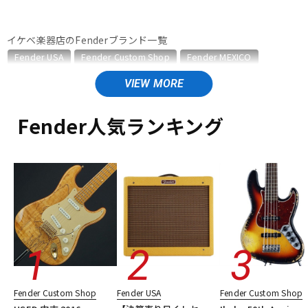
ドラム
パーカッション
イケベ楽器店のFenderブランド一覧
Fender USA
Fender Custom Shop
Fender MEXICO
Fender Made in Japan
Fender Standard Series
キーボード
電子ピアノ
Fender Acoustics
Fender Japan
Fender (Japan Exclusive Series)
その他Fender
Fender人気ランキング
Fender Acousticsのカテゴリ
管楽器
その他楽器
アコースティックギター
エレアコギター
アコースティック・エレアコギター
ベース
ウクレレ
ユーズド
アンプ
ヴィンテージ
ALL
エフェクター
DJ機器
DTM
DTM オンライン納品
レコーディング機器
Fender Custom Shop
Fender USA
Fender Custom Shop