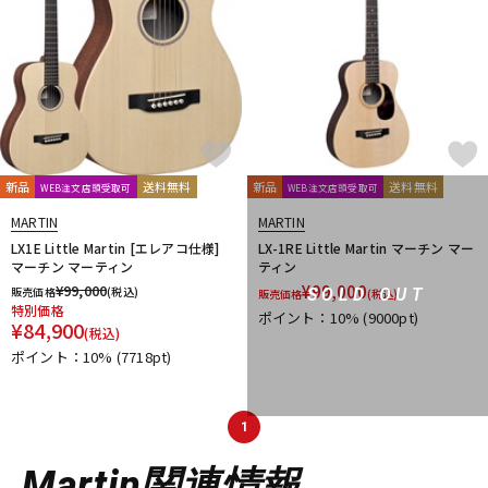
新品
送料無料
新品
送料無料
WEB注文店頭受取可
WEB注文店頭受取可
MARTIN
MARTIN
LX1E Little Martin [エレアコ仕様]
LX-1RE Little Martin マーチン マー
マーチン マーティン
ティン
¥
99,000
¥
99,000
販売価格
(税込)
SOLD OUT
販売価格
(税込)
特別価格
ポイント：10%
(9000pt)
¥
84,900
(税込)
ポイント：10%
(7718pt)
1
Martin関連情報