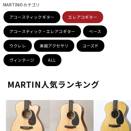
MARTINのカテゴリ
ベース
ウクレレ
アコースティックギター
エレアコギター
ドラム
パーカッション
アコースティック・エレアコギター
ベース
ウクレレ
楽器アクセサリ
ユーズド
キーボード
電子ピアノ
ヴィンテージ
ALL
管楽器
その他楽器
MARTIN人気ランキング
アンプ
エフェクター
DJ機器
DTM