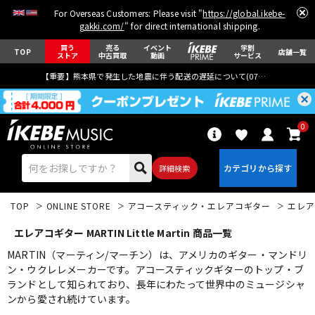
For Overseas Customers: Please visit "
https://global.ikebe-
gakki.com/
" for direct international shipping.
買う
売る
イベント
学割
TOP
店舗一覧
ストア
中古買取
動画
サービス
【重要】熊本県で発生した地震に伴う配送の遅延について(
07月29日
更新)
0
詳細検索
TOP
ONLINE STORE
アコースティック・エレアコギター
エレア
エレアコギター MARTIN Little Martin 商品一覧
MARTIN（マーティン/マーチン）は、アメリカのギター・マンドリ
ン・ウクレレメーカーです。アコースティックギターのトップ・ブ
ランドとして知られており、長年にわたって世界中のミュージシャ
エレキギター
アコギ/エレアコ
ンから愛され続けています。