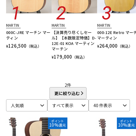
DTM オンライン納品
レコーディング機器
MARTIN
MARTIN
MARTIN
配信/ライブ機器
楽器アクセサリ
000C-JRE マーチン マー
【決算売り尽くしセー
000-12E Retro マ
ティン
ル】【本数限定特価】D-
マーティン
12E-01 KOA マーティン
126,500
264,000
¥
（税込）
¥
（税込）
中古
ヴィンテージ
マーチン
179,000
¥
（税込）
2
件
更に絞り込む
人気順
すべて表示
40 件表示
ポイント
ポイント
10%
10%
還元
還元