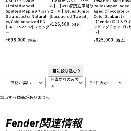
USED 中古 2016
【決算売り尽くしセー
1958 Precision Bas
Limited Model
ル】【WEB限定在庫処分
Relic (Super Faded
配信/ライブ機器
楽器アクセサリ
Spalted Maple Artisan
セール】Blues Junior
Aged Chocolate 3-
Stratocaster Natural
[Lacquered Tweed ]
Color Sunburst)
w/Gold Anodized PG
【Fender ロゴ入り
126,500
¥
（税込）
[SN.CZ525592] フェンダ
ンピングチェアプレ
中古
ヴィンテージ
ー
ト】
698,000
825,000
¥
（税込）
¥
（税込）
更に絞り込む
在庫ありのみ表
価格が高い
20 件表示
示
該当する商品がありません。
Fender関連情報