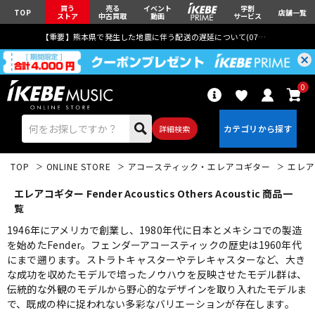
買う
売る
イベント
学割
TOP
店舗一覧
ストア
中古買取
動画
サービス
【重要】熊本県で発生した地震に伴う配送の遅延について(
07月29日
更新)
0
詳細検索
TOP
ONLINE STORE
アコースティック・エレアコギター
エレア
エレアコギター Fender Acoustics Others Acoustic 商品一
覧
1946年にアメリカで創業し、1980年代に日本とメキシコでの製造
を始めたFender。フェンダーアコースティックの歴史は1960年代
エレキギター
アコギ/エレアコ
にまで遡ります。ストラトキャスターやテレキャスターなど、大き
な成功を収めたモデルで培ったノウハウを反映させたモデル群は、
伝統的な外観のモデルから野心的なデザインを取り入れたモデルま
ベース
ウクレレ
で、既成の枠に捉われない多彩なバリエーションが存在します。