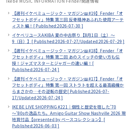
Ikebe MUSIC INFORMATION Fender関連情報
【週刊イケベミュージック・マガジン📖#19】Fender「オ
フセットボディ」特集 第三回 反骨精神あふれた使用アーテ
ィスト編！[
Published:2026-07-30
]
イケベリユースAKIBA 夏の中古祭り【8月1日（土）～
9（日）】[
Published:2026-07-27/
Updated:2026-07-29
]
【週刊イケベミュージック・マガジン📖#18】Fender「オ
フセットボディ」特集 第二回 あのスイッチの使い方も伝
授！ジャズマスターとジャガーの違い編！[
Published:2026-07-24
]
【週刊イケベミュージック・マガジン📖#17】Fender「オ
フセットボディ」特集 第一回 ストラトを超える最高級機か
らまさかの…その逆転の歴史[
Published:2026-07-
17/
Updated:2026-07-24
]
IKEBE LIVE SHOPPING #221｜個性と歴史を宿した’70
～’80sの逸品たち。Amigo Guitar Show Nashville 2026 現
地買付品【presented by ベースコレクション】[
Published:2026-06-03
]