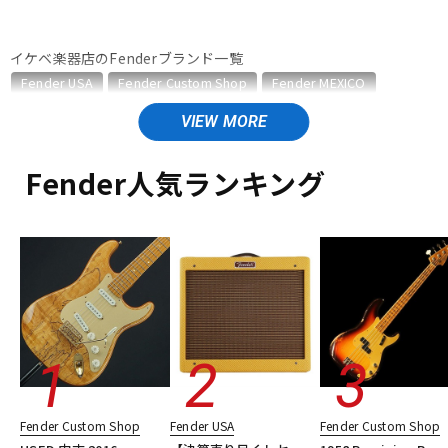
ドラム
パーカッション
イケベ楽器店のFenderブランド一覧
Fender USA
Fender Custom Shop
Fender MEXICO
Fender Made in Japan
Fender Standard Series
キーボード
電子ピアノ
Fender Acoustics
Fender Japan
Fender (Japan Exclusive Series)
その他Fender
Fender人気ランキング
Fender Acousticsのカテゴリ
管楽器
その他楽器
アコースティックギター
エレアコギター
アコースティック・エレアコギター
ベース
ウクレレ
ユーズド
アンプ
ヴィンテージ
ALL
エフェクター
DJ機器
DTM
DTM オンライン納品
レコーディング機器
Fender Custom Shop
Fender USA
Fender Custom Shop