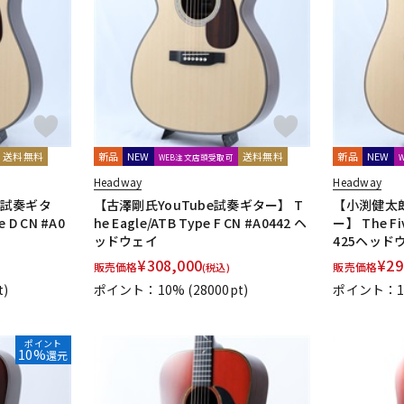
DTM オンラ
レコーディン
イン納品
グ機器
ジ
送料無料
新品
NEW
送料無料
新品
NEW
WEB注文店頭受取可
Headway
Headway
e試奏ギタ
【古澤剛氏YouTube試奏ギター】 T
【小渕健太郎
 D CN #A0
he Eagle/ATB Type F CN #A0442 ヘ
ー】 The Fiv
ッドウェイ
425ヘッド
¥
308,000
¥
29
販売価格
販売価格
(税込)
t)
ポイント：10%
(28000pt)
ポイント：1
ポイント
10%
還元