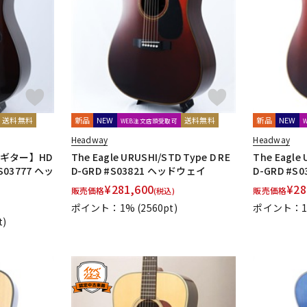
送料無料
新品
NEW
送料無料
新品
NEW
WEB注文店頭受取可
Headway
Headway
奏ギター】HD
The Eagle URUSHI/STD Type D RE
The Eagle 
#S03777 ヘッ
D-GRD #S03821 ヘッドウェイ
D-GRD #
¥
281,600
¥
28
販売価格
販売価格
(税込)
ポイント：1%
(2560pt)
ポイント：
t)