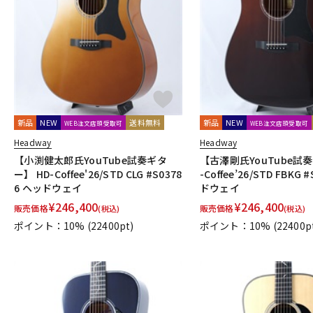
新品
NEW
送料無料
新品
NEW
WEB注文店頭受取可
WEB注文店頭受取可
Headway
Headway
【小渕健太郎氏YouTube試奏ギタ
【古澤剛氏YouTube試
ー】 HD-Coffee'26/STD CLG #S0378
-Coffee’26/STD FBKG 
6 ヘッドウェイ
ドウェイ
¥
246,400
¥
246,400
販売価格
販売価格
(税込)
(税込)
ポイント：10%
(22400pt)
ポイント：10%
(22400p