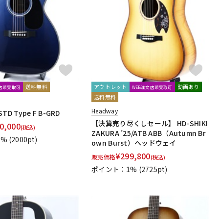
送料無料
アウトレット
動画あり
文店頭受取可
WEB注文店頭受取可
送料無料
Headway
STD Type F B-GRD
【決算売り尽くしセール】 HD-SHIKI
0,000
(税込)
ZAKURA ’25/ATB ABB（Autumn Br
1%
(2000pt)
own Burst）ヘッドウェイ
¥
299,800
販売価格
(税込)
ポイント：1%
(2725pt)