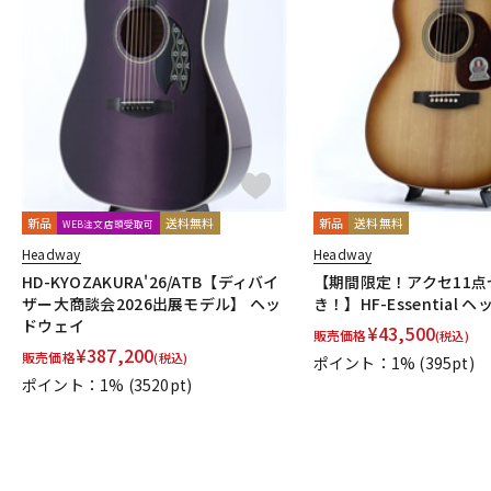
新品
送料無料
新品
送料無料
WEB注文店頭受取可
Headway
Headway
HD-KYOZAKURA'26/ATB【ディバイ
【期間限定！アクセ11点
ザー大商談会2026出展モデル】 ヘッ
き！】HF-Essential 
ドウェイ
¥
43,500
販売価格
(税込)
¥
387,200
販売価格
(税込)
ポイント：1%
(395pt)
ポイント：1%
(3520pt)