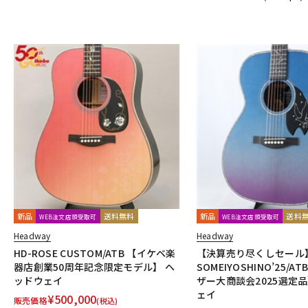
新品
送料無料
新品
送料
WEB注文店頭受取可
WEB注文店頭受取可
Headway
Headway
HD-ROSE CUSTOM/ATB 【イケベ楽
【決算売り尽くしセール】H
器店創業50周年記念限定モデル】 ヘ
SOMEIYOSHINO’25/A
ッドウェイ
ザー大商談会2025選定品
ェイ
¥
500,000
販売価格
(税込)