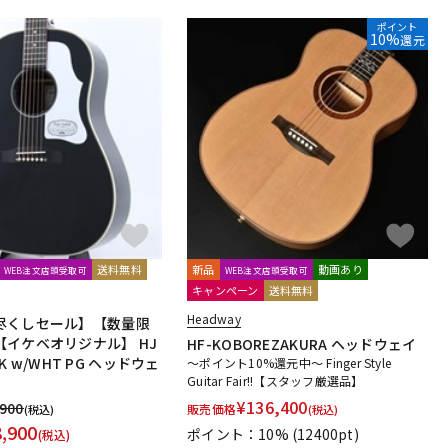
ポイント
10%
還元
送料無料
新品
動画あり
WEB注文店頭受取可
WEB注文店頭受取可
キャンペーン
送料無料
Headway
尽くしセール】【数量限
【イケベオリジナル】 HJ
HF-KOBOREZAKURA ヘッドウェイ
BLK w/WHT PG ヘッドウェ
～ポイント10%還元中～ Finger Style
Guitar Fair!!【スタッフ厳選品】
¥
136,400
,900
販売価格
(税込)
(税込)
8,900
ポイント：10%
(12400pt)
(税込)