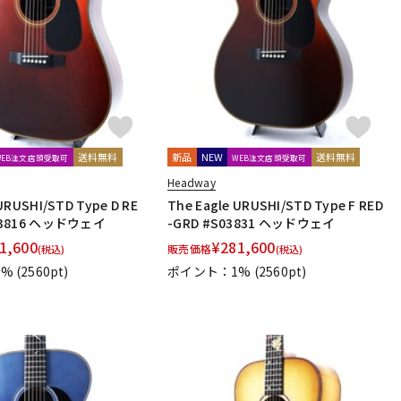
送料無料
新品
NEW
送料無料
WEB注文店頭受取可
WEB注文店頭受取可
Headway
URUSHI/STD Type D RE
The Eagle URUSHI/STD Type F RED
S03816 ヘッドウェイ
-GRD #S03831 ヘッドウェイ
1,600
¥
281,600
販売価格
(税込)
(税込)
1%
(2560pt)
ポイント：1%
(2560pt)