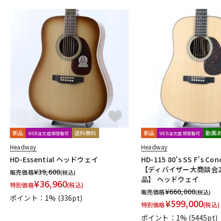
新品
送料無料
新品
動画
WEB注文店頭受取可
WEB注文店頭受取可
Headway
Headway
HD-Essential ヘッドウェイ
HD-115 80's SS F's Co
【ディバイザー大商談会2
¥
39,600
販売価格
(税込)
品】 ヘッドウェイ
¥
36,960
特別価格
(税込)
¥
660,000
販売価格
(税込)
ポイント：1%
(336pt)
¥
599,000
特別価格
(税込)
ポイント：1%
(5445pt)