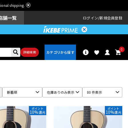
ational shipping.
店舗一覧
ログイン
新規会員登録
0
詳細検索
パーカッショ
ドラム
ン
新着順
在庫ありのみ表示
80 件表示
アンプ
エフェクター
ポイント
ポイント
10%
10%
還元
還元