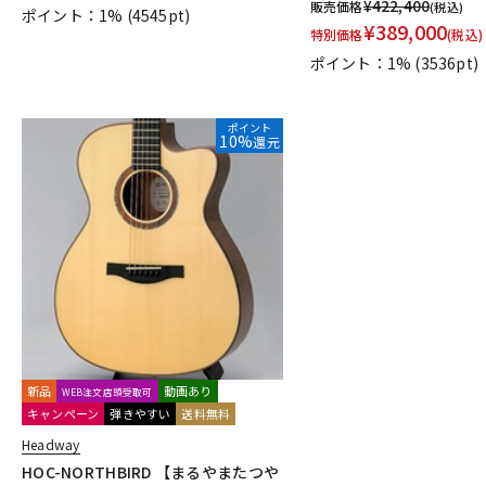
¥
422,400
販売価格
(税込)
ポイント：1%
(4545pt)
¥
389,000
特別価格
(税込)
ポイント：1%
(3536pt)
ポイント
10%
還元
新品
動画あり
WEB注文店頭受取可
キャンペーン
弾きやすい
送料無料
Headway
HOC-NORTHBIRD 【まるやまたつや