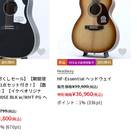
送料無料
新品
送料無料
WEB注文店頭受取可
Headway
尽くしセール】【期間限
HF-Essential ヘッドウェイ
11点セット付き！】【数
¥
39,600
販売価格
(税込)
！】【イケベオリジナ
¥
36,960
特別価格
(税込)
0SE BLK w/WHT PG ヘ
ポイント：1%
(336pt)
,799
(税込)
3,800
(税込)
1%
(670pt)