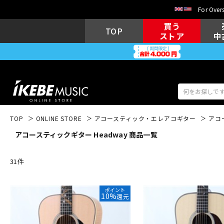
For Overs
買う
TOP
ストア
中
TOP
ONLINE STORE
アコースティック・エレアコギター
アコ
アコースティックギター Headway 商品一覧
アコギ/エレ
エレキギター
アコ
31
件
キーボード
電子ピアノ
ポイント
10%
還元