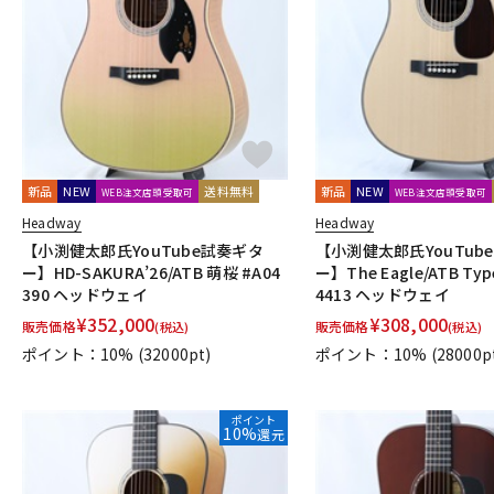
DJ機器
DTM
中古
ヴィンテー
新品
NEW
送料無料
新品
NEW
WEB注文店頭受取可
WEB注文店頭受取可
Headway
Headway
【小渕健太郎氏YouTube試奏ギタ
【小渕健太郎氏YouTub
ー】HD-SAKURA’26/ATB 萌桜 #A04
ー】The Eagle/ATB Type
390 ヘッドウェイ
4413 ヘッドウェイ
¥
352,000
¥
308,000
販売価格
販売価格
(税込)
(税込)
ポイント：10%
(32000pt)
ポイント：10%
(28000p
ポイント
10%
還元