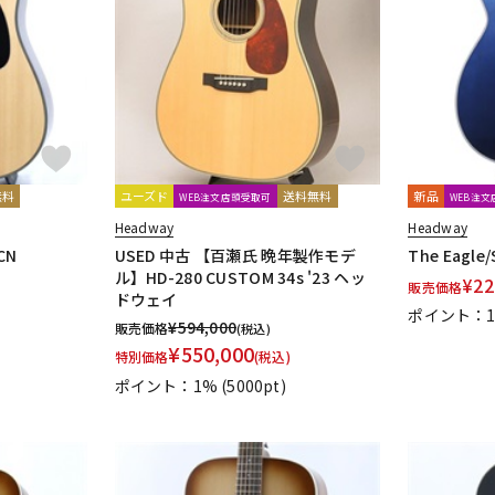
無料
ユーズド
送料無料
新品
WEB注文店頭受取可
WEB注
Headway
Headway
CN
USED 中古 【百瀬氏 晩年製作モデ
The Eagle/
ル】HD-280 CUSTOM 34s '23 ヘッ
¥
22
販売価格
ドウェイ
ポイント：
¥
594,000
販売価格
(税込)
¥
550,000
特別価格
(税込)
ポイント：1%
(5000pt)