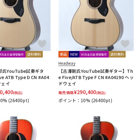
配信/ライブ
楽器アクセサ
機器
リ
送料無料
新品
NEW
送料無料
WEB注文店頭受取可
WEB注文店頭受取可
Headway
氏YouTube試奏ギタ
【古澤剛氏YouTube試奏ギター】Th
e ATB Type D CN #A04
e Five/ATB Type F CN #A04190 ヘッ
ウェイ
ドウェイ
0,400
¥
290,400
販売価格
(税込)
(税込)
0%
(26400pt)
ポイント：10%
(26400pt)