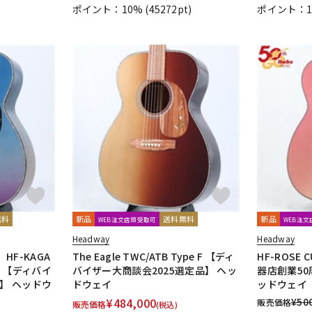
ポイント：10%
(45272pt)
ポイント：
無料
新品
送料無料
新品
WEB注文店頭受取可
WEB注
Headway
Headway
F-KAGA
The Eagle TWC/ATB Type F 【ディ
HF-ROSE 
TB 【ディバイ
バイザー大商談会2025選定品】 ヘッ
器店創業50
】 ヘッドウ
ドウェイ
ッドウェイ
¥
484,000
¥
50
販売価格
販売価格
(税込)