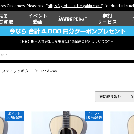
eas Customers: Please visit "
https://global.ikebe-gakki.com/
" for direct intern
売る
イベント
学割
古買取
動画
サービス
【重要】熊本県で発生した地震に伴う配送の遅延について(
07月29日
更新)
ースティックギター
Headway
ベース
ウクレレ
更に絞り込む
管楽器
その他楽器
ポイント
ポイント
10%
10%
還元
還元