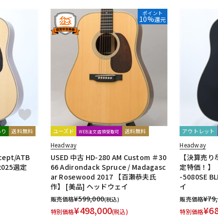
ポイント
10%
還元
あり
送料無料
ユーズド
送料無料
アウトレット
WEB注文店頭受取可
Headway
Headway
ncept/ATB
USED 中古 HD-280 AM Custom ＃30
【決算売り
025選定
66 Adirondack Spruce / Madagasc
定特価！】
ar Rosewood 2017 【百瀬恭夫氏
-5080SE 
作】 [美品] ヘッドウェイ
イ
¥
599,000
¥
79
販売価格
販売価格
(税込)
¥
498,000
¥
6
特別価格
(税込)
特別価格