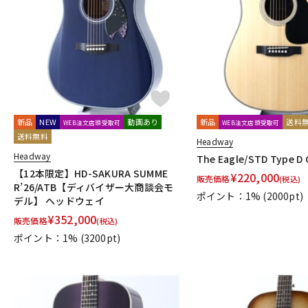
新品
NEW
動画あり
新品
送料
WEB注文店頭受取可
WEB注文店頭受取可
送料無料
Headway
Headway
The Eagle/STD Type D 
【12本限定】HD-SAKURA SUMME
¥
220,000
販売価格
(税込)
R’26/ATB【ディバイザー大商談会モ
ポイント：1%
(2000pt)
デル】 ヘッドウェイ
¥
352,000
販売価格
(税込)
ポイント：1%
(3200pt)