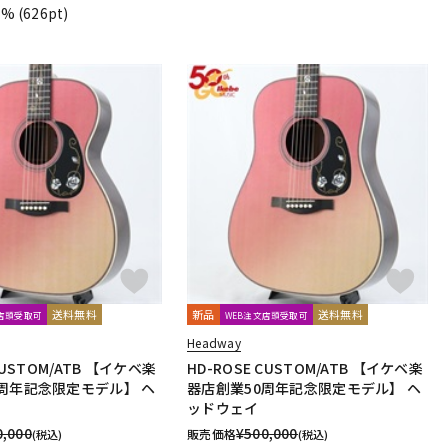
1%
(626pt)
送料無料
新品
送料無料
文店頭受取可
WEB注文店頭受取可
Headway
CUSTOM/ATB 【イケベ楽
HD-ROSE CUSTOM/ATB 【イケベ楽
周年記念限定モデル】 ヘ
器店創業50周年記念限定モデル】 ヘ
ッドウェイ
0,000
¥
500,000
販売価格
(税込)
(税込)