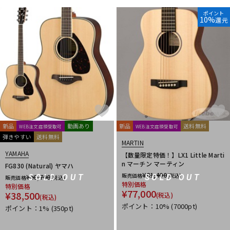
ポイント
10%
還元
新品
動画あり
新品
送料無料
WEB注文店頭受取可
WEB注文店頭受取可
弾きやすい
送料無料
MARTIN
YAMAHA
【数量限定特価！】LX1 Little Marti
n マーチン マーティン
FG830 (Natural) ヤマハ
¥
81,400
販売価格
(税込)
¥
40,700
SOLD OUT
SOLD OUT
販売価格
(税込)
特別価格
特別価格
¥
77,000
¥
38,500
(税込)
(税込)
ポイント：10%
(7000pt)
ポイント：1%
(350pt)