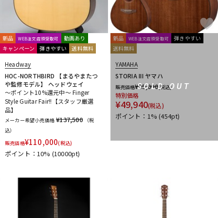
新品
動画あり
新品
弾きやすい
WEB注文店頭受取可
WEB注文店頭受取可
キャンペーン
弾きやすい
送料無料
送料無料
Headway
YAMAHA
HOC-NORTHBIRD 【まるやまたつ
STORIA III ヤマハ
や監修モデル】 ヘッドウェイ
¥
55,000
SOLD OUT
販売価格
(税込)
～ポイント10%還元中～ Finger
特別価格
Style Guitar Fair!!【スタッフ厳選
¥
49,940
(税込)
品】
ポイント：1%
(454pt)
¥137,500
メーカー希望小売価格
（税
込）
¥
110,000
販売価格
(税込)
ポイント：10%
(10000pt)