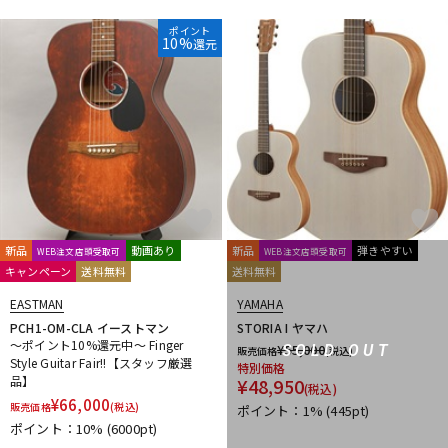
ポイント
10%
還元
新品
動画あり
新品
弾きやすい
WEB注文店頭受取可
WEB注文店頭受取可
キャンペーン
送料無料
送料無料
EASTMAN
YAMAHA
PCH1-OM-CLA イーストマン
STORIA I ヤマハ
～ポイント10%還元中～ Finger
¥
55,000
SOLD OUT
販売価格
(税込)
Style Guitar Fair!!【スタッフ厳選
特別価格
品】
¥
48,950
(税込)
¥
66,000
販売価格
(税込)
ポイント：1%
(445pt)
ポイント：10%
(6000pt)