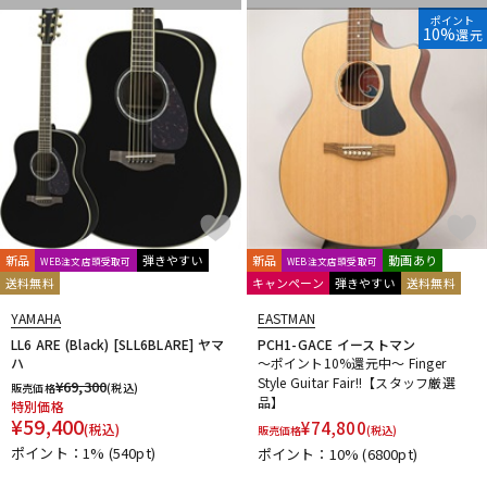
ポイント
10%
還元
新品
弾きやすい
新品
動画あり
WEB注文店頭受取可
WEB注文店頭受取可
送料無料
キャンペーン
弾きやすい
送料無料
YAMAHA
EASTMAN
LL6 ARE (Black) [SLL6BLARE] ヤマ
PCH1-GACE イーストマン
ハ
～ポイント10%還元中～ Finger
Style Guitar Fair!!【スタッフ厳選
¥
69,300
販売価格
(税込)
品】
特別価格
¥
59,400
¥
74,800
(税込)
販売価格
(税込)
ポイント：1%
(540pt)
ポイント：10%
(6800pt)