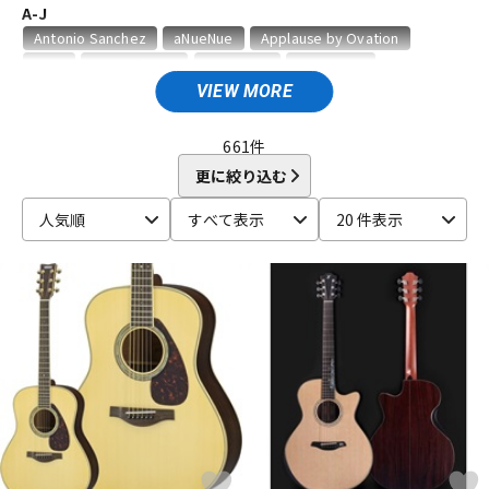
A-J
ベース
ウクレレ
Antonio Sanchez
aNueNue
Applause by Ovation
ARIA
Art&Lutherie
ASTURIAS
Bourgeois
Breedlove
Cole Clark
Cordoba
DOBRO
EASTMAN
VIEW MORE
ドラム
パーカッション
ENYA Guitars
Epiphone
Faith
Fender Acoustics
Fender USA
FIESTA
FUJII GUITARS
Furch
Gibson
661
件
Godin
GRETSCH
Greven Guitars Japan
GUILD
更に絞り込む
キーボード
電子ピアノ
Headway
Ibanez
Jack Spira Guitars
Jose Yacopi
人気順
すべて表示
20 件表示
Juan Hernandez
K-Z
管楽器
その他楽器
K.Yairi
LAG
LAVA MUSIC
Leaf Instruments
MARTIN
Martinez
MATON
MD Guitars
MORRIS
NAGA GUITARS
NISHINO
OVATION
P.R.S.
S.Yairi
アンプ
エフェクター
SCHECTER
Seagull
Seagull(by M.Shiozaki)
Switch Custom Guitars
TAKAMINE
TAYLOR
Tears
unknown
Veillette Guitars
Versoul
Washburn
DJ機器
DTM
YAMAHA
Yokoyama Guitars
ZEMAITIS
他
Bromo Guitars
Merrill
IRIS