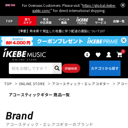
For Overseas Customers: Please visit "
https://global.ikebe-
gakki.com/
" for direct international shipping.
買う
売る
イベント
学割
TOP
店舗一覧
ストア
中古買取
動画
サービス
【重要】熊本県で発生した地震に伴う配送の遅延について(
07月29日
更新)
0
詳細検索
TOP
ONLINE STORE
アコースティック・エレアコギター
アコー
アコースティックギター 商品一覧
Brand
エレキギター
アコギ/エレアコ
アコースティック・エレアコギターのブランド