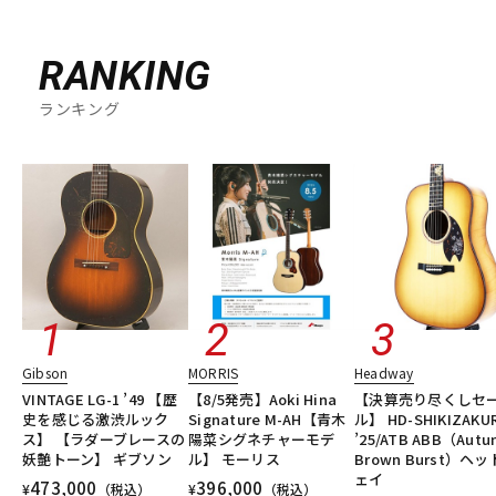
RANKING
ランキング
Gibson
MORRIS
Headway
VINTAGE LG-1 ’49 【歴
【8/5発売】Aoki Hina
【決算売り尽くしセ
史を感じる激渋ルック
Signature M-AH【青木
ル】 HD-SHIKIZAKU
ス】 【ラダーブレースの
陽菜シグネチャーモデ
’25/ATB ABB（Aut
妖艶トーン】 ギブソン
ル】 モーリス
Brown Burst）ヘ
ェイ
473,000
396,000
¥
（税込）
¥
（税込）