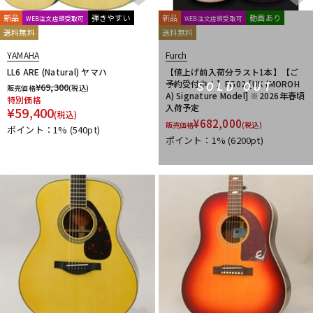
DTM オンライン納品
レコーディング機器
新品
弾きやすい
新品
動画あり
WEB注文店頭受取可
WEB注文店頭受取可
送料無料
送料無料
YAMAHA
Furch
配信/ライブ機器
楽器アクセサリ
LL6 ARE (Natural) ヤマハ
【値上げ前入荷分ラスト1本】【ご
予約受付中！】FG02 [UK (MOROH
¥
69,300
SOLD OUT
販売価格
(税込)
A) Signature Model] ※2026年春頃
特別価格
入荷予定
¥
59,400
中古
ヴィンテージ
(税込)
¥
682,000
販売価格
(税込)
ポイント：1%
(540pt)
ポイント：1%
(6200pt)