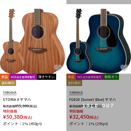
新品
弾きやすい
新品
動画あり
WEB注文店頭受取可
WEB注文店頭受取可
送料無料
送料無料
YAMAHA
YAMAHA
STORIA II ヤマハ
FG820 (Sunset Blue) ヤマハ
¥
55,000
¥
36,300
SOLD OUT
販売価格
(税込)
販売価格
(税込)
特別価格
特別価格
¥
50,380
¥
32,450
(税込)
(税込)
ポイント：1%
(458pt)
ポイント：1%
(295pt)