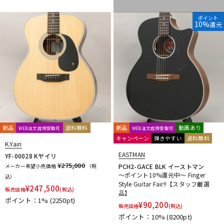
ポイント
10%
還元
新品
送料無料
新品
動画あり
WEB注文店頭受取可
WEB注文店頭受取可
キャンペーン
弾きやすい
送料無料
K.Yairi
EASTMAN
YF-00028 Kヤイリ
¥275,000
メーカー希望小売価格
（税
PCH2-GACE BLK イーストマン
～ポイント10%還元中～ Finger
込）
Style Guitar Fair!!【スタッフ厳選
¥
247,500
販売価格
(税込)
品】
ポイント：1%
(2250pt)
¥
90,200
販売価格
(税込)
ポイント：10%
(8200pt)