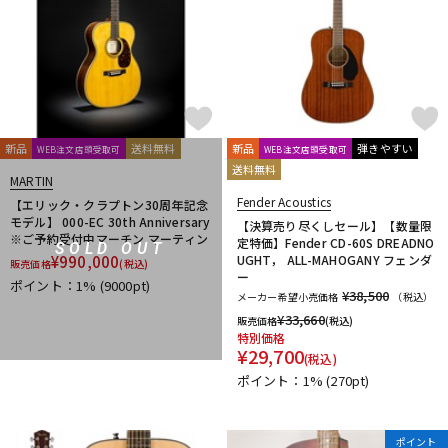
新品
送料無料
新品
弾きやすい
WEB注文店頭受取可
WEB注文店頭受取可
送料無料
MARTIN
Fender Acoustics
【エリック・クラプトン30周年記念
モデル】 000-EC 30th Anniversary
【決算売り尽くしセール】【数量限
※ご予約受付中マーチン マーティン
定特価】Fender CD-60S DREADNO
SOLD OUT
¥
990,000
UGHT， ALL-MAHOGANY フェンダ
販売価格
(税込)
ー
ポイント：1%
(9000pt)
¥38,500
メーカー希望小売価格
（税込）
¥
33,660
販売価格
(税込)
特別価格
¥
29,700
(税込)
ポイント：1%
(270pt)
ポイント