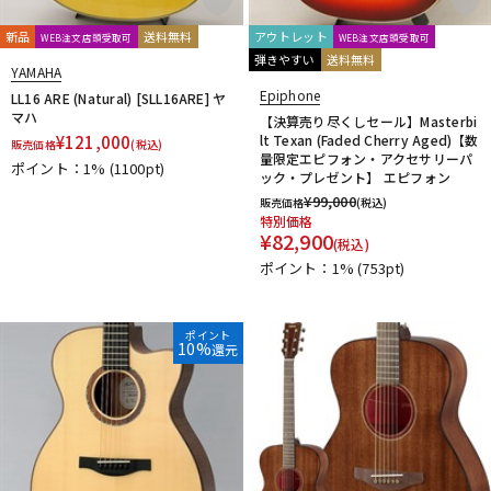
新品
送料無料
アウトレット
WEB注文店頭受取可
WEB注文店頭受取可
弾きやすい
送料無料
YAMAHA
Epiphone
LL16 ARE (Natural) [SLL16ARE] ヤ
マハ
【決算売り尽くしセール】Masterbi
¥
121,000
lt Texan (Faded Cherry Aged)【数
販売価格
(税込)
量限定エピフォン・アクセサリーパ
ポイント：1%
(1100pt)
ック・プレゼント】 エピフォン
¥
99,000
販売価格
(税込)
特別価格
¥
82,900
(税込)
ポイント：1%
(753pt)
ポイント
10%
還元