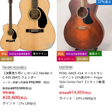
10%
還元
新品
弾きやすい
新品
動画あり
WEB注文店頭受取可
WEB注文店頭受取可
送料無料
キャンペーン
送料無料
Fender Acoustics
EASTMAN
【決算売り尽くしセール】Fender C
PCH1-GACE-CLA イーストマン
C-60S (NAT) フェンダー
～ポイント10%還元中～ Finger
¥36,960
Style Guitar Fair!!【スタッフ厳選
メーカー希望小売価格
（税込）
品】
¥
33,660
販売価格
(税込)
¥
74,800
特別価格
販売価格
(税込)
¥
28,600
(税込)
ポイント：10%
(6800pt)
ポイント：1%
(260pt)