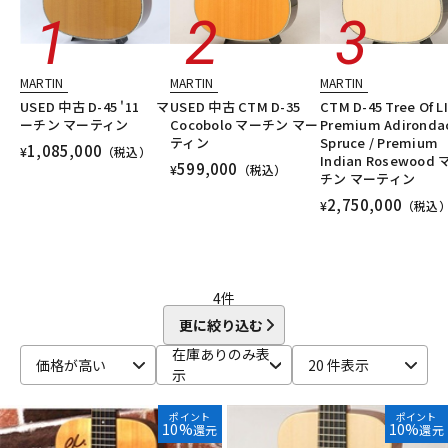
DTM オンライン納品
レコーディング機器
MARTIN
MARTIN
MARTIN
配信/ライブ機器
楽器アクセサリ
USED 中古 D-45 '11 マ
USED 中古 CTM D-35
CTM D-45 Tree Of LI
ーチン マーティン
Cocobolo マーチン マー
Premium Adironda
ティン
Spruce / Premium
1,085,000
¥
（税込）
中古
ヴィンテージ
Indian Rosewood
599,000
¥
（税込）
チン マーティン
2,750,000
¥
（税込
4
件
更に絞り込む
在庫ありのみ表
価格が高い
20 件表示
示
ポイント
ポイント
10%
10%
還元
還元