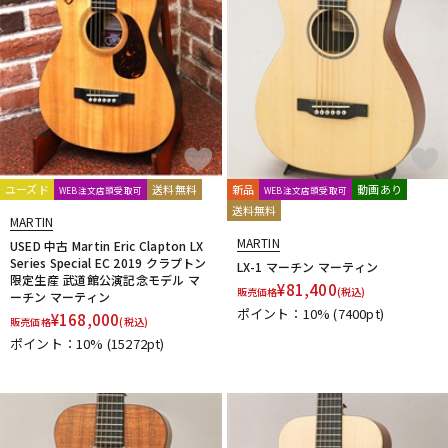
ユーズド
送料無料
新品
動画あり
WEB注文店頭受取可
WEB注文店頭受取可
送料無料
MARTIN
MARTIN
USED 中古 Martin Eric Clapton LX
Series Special EC 2019 クラプトン
LX-1 マーチン マーティン
限定生産 武道館公演記念モデル マ
¥
81,400
販売価格
(税込)
ーチン マーティン
ポイント：10%
(7400pt)
¥
168,000
販売価格
(税込)
ポイント：10%
(15272pt)