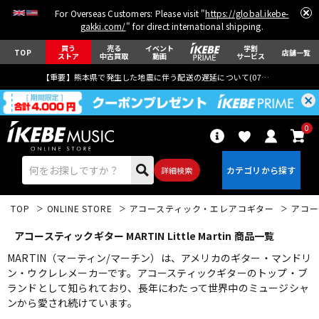
For Overseas Customers: Please visit "
https://global.ikebe-
gakki.com/
" for direct international shipping.
買う
売る
イベント
学割
TOP
店舗一覧
ストア
中古買取
動画
サービス
【重要】熊本県で発生した地震に伴う配送の遅延について(
07月29日
更新)
0
詳細検索
TOP
ONLINE STORE
アコースティック・エレアコギター
アコー
アコースティックギター MARTIN Little Martin 商品一覧
MARTIN（マーティン/マーチン）は、アメリカのギター・マンドリ
ン・ウクレレメーカーです。アコースティックギターのトップ・ブ
ランドとして知られており、長年にわたって世界中のミュージシャ
エレキギター
アコギ/エレアコ
ンから愛され続けています。