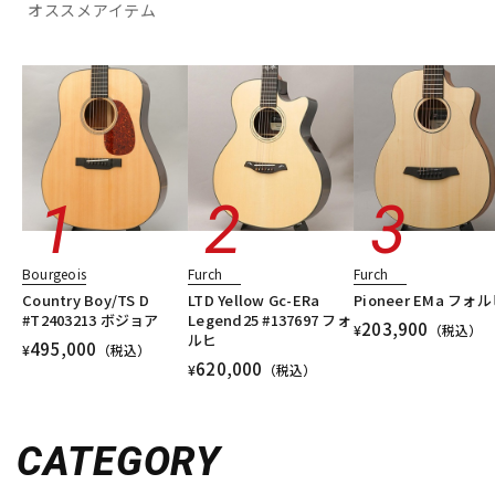
オススメアイテム
Bourgeois
Furch
Furch
Country Boy/TS D
LTD Yellow Gc-ERa
Pioneer EMa フォ
#T2403213 ボジョア
Legend25 #137697 フォ
203,900
¥
（税込）
ルヒ
495,000
¥
（税込）
620,000
¥
（税込）
CATEGORY