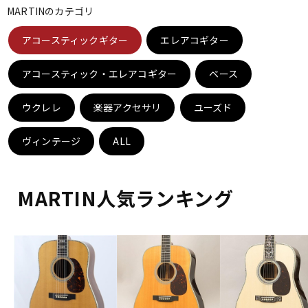
MARTINのカテゴリ
ベース
ウクレレ
アコースティックギター
エレアコギター
ドラム
パーカッション
アコースティック・エレアコギター
ベース
ウクレレ
楽器アクセサリ
ユーズド
キーボード
電子ピアノ
ヴィンテージ
ALL
管楽器
その他楽器
MARTIN人気ランキング
アンプ
エフェクター
DJ機器
DTM