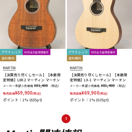
アウトレット
アウトレット
WEB注文店頭受取可
WEB注文店頭受取可
送料無料
送料無料
MARTIN
MARTIN
【決算売り尽くしセール】【本数限
【決算売り尽くしセール】【本数限
定特価】LXK2 マーティン マーチン
定特価】LX-1 マーティン マーチン
¥81,400
¥81,400
メーカー希望小売価格
（税込）
メーカー希望小売価格
（税込）
¥
69,900
¥
69,900
販売価格
(税込)
販売価格
(税込)
ポイント：1%
(635pt)
ポイント：1%
(635pt)
1