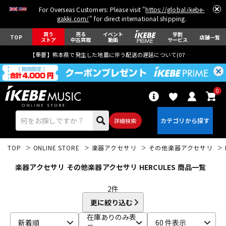
For Overseas Customers: Please visit "
https://global.ikebe-
gakki.com/
" for direct international shipping.
買う
売る
イベント
学割
TOP
店舗一覧
ストア
中古買取
動画
サービス
【重要】熊本県で発生した地震に伴う配送の遅延について(
07月29日
更新)
0
詳細検索
TOP
ONLINE STORE
楽器アクセサリ
その他楽器アクセサリ
楽器アクセサリ その他楽器アクセサリ HERCULES 商品一覧
2
件
更に絞り込む
エレキギター
アコギ/エレアコ
在庫ありのみ表
新着順
60 件表示