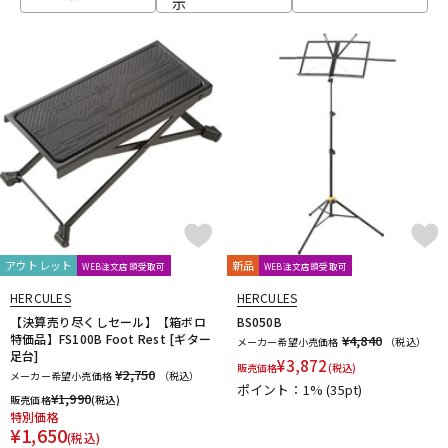
示
ベース
ウクレレ
ドラム
パーカッション
キーボード
電子ピアノ
管楽器
その他楽器
アウトレット
新品
WEB注文店頭受取可
WEB注文店頭受取可
HERCULES
HERCULES
アンプ
エフェクター
【決算売り尽くしセール】【箱ボロ
BS050B
特価品】FS100B Foot Rest [ギター
¥4,840
メーカー希望小売価格
（税込）
足台]
¥
3,872
販売価格
(税込)
¥2,750
メーカー希望小売価格
（税込）
ポイント：1%
(35pt)
DJ機器
DTM
¥
1,990
販売価格
(税込)
特別価格
¥
1,650
(税込)