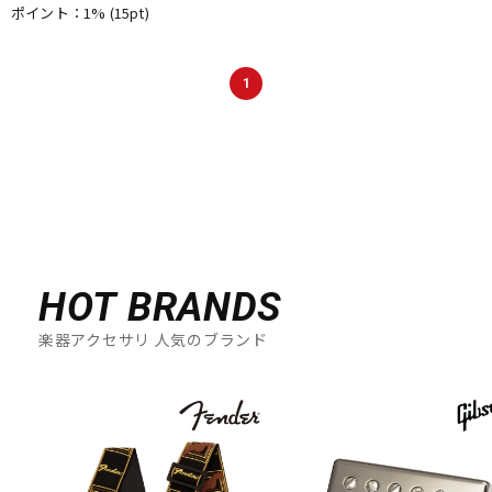
ポイント：1%
(15pt)
DTM オンライン納品
レコーディング機器
1
配信/ライブ機器
楽器アクセサリ
中古
ヴィンテージ
HOT BRANDS
楽器アクセサリ 人気のブランド