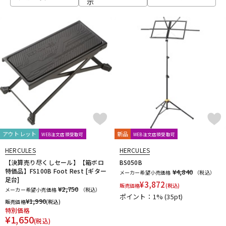
示
ベース
ウクレレ
ドラム
パーカッション
キーボード
電子ピアノ
管楽器
その他楽器
アウトレット
新品
WEB注文店頭受取可
WEB注文店頭受取可
HERCULES
HERCULES
アンプ
エフェクター
【決算売り尽くしセール】【箱ボロ
BS050B
特価品】FS100B Foot Rest [ギター
¥4,840
メーカー希望小売価格
（税込）
足台]
¥
3,872
販売価格
(税込)
¥2,750
メーカー希望小売価格
（税込）
ポイント：1%
(35pt)
DJ機器
DTM
¥
1,990
販売価格
(税込)
特別価格
¥
1,650
(税込)