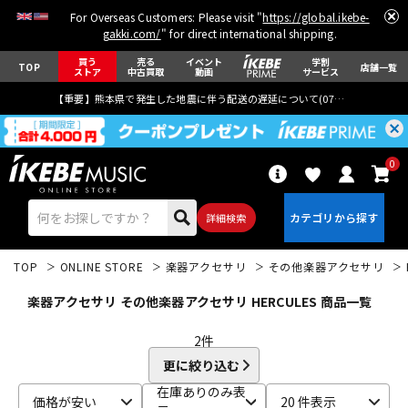
For Overseas Customers: Please visit "
https://global.ikebe-
gakki.com/
" for direct international shipping.
買う
売る
イベント
学割
TOP
店舗一覧
ストア
中古買取
動画
サービス
【重要】熊本県で発生した地震に伴う配送の遅延について(
07月29日
更新)
0
詳細検索
TOP
ONLINE STORE
楽器アクセサリ
その他楽器アクセサリ
楽器アクセサリ その他楽器アクセサリ HERCULES 商品一覧
2
件
更に絞り込む
エレキギター
アコギ/エレアコ
在庫ありのみ表
価格が安い
20 件表示