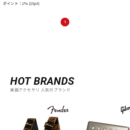
ポイント：1%
(15pt)
DTM オンライン納品
レコーディング機器
1
配信/ライブ機器
楽器アクセサリ
中古
ヴィンテージ
HOT BRANDS
楽器アクセサリ 人気のブランド