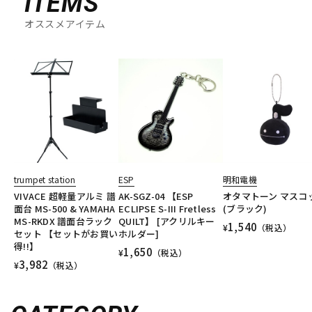
ITEMS
オススメアイテム
trumpet station
ESP
明和電機
VIVACE 超軽量アルミ 譜
AK-SGZ-04 【ESP
オタマトーン マスコ
面台 MS-500 & YAMAHA
ECLIPSE S-III Fretless
(ブラック)
MS-RKDX 譜面台ラック
QUILT】 [アクリルキー
1,540
¥
（税込）
セット 【セットがお買い
ホルダー]
得!!】
1,650
¥
（税込）
3,982
¥
（税込）