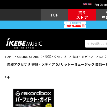
For Overs
買う
TOP
ストア
中
TOP
ONLINE STORE
楽器アクセサリ
書籍・メディア
DJ
楽器アクセサリ 書籍・メディア DJ リットーミュージック 商品一
アコギ/エレ
エレキギター
アコ
1
件
キーボード
電子ピアノ