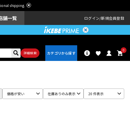
ational shipping.
店舗一覧
ログイン
新規会員登録
0
詳細検索
パーカッショ
ドラム
ン
価格が安い
在庫ありのみ表示
20 件表示
アンプ
エフェクター