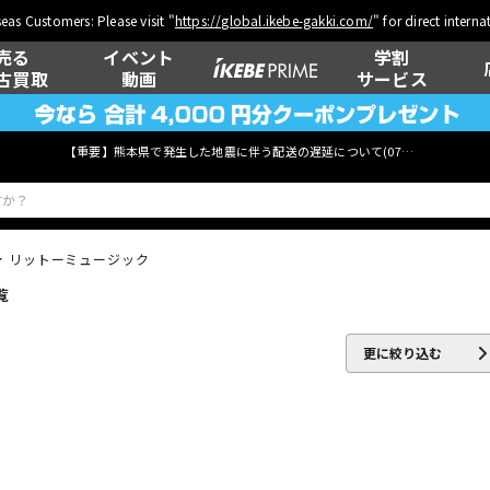
eas Customers: Please visit "
https://global.ikebe-gakki.com/
" for direct intern
売る
イベント
学割
古買取
動画
サービス
【重要】熊本県で発生した地震に伴う配送の遅延について(
07月29日
更新)
リットーミュージック
覧
ベース
ウクレレ
更に絞り込む
管楽器
その他楽器