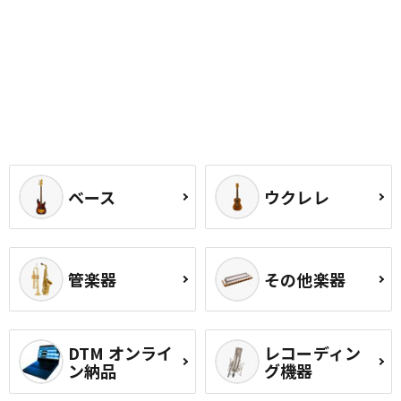
ベース
ウクレレ
管楽器
その他楽器
DTM オンライ
レコーディン
ン納品
グ機器