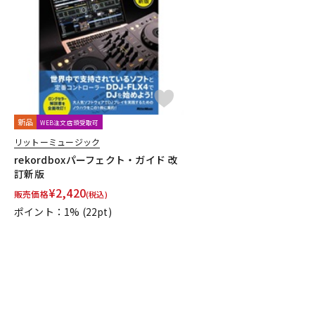
DJ機器
DTM
中古
ヴィンテー
新品
WEB注文店頭受取可
リットーミュージック
rekordboxパーフェクト・ガイド 改
訂新版
¥
2,420
販売価格
(税込)
ポイント：1%
(22pt)