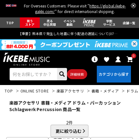
For Overseas Customers: Please visit "
https://global.ikebe-
gakki.com/
" for direct international shipping.
買う
売る
イベント
学割
TOP
店舗一覧
ストア
中古買取
動画
サービス
【重要】熊本県で発生した地震に伴う配送の遅延について(
07月29日
更新)
0
詳細検索
TOP
ONLINE STORE
楽器アクセサリ
書籍・メディア
ドラム
楽器アクセサリ 書籍・メディア ドラム・パーカッション
Schlagwerk Percussion 商品一覧
2
件
エレキギター
アコギ/エレアコ
更に絞り込む