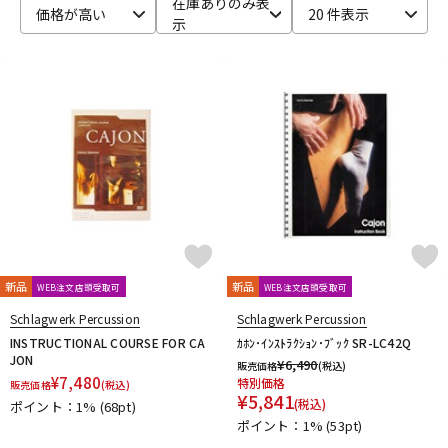
在庫ありのみ表
価格が高い
20 件表示
示
ベース
ウクレレ
ドラム
パーカッション
キーボード
電子ピアノ
管楽器
その他楽器
新品
新品
WEB注文店頭受取可
WEB注文店頭受取可
アンプ
エフェクター
Schlagwerk Percussion
Schlagwerk Percussion
INSTRUCTIONAL COURSE FOR CA
ｶﾎﾝ･ｲﾝｽﾄﾗｸｼｮﾝ･ﾌﾞｯｸ SR-LC42Q
JON
¥
6,490
販売価格
(税込)
¥
7,480
特別価格
販売価格
(税込)
DJ機器
DTM
¥
5,841
(税込)
ポイント：1%
(68pt)
ポイント：1%
(53pt)