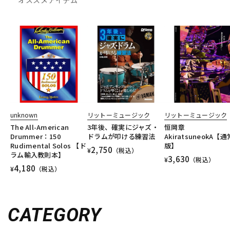
unknown
リットーミュージック
リットーミュージック
The All-American
3年後、確実にジャズ・
恒岡章
Drummer：150
ドラムが叩ける練習法
AkiratsuneokA【通
Rudimental Solos 【ド
版】
2,750
¥
（税込）
ラム輸入教則本】
3,630
¥
（税込）
4,180
¥
（税込）
CATEGORY