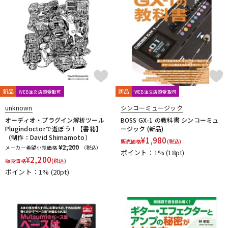
Fred Kelly
Free The Tone
Freedom Custom Guitar Research
Freeway Switch
FU-Tone
G-K
G.I. Batteries
G7th
GATOR
GATOR Frameworks
GHS
Gibson
GID
GigBag
Golden Power
GORILLA SNOT
GOTOH
Grande uomo
Graph Tech
Gravity Guitar Picks
GRECO
Greg Bennett
GRETSCH
GrooveTech Tools
新品
新品
WEB注文店頭受取可
WEB注文店頭受取可
Grover
Grover Allman
Gruv Gear
GUITTO
Hal Leonard
HANNABACH
Happich
HARRY'S
HATA
unknown
シンコーミュージック
Headway
HERCO
HERCULES
HexHider
HipStrap
オーディオ・プラグイン解析ツール
BOSS GX-1 の教科書 シンコーミュ
Plugindoctorで遊ぼう！【書籍】
ージック (新品)
Hofner
HOSCO
HOWARD
HUDSON MUSIC
Ibanez
（制作：David Shimamoto）
¥
1,980
販売価格
(税込)
Ikebe Original
IN TUNE GP
¥2,200
メーカー希望小売価格
（税込）
ポイント：1%
(18pt)
Inner Bamboo Bass Instruments (IBBI)
J.P.CARLOS
Jackson
¥
2,200
販売価格
(税込)
JAKE SHIMABUKURO
John Pearse
K&M
K.Yairi
KALA
ポイント：1%
(20pt)
Kamaka
KAMINARI
KC
Ken Smith
K-Garage
Kikutani
Killer
KIWAYA
KLUSON
Ko’olau
KORG
KR'Z NANO DIAMOND CABLE
KTS
kusakusa88
Kyser
L-N