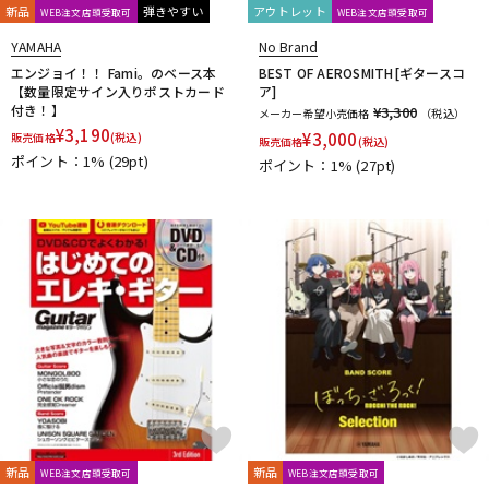
新品
弾きやすい
アウトレット
WEB注文店頭受取可
WEB注文店頭受取可
YAMAHA
No Brand
エンジョイ！！ Fami。のベース本
BEST OF AEROSMITH[ギタースコ
【数量限定サイン入りポストカード
ア]
付き！】
¥3,300
メーカー希望小売価格
（税込）
¥
3,190
¥
3,000
販売価格
(税込)
販売価格
(税込)
ポイント：1%
(29pt)
ポイント：1%
(27pt)
新品
新品
WEB注文店頭受取可
WEB注文店頭受取可