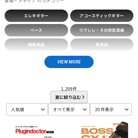
書籍・メディア
のカテゴリー
Bigsby
Bill Lawrence
Birdland
Black Mountain
DTM オンライン納品
レコーディング機器
BLACK MOUNTAIN PICKS
BLACK&GOLD
Blackstar
エレキギター
アコースティックギター
BLUE BELL
Bohemians
BONDHUS
BOSS
Boveda
brokker
Bruff
B-SIDE LABEL
CAIG
CAJ
CANARE
配信/ライブ機器
楽器アクセサリ
ベース
ウクレレ・その他弦楽器
Carl Fischer
Carlos
Charles Colin
Cherub
CLAYTON
Cleartone
Cling On
CNB
Colossal Cable
COLUMBIA
鍵盤楽器
管楽器
COMFORT Strapp
Cordoba
Couch Guitar Strap
中古
ヴィンテージ
Crescendo
CUSTOM TRY
ドラム・パーカッション
その他楽器
D-F
VIEW MORE
D&A GUITAR GEAR
D’Addario
Daiking Corporation
DJ
音楽制作・DTM
D'andrea
Danelectro
D'Angelico
DARCO
DAVA
DAVID LABOGA
DEAN
Dean Markley
DEVISER
DiMarzio
1,209
件
DINGWALL
dmi guitar labs
Doc Simons
DR
Dr.DUCK'S
更に絞り込む
Dunlop (Jim Dunlop)
DURACELL
E.W.S.
EBS
Editions Bim
Electro Harmonix
ele-king books
ELIXIR
人気順
すべて表示
20 件表示
EMERSON CUSTOM
EMG
Enfini Custom Works
ENGL
Epiphone
ERNIE BALL
ESP
EVH
Famous
FANA
F-bass
Fender
Fender Japan
Fender USA
FERNANDES ／ Burny
FISHMAN
Floyd Rose
Franklin