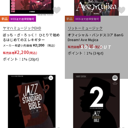
新品
新品
WEB注文店頭受取可
WEB注文店頭受取可
ヤマハミュージックEHD
リットーミュージック
ぼっち・ざ・ろっく！ ひとりで始め
オフィシャル・バンドスコア BanG
るはじめてのエレキギター
Dream! Ave Mujica
¥2,200
メーカー希望小売価格
（税込）
¥
3,740
SOLD OUT
販売価格
(税込)
¥
2,200
ポイント：1%
(34pt)
販売価格
(税込)
ポイント：1%
(20pt)