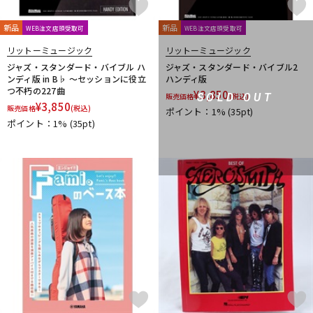
新品
新品
WEB注文店頭受取可
WEB注文店頭受取可
リットーミュージック
リットーミュージック
ジャズ・スタンダード・バイブル ハ
ジャズ・スタンダード・バイブル2
ンディ版 in B♭ ～セッションに役立
ハンディ版
つ不朽の227曲
¥
3,850
SOLD OUT
販売価格
(税込)
¥
3,850
販売価格
(税込)
ポイント：1%
(35pt)
ポイント：1%
(35pt)