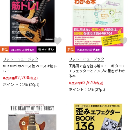
L.R.Baggs
La Bella
LAKLAND
LAMANTA
Lao Qi
LAVA MUSIC
Lee Guitars
LEVY’S
LHL
Lindy Fralin
Live Line
Lizard Spit
LM STRAP
Lollar Pickups
LUTHIER
Magna Cart
Magslide
MAHALO
Manikin Electronic
Mark Strings
Marshall
MARTIN
MASTER8 JAPAN
Mastery Bridge
MATON
MAYONES
MD Guitars
Mighty Bright
Mi-Si
MJC Ironworks
MMI
MODERN PIRATES
MOGAMI
momose
MONO
新品
弾きやすい
新品
WEB注文店頭受取可
WEB注文店頭受取可
MONSTER CABLE
Montreux
Moody
MORRIS
リットーミュージック
リットーミュージック
MUSIC NOMAD
MUSIC WORKS
MXR
Nail Company
Mutsumiのベース塾 ベースは筋ト
回路図で音を読み解く！ ギター・
NAZCA
NAZCA STRAP
NEO
Neotech
NIKKO(日工精機)
レ！
エフェクターとアンプの秘密がわか
る本
¥
2,200
No Brand
Noah’sark
Nordstrand
NUX
販売価格
(税込)
¥
2,970
販売価格
(税込)
ポイント：1%
(20pt)
O-R
ポイント：1%
(27pt)
OFFICIAL EDWARD VAN HALEN MINI GUITARS
Oihata
ONE PERCENT
ONE'S WAY
Orange
ORB
ORCAS
ORTEGA
Ovaltone
OVATION
Oyaide
P.R.S.
paige
Parksons
Performance
PERRI'S
Peterson
PICK BOY
PICK PUNCH
PLANET WAVES
Pluginz Keychains
POWERbreathe
Pro-co
prohands
PROPIK