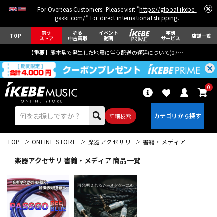
For Overseas Customers: Please visit "
https://global.ikebe-
gakki.com/
" for direct international shipping.
買う
売る
イベント
学割
TOP
店舗一覧
ストア
中古買取
動画
サービス
【重要】熊本県で発生した地震に伴う配送の遅延について(
07月29日
更新)
0
詳細検索
TOP
ONLINE STORE
楽器アクセサリ
書籍・メディア
楽器アクセサリ 書籍・メディア 商品一覧
エレキギター
アコギ/エレアコ