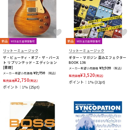
Providence
PULSE
PYRAMID
R.Cocco
Rattlesnake Cable
Raw Vintage
RENEGADE
Reunion Blues
RevoL effects
Richter Straps
Rick Rock Picks
Rickenbacker
RIGHTON STRAPS
RIO GRANDE
Ritter
RIVER FORD
Roadie
ROCHE-THOMAS
Roland
ROMBO
Ron Ellis Pickups
新品
新品
WEB注文店頭受取可
WEB注文店頭受取可
ROTO SOUND
ROZZ
リットーミュージック
リットーミュージック
S-U
ザ・ビューティ・オブ・ザ・バース
ギター・マガジン 歪みエフェクター
S.Yairi
Sadowsky
Sadowsky Guitars
Sago
SAVAREZ
ト リプリンテッド・エディション
BOOK 136
Schaller
SCHECTER
Schlagwerk Percussion
[書籍]
¥3,520
メーカー希望小売価格
（税込）
¥2,750
メーカー希望小売価格
（税込）
Scorelay Japan
SCUD
SEIKO
Seki Sound
SEQUENZ
¥
3,520
販売価格
(税込)
¥
2,750
Seymour Duncan
Shadow
SHRED NECK
SHUBB
販売価格
(税込)
ポイント：1%
(32pt)
ポイント：1%
(25pt)
SILENT PICK
SIT
SKB
SKYSONIC
SNARK
Solid Bond
SOLID CABLES
SOMA laboratory
SONOTONE
Souldier Strap
Spanish Moon
SpiceNote
Spider Capo
Stack
STARTECH
STEINBERGER
Stetsbar
stokyo
Suhr Guitars
Sunhayato
SUNRISE
Sustainiac
SUZUKI
Switch Custom Guitars
TAKAMINE
TAMA
TAURUS ARMY
TAYLOR
tc electronic
Thalia Capo
THE ROCK SLIDE