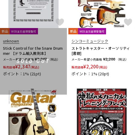
春日
杉原書店
青い鳥∞黄い蜂
日本娯楽
名城商会
明和電機
他2
TONE GEAR
Peters
Alfred
M.Baron
新品
新品
WEB注文店頭受取可
WEB注文店頭受取可
m.guitar craft works
Henle
Boosey And Hawkes
Universal
Musica Rara
Salabert
Durand
Leduc
unknown
シンコーミュージック
Dr.Case
Schott Music
Billaudot
Marc Reift
Stick Control for the Snare Drum
ストラトキャスター・オーソリティ
mer 【ドラム輸入教則本】
[書籍]
Max Eschig
Southern Music
Bote And Bock
Wizz Pickups
¥2,347
¥2,200
メーカー希望小売価格
（税込）
メーカー希望小売価格
（税込）
SOLD OUT
International Music
Edition Wilhelm Hansen
Asterope
¥
2,347
¥
2,200
販売価格
(税込)
販売価格
(税込)
Rubank
日本アコースティックレコーズ
Cable Cup
ポイント：1%
(21pt)
ポイント：1%
(20pt)
Richard Schauer
SUCK UK
ぼっち・ざ・ろっく！
Triplo Press
Musikverlag Hans Sikorski
大阪開成館
ドレミ楽譜出版社
De Haske
デプロMP
GRAYZONE
AURORA STRINGS
Chester Music
Lydke Musikverlag
Theodore Presser
Groove Garage
AQUBE MUSIC PRODUCTS
Ergo Straps