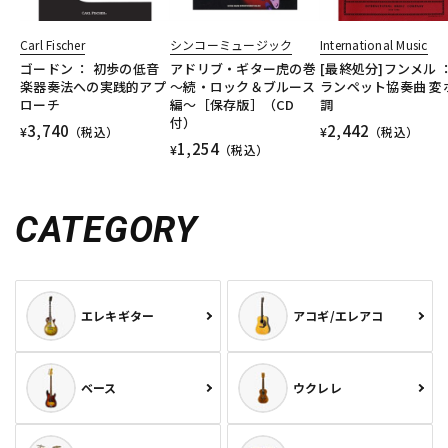
Carl Fischer
シンコーミュージック
International Music
ゴードン ： 初歩の低音
アドリブ・ギター虎の巻
[最終処分]フンメル 
楽器奏法への実践的アプ
～続・ロック＆ブルース
ランペット協奏曲 変
ローチ
編～［保存版］（CD
調
付）
3,740
2,442
¥
（税込）
¥
（税込）
1,254
¥
（税込）
CATEGORY
エレキギター
アコギ/エレアコ
ベース
ウクレレ