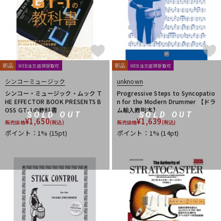
Thomastik-Infeld
ThroBak Electronics
Tim Bud
TINYBOY
TODA GUITARS
TOKAI
Tom Anderson
TOMBO
Tone
Toneism Pickups
TonePros
TOUGH-TX
TRIAL
TRICK
TRUE DYNA
trumpet station
TUNE
Turtle Wax
TV Jones
ULTIMATE
unknown
新品
新品
WEB注文店頭受取可
WEB注文店頭受取可
V-Z
シンコーミュージック
unknown
Van Damme
Vega-Trem
VeroCity Effects Pedals
シンコー・ミュージック・ムック T
Progressive Steps to Syncopatio
VIBRAMATE
Vigier
VitalAudio
VIVACE
VOVOX
VOX
HE EFFECTOR BOOK PRESENTS B
n for the Modern Drummer 【ドラ
WALRUS AUDIO
Warwick
Wedgie
Well Fine
Wera
OSS GT-1の教科書
ム輸入教則本】
SOLD OUT
SOLD OUT
WHITEFEATHER
Wilkinson
Wittner
Worth
Xotic
¥
1,650
¥
1,639
販売価格
(税込)
販売価格
(税込)
YAMAHA
ZAOLLA
ZEMAITIS
ZEN-ON
ポイント：1%
(15pt)
ポイント：1%
(14pt)
他
320design
アトス・インターナショナル
アルソ出版
カエルカフェ
キョーリツ
シンコーミュージック
スーパーキッズ
ねこだまり工房
パイパーズ
フェアリー
フォンテック
ヤマハミュージックEHD
ヤマハミュージックトレーディング
ヤマハミュージックメディア
リットーミュージック
音楽之友社
山木秀夫コレクション