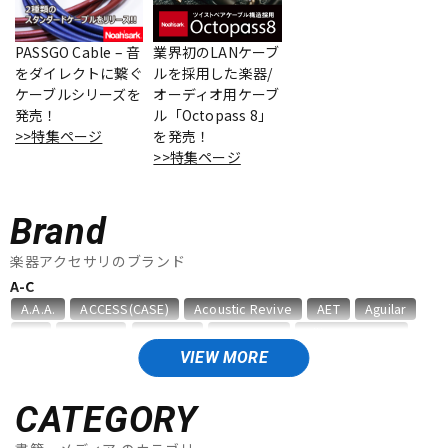
ベース
ウクレレ
PASSGO Cable – 音
業界初のLANケーブ
をダイレクトに繋ぐ
ルを採用した楽器/
ケーブルシリーズを
オーディオ用ケーブ
ドラム
パーカッション
発売！
ル「Octopass 8」
>>特集ページ
を発売！
>>特集ページ
キーボード
電子ピアノ
Brand
管楽器
その他楽器
楽器アクセサリのブランド
A-C
A.A.A.
ACCESS(CASE)
Acoustic Revive
AET
Aguilar
アンプ
エフェクター
AID
AIR CELL
ALEMBIC
ALFANOTE
Allies Vemuram
ALLPARTS
ALPINE HEARING PROTECTION
APEX
AQUILA
VIEW MORE
ARIA
Aria ProII
ARTEC
ATELIER Z
AUGUSTINE
DJ機器
DTM
B，W&R
Babicz
BARBAROSSA
Bare Knuckle
CATEGORY
bartolini
basiner
BASSO
BELDEN
Big Bends