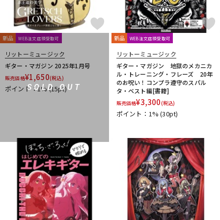
新品
新品
WEB注文店頭受取可
WEB注文店頭受取可
リットーミュージック
リットーミュージック
ギター・マガジン 2025年1月号
ギター・マガジン 地獄のメカニカ
ル・トレーニング・フレーズ 20年
¥
1,650
販売価格
(税込)
のお呪い！コンプラ遵守のスパル
SOLD OUT
ポイント：1%
(15pt)
タ・ベスト編[書籍]
¥
3,300
販売価格
(税込)
ポイント：1%
(30pt)