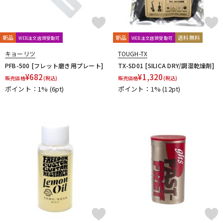
春日
杉原書店
青い鳥∞黄い蜂
日本娯楽
名城商会
明和電機
他2
新品
新品
送料無料
WEB注文店頭受取可
WEB注文店頭受取可
TONE GEAR
Peters
Alfred
M.Baron
キョーリツ
TOUGH-TX
m.guitar craft works
Henle
Boosey And Hawkes
PFB-500 [フレット磨き用プレート]
TX-SD01 [SILICA DRY/調湿乾燥剤]
Universal
Musica Rara
Salabert
Durand
Leduc
¥
682
¥
1,320
Dr.Case
Schott Music
Billaudot
Marc Reift
販売価格
(税込)
販売価格
(税込)
ポイント：1%
(6pt)
ポイント：1%
(12pt)
Max Eschig
Southern Music
Bote And Bock
Wizz Pickups
International Music
Edition Wilhelm Hansen
Asterope
Rubank
日本アコースティックレコーズ
Cable Cup
Richard Schauer
SUCK UK
ぼっち・ざ・ろっく！
Triplo Press
Musikverlag Hans Sikorski
大阪開成館
ドレミ楽譜出版社
De Haske
デプロMP
GRAYZONE
AURORA STRINGS
Chester Music
Lydke Musikverlag
Theodore Presser
Groove Garage
AQUBE MUSIC PRODUCTS
Ergo Straps