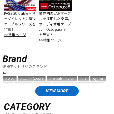
ベース
ウクレレ
PASSGO Cable – 音
業界初のLANケーブ
をダイレクトに繋ぐ
ルを採用した楽器/
ケーブルシリーズを
オーディオ用ケーブ
ドラム
パーカッション
発売！
ル「Octopass 8」
>>特集ページ
を発売！
>>特集ページ
キーボード
電子ピアノ
Brand
管楽器
その他楽器
楽器アクセサリのブランド
A-C
A.A.A.
ACCESS(CASE)
Acoustic Revive
AET
Aguilar
アンプ
エフェクター
AID
AIR CELL
ALEMBIC
ALFANOTE
Allies Vemuram
ALLPARTS
ALPINE HEARING PROTECTION
APEX
AQUILA
VIEW MORE
ARIA
Aria ProII
ARTEC
ATELIER Z
AUGUSTINE
DJ機器
DTM
B，W&R
Babicz
BARBAROSSA
Bare Knuckle
CATEGORY
bartolini
basiner
BASSO
BELDEN
Big Bends