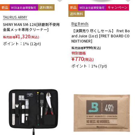
新品
送料無料
新品
キャンペーン
WEB注文店頭受取可
WEB注文店頭受取可
送料無料
TAURUS ARMY
Big Bends
SHINY MAN SM-126[研磨剤不使用
金属メッキ専用クリーナー]
【決算売り尽くしセール】 Fret Bo
¥
1,320
ard Juice (1oz) [FRET BOARD CO
販売価格
(税込)
NDITIONER]
ポイント：1%
(12pt)
¥
990
販売価格
(税込)
特別価格
¥
770
(税込)
ポイント：1%
(7pt)