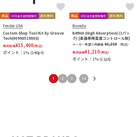
新品
送料無料
新品
送料無料
WEB注文店頭受取可
WEB注文店頭受取可
Fender USA
Boveda
Custom Shop Tool Kit by Groove
B49HA (High Absorption) (1パッ
Tech(#0990519000)
ク) [楽器専用湿度コントロール剤]
¥1,210
¥
15,400
メーカー希望小売価格
（税込）
販売価格
(税込)
¥
1,210
ポイント：1%
(140pt)
販売価格
(税込)
ポイント：1%
(11pt)
...
1
2
3
14