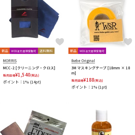
Providence
PULSE
PYRAMID
R.Cocco
Rattlesnake Cable
Raw Vintage
RENEGADE
Reunion Blues
RevoL effects
Richter Straps
Rick Rock Picks
Rickenbacker
RIGHTON STRAPS
RIO GRANDE
Ritter
RIVER FORD
Roadie
ROCHE-THOMAS
Roland
ROMBO
Ron Ellis Pickups
ROTO SOUND
ROZZ
新品
送料無料
新品
WEB注文店頭受取可
WEB注文店頭受取可
S-U
MORRIS
Ikebe Original
S.Yairi
Sadowsky
Sadowsky Guitars
Sago
SAVAREZ
MCC-2 [クリーニング・クロス]
3M マスキングテープ [18mm × 18
Schaller
SCHECTER
Schlagwerk Percussion
m]
¥
1,540
販売価格
(税込)
Scorelay Japan
SCUD
SEIKO
Seki Sound
SEQUENZ
¥
188
販売価格
(税込)
ポイント：1%
(14pt)
Seymour Duncan
Shadow
SHRED NECK
SHUBB
ポイント：1%
(1pt)
SILENT PICK
SIT
SKB
SKYSONIC
SNARK
Solid Bond
SOLID CABLES
SOMA laboratory
SONOTONE
Souldier Strap
Spanish Moon
SpiceNote
Spider Capo
Stack
STARTECH
STEINBERGER
Stetsbar
stokyo
Suhr Guitars
Sunhayato
SUNRISE
Sustainiac
SUZUKI
Switch Custom Guitars
TAKAMINE
TAMA
TAURUS ARMY
TAYLOR
tc electronic
Thalia Capo
THE ROCK SLIDE