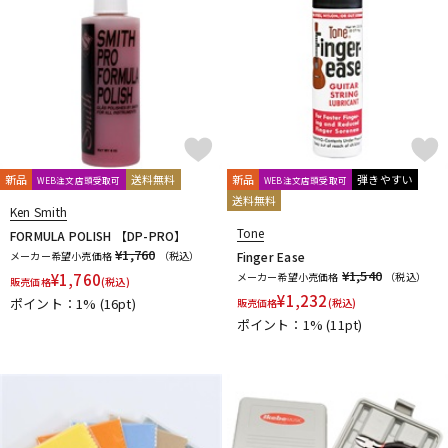
Fred Kelly
Free The Tone
Freedom Custom Guitar Research
Freeway Switch
FU-Tone
G-K
G.I. Batteries
G7th
GATOR
GATOR Frameworks
GHS
Gibson
GID
GigBag
Golden Power
GORILLA SNOT
GOTOH
Grande uomo
Graph Tech
Gravity Guitar Picks
GRECO
Greg Bennett
GRETSCH
GrooveTech Tools
新品
送料無料
新品
弾きやすい
WEB注文店頭受取可
WEB注文店頭受取可
Grover
Grover Allman
Gruv Gear
GUITTO
送料無料
Hal Leonard
HANNABACH
Happich
HARRY'S
HATA
Ken Smith
Headway
HERCO
HERCULES
HexHider
HipStrap
Tone
FORMULA POLISH 【DP-PRO】
¥1,760
Hofner
HOSCO
HOWARD
HUDSON MUSIC
Ibanez
メーカー希望小売価格
（税込）
Finger Ease
¥1,540
¥
1,760
メーカー希望小売価格
（税込）
Ikebe Original
IN TUNE GP
販売価格
(税込)
¥
1,232
ポイント：1%
(16pt)
販売価格
(税込)
Inner Bamboo Bass Instruments (IBBI)
J.P.CARLOS
Jackson
ポイント：1%
(11pt)
JAKE SHIMABUKURO
John Pearse
K&M
K.Yairi
KALA
Kamaka
KAMINARI
KC
Ken Smith
K-Garage
Kikutani
Killer
KIWAYA
KLUSON
Ko’olau
KORG
KR'Z NANO DIAMOND CABLE
KTS
kusakusa88
Kyser
L-N