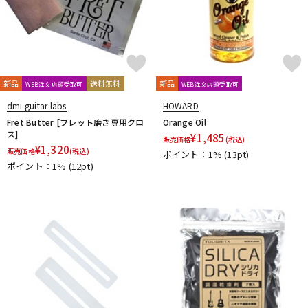
Thomastik-Infeld
ThroBak Electronics
Tim Bud
TINYBOY
TODA GUITARS
TOKAI
Tom Anderson
TOMBO
Tone
Toneism Pickups
TonePros
TOUGH-TX
TRIAL
TRICK
TRUE DYNA
trumpet station
TUNE
Turtle Wax
TV Jones
ULTIMATE
unknown
新品
送料無料
新品
WEB注文店頭受取可
WEB注文店頭受取可
V-Z
dmi guitar labs
HOWARD
Van Damme
Vega-Trem
VeroCity Effects Pedals
Fret Butter [フレット磨き専用クロ
Orange Oil
VIBRAMATE
Vigier
VitalAudio
VIVACE
VOVOX
VOX
ス]
¥
1,485
販売価格
(税込)
WALRUS AUDIO
¥
1,320
Warwick
Wedgie
Well Fine
Wera
販売価格
(税込)
ポイント：1%
(13pt)
WHITEFEATHER
Wilkinson
Wittner
Worth
Xotic
ポイント：1%
(12pt)
YAMAHA
ZAOLLA
ZEMAITIS
ZEN-ON
他
320design
アトス・インターナショナル
アルソ出版
カエルカフェ
キョーリツ
シンコーミュージック
スーパーキッズ
ねこだまり工房
パイパーズ
フェアリー
フォンテック
ヤマハミュージックEHD
ヤマハミュージックトレーディング
ヤマハミュージックメディア
リットーミュージック
音楽之友社
山木秀夫コレクション