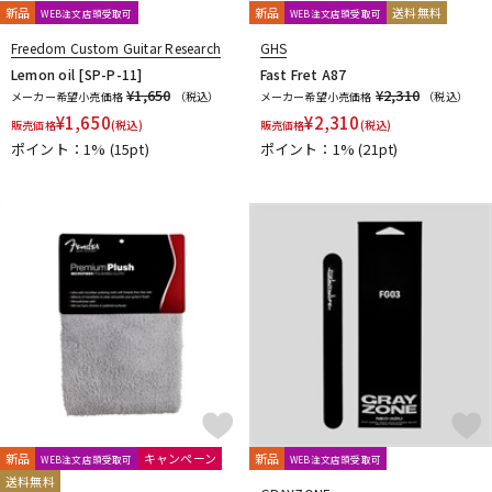
新品
新品
送料無料
WEB注文店頭受取可
WEB注文店頭受取可
Freedom Custom Guitar Research
GHS
Lemon oil [SP-P-11]
Fast Fret A87
¥1,650
¥2,310
メーカー希望小売価格
（税込）
メーカー希望小売価格
（税込）
¥
1,650
¥
2,310
販売価格
(税込)
販売価格
(税込)
ポイント：1%
(15pt)
ポイント：1%
(21pt)
新品
キャンペーン
新品
WEB注文店頭受取可
WEB注文店頭受取可
送料無料