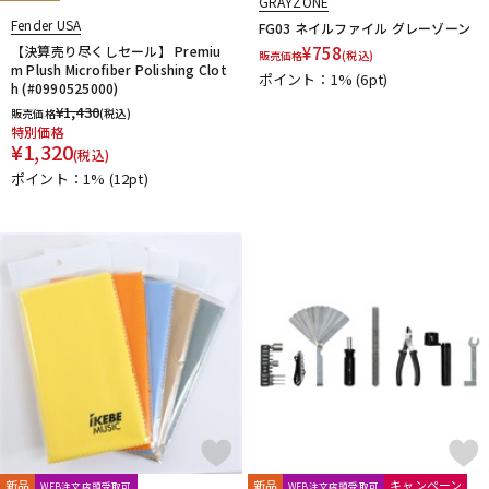
GRAYZONE
Fender USA
FG03 ネイルファイル グレーゾーン
【決算売り尽くしセール】 Premiu
¥
758
販売価格
(税込)
m Plush Microfiber Polishing Clot
ポイント：1%
(6pt)
h (#0990525000)
¥
1,430
販売価格
(税込)
特別価格
¥
1,320
(税込)
ポイント：1%
(12pt)
新品
新品
キャンペーン
WEB注文店頭受取可
WEB注文店頭受取可