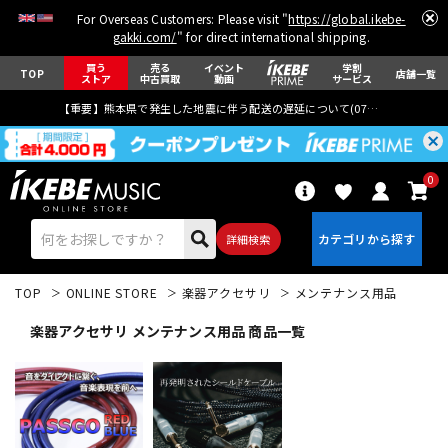
For Overseas Customers: Please visit "
https://global.ikebe-
gakki.com/
" for direct international shipping.
買う
売る
イベント
学割
TOP
店舗一覧
ストア
中古買取
動画
サービス
【重要】熊本県で発生した地震に伴う配送の遅延について(
07月29日
更新)
0
詳細検索
TOP
ONLINE STORE
楽器アクセサリ
メンテナンス用品
楽器アクセサリ メンテナンス用品 商品一覧
エレキギター
アコギ/エレアコ