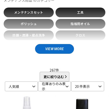
メンテナンス用品
のカテゴリー
Bigsby
Bill Lawrence
Birdland
Black Mountain
DTM オンライン納品
レコーディング機器
BLACK MOUNTAIN PICKS
BLACK&GOLD
Blackstar
メンテナンスセット
工具
BLUE BELL
Bohemians
BONDHUS
BOSS
Boveda
brokker
Bruff
B-SIDE LABEL
CAIG
CAJ
CANARE
配信/ライブ機器
楽器アクセサリ
ポリッシュ
指板用オイル
Carl Fischer
Carlos
Charles Colin
Cherub
CLAYTON
Cleartone
Cling On
CNB
Colossal Cable
COLUMBIA
防錆・潤滑・接点洗浄
クロス
COMFORT Strapp
Cordoba
Couch Guitar Strap
中古
ヴィンテージ
Crescendo
CUSTOM TRY
その他メンテナンス用品
D-F
VIEW MORE
D&A GUITAR GEAR
D’Addario
Daiking Corporation
D'andrea
Danelectro
D'Angelico
DARCO
DAVA
DAVID LABOGA
DEAN
Dean Markley
DEVISER
DiMarzio
267
件
DINGWALL
dmi guitar labs
Doc Simons
DR
Dr.DUCK'S
更に絞り込む
Dunlop (Jim Dunlop)
DURACELL
E.W.S.
EBS
Editions Bim
Electro Harmonix
ele-king books
ELIXIR
在庫ありのみ表
人気順
20 件表示
示
EMERSON CUSTOM
EMG
Enfini Custom Works
ENGL
Epiphone
ERNIE BALL
ESP
EVH
Famous
FANA
F-bass
Fender
Fender Japan
Fender USA
FERNANDES ／ Burny
FISHMAN
Floyd Rose
Franklin