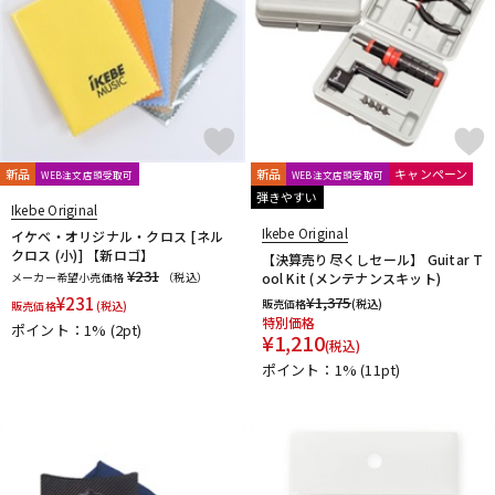
L.R.Baggs
La Bella
LAKLAND
LAMANTA
Lao Qi
LAVA MUSIC
Lee Guitars
LEVY’S
LHL
Lindy Fralin
Live Line
Lizard Spit
LM STRAP
Lollar Pickups
LUTHIER
Magna Cart
Magslide
MAHALO
Manikin Electronic
Mark Strings
Marshall
MARTIN
MASTER8 JAPAN
Mastery Bridge
MATON
MAYONES
MD Guitars
Mighty Bright
Mi-Si
MJC Ironworks
MMI
新品
新品
キャンペーン
WEB注文店頭受取可
WEB注文店頭受取可
MODERN PIRATES
MOGAMI
momose
MONO
弾きやすい
Ikebe Original
MONSTER CABLE
Montreux
Moody
MORRIS
Ikebe Original
イケベ・オリジナル・クロス [ネル
MUSIC NOMAD
MUSIC WORKS
MXR
Nail Company
クロス (小)] 【新ロゴ】
【決算売り尽くしセール】 Guitar T
NAZCA
NAZCA STRAP
NEO
Neotech
NIKKO(日工精機)
¥231
メーカー希望小売価格
（税込）
ool Kit (メンテナンスキット)
No Brand
Noah’sark
Nordstrand
NUX
¥
231
¥
1,375
販売価格
(税込)
販売価格
(税込)
特別価格
O-R
ポイント：1%
(2pt)
¥
1,210
(税込)
OFFICIAL EDWARD VAN HALEN MINI GUITARS
Oihata
ポイント：1%
(11pt)
ONE PERCENT
ONE'S WAY
Orange
ORB
ORCAS
ORTEGA
Ovaltone
OVATION
Oyaide
P.R.S.
paige
Parksons
Performance
PERRI'S
Peterson
PICK BOY
PICK PUNCH
PLANET WAVES
Pluginz Keychains
POWERbreathe
Pro-co
prohands
PROPIK