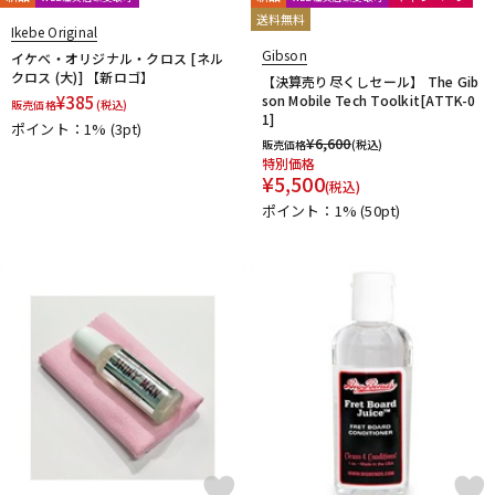
送料無料
Ikebe Original
Gibson
イケベ・オリジナル・クロス [ネル
クロス (大)] 【新ロゴ】
【決算売り尽くしセール】 The Gib
¥
385
son Mobile Tech Toolkit[ATTK-0
販売価格
(税込)
1]
ポイント：1%
(3pt)
¥
6,600
販売価格
(税込)
特別価格
¥
5,500
(税込)
ポイント：1%
(50pt)