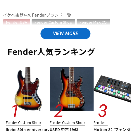
ベース
ウクレレ
イケベ楽器店のFenderブランド一覧
Fender USA
Fender Custom Shop
Fender MEXICO
Fender Made in Japan
Fender Standard Series
ドラム
パーカッション
Fender Acoustics
Fender Japan
Fender (Japan Exclusive Series)
その他Fender
Fender人気ランキング
キーボード
電子ピアノ
Fender USAのカテゴリ
エレキギター
エレキギター/ストラトキャスター・STタイプ
エレキギター/テレキャスター・TLタイプ
管楽器
その他楽器
エレキギター/ジャズマスター・JMタイプ
エレキギター/ジャガー・JGタイプ
エレキギター/ムスタング・MGタイプ
アンプ
エフェクター
エレキギター/#American Vintage II
エレキギター/#American Ultra
エレキギター/#American Professional
DJ機器
DTM
エレキギター/#American Professional II
Fender Custom Shop
Fender Custom Shop
Fender
エレキギター/#American Performer
ベース
Ikebe 50th Anniversary
USED 中古 1963
Motion 32 (フェンダ
ギターアンプ・ベースアンプ
エフェクター
楽器アクセサリ