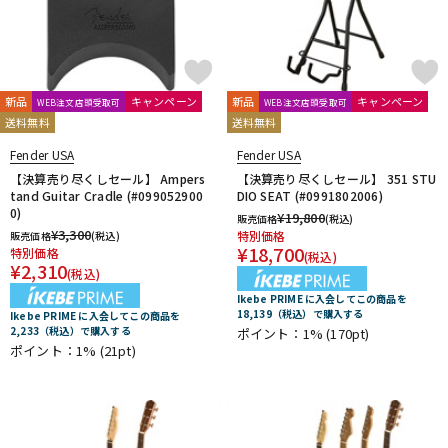
新品
キャンペーン
新品
キャンペーン
WEB注文店頭受取可
WEB注文店頭受取可
送料無料
送料無料
Fender USA
Fender USA
【決算売り尽くしセール】 Ampers
【決算売り尽くしセール】 351 STU
tand Guitar Cradle (#099052900
DIO SEAT (#0991802006)
0)
¥
19,800
販売価格
(税込)
¥
3,300
特別価格
販売価格
(税込)
¥
18,700
特別価格
(税込)
¥
2,310
(税込)
Ikebe PRIME に入会してこの商品を
18,139（税込）で購入する
Ikebe PRIME に入会してこの商品を
2,233（税込）で購入する
ポイント：1%
(170pt)
ポイント：1%
(21pt)