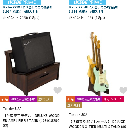
Ikebe PRIME に入会してこの商品を
Ikebe PRIME に入会してこの商品を
1,914（税込）で購入する
1,914（税込）で購入する
ポイント：1%
(18pt)
ポイント：1%
(18pt)
新品
送料無料
新品
キャンペーン
WEB注文店頭受取可
WEB注文店頭受取可
送料無料
Fender USA
Fender USA
【生産完了モデル】DELUXE WOOD
EN AMPLIFIER STAND (#09918290
【決算売り尽くしセール】 DELUXE
02)
WOODEN 3-TIER MULTI STAND (#0