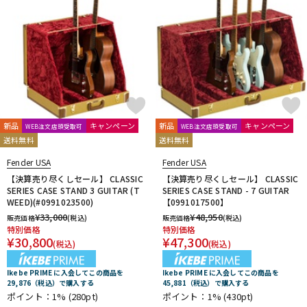
新品
キャンペーン
新品
キャンペーン
WEB注文店頭受取可
WEB注文店頭受取可
送料無料
送料無料
Fender USA
Fender USA
【決算売り尽くしセール】 CLASSIC
【決算売り尽くしセール】 CLASSIC
SERIES CASE STAND 3 GUITAR (T
SERIES CASE STAND - 7 GUITAR
WEED)(#0991023500)
【0991017500】
¥
33,000
¥
48,950
販売価格
(税込)
販売価格
(税込)
特別価格
特別価格
¥
30,800
¥
47,300
(税込)
(税込)
Ikebe PRIME に入会してこの商品を
Ikebe PRIME に入会してこの商品を
29,876（税込）で購入する
45,881（税込）で購入する
ポイント：1%
(280pt)
ポイント：1%
(430pt)