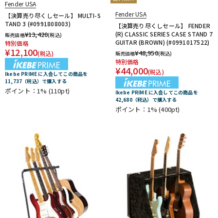
Fender USA
Fender USA
【決算売り尽くしセール】 MULTI-S
TAND 3 (#0991808003)
【決算売り尽くしセール】 FENDER
¥
13,420
(R) CLASSIC SERIES CASE STAND 7
販売価格
(税込)
GUITAR (BROWN) (#0991017522)
特別価格
¥
12,100
¥
48,950
(税込)
販売価格
(税込)
特別価格
¥
44,000
(税込)
Ikebe PRIME に入会してこの商品を
11,737（税込）で購入する
ポイント：1%
(110pt)
Ikebe PRIME に入会してこの商品を
42,680（税込）で購入する
ポイント：1%
(400pt)