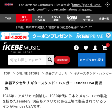
For Overseas Customers: Please visit "
https://global.ikebe-
gakki.com/
" for direct international shipping.
買う
売る
イベント
学割
TOP
店舗一覧
ストア
中古買取
動画
サービス
【重要】熊本県で発生した地震に伴う配送の遅延について(
07月29日
更新)
0
詳細検索
TOP
ONLINE STORE
楽器アクセサリ
ギタースタンド・ハンガー
楽器アクセサリ ギタースタンド・ハンガー Fender USA 商品一
覧
1946年にアメリカで創業し、1980年代に日本とメキシコでの製造
を始めたFender。現在もアメリカにある工場で製造されているラ
エレキギター
アコギ/エレアコ
インがFender USAです。