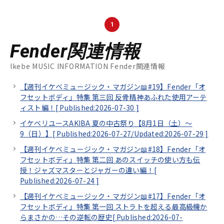
1
Fender関連情報
Ikebe MUSIC INFORMATION Fender関連情報
【週刊イケベミュージック・マガジン📖#19】Fender「オ
フセットボディ」特集 第三回 反骨精神あふれた使用アーテ
ィスト編！[
Published:2026-07-30
]
イケベリユースAKIBA 夏の中古祭り【8月1日（土）～
9（日）】[
Published:2026-07-27/
Updated:2026-07-29
]
【週刊イケベミュージック・マガジン📖#18】Fender「オ
フセットボディ」特集 第二回 あのスイッチの使い方も伝
授！ジャズマスターとジャガーの違い編！[
Published:2026-07-24
]
【週刊イケベミュージック・マガジン📖#17】Fender「オ
フセットボディ」特集 第一回 ストラトを超える最高級機か
らまさかの…その逆転の歴史[
Published:2026-07-