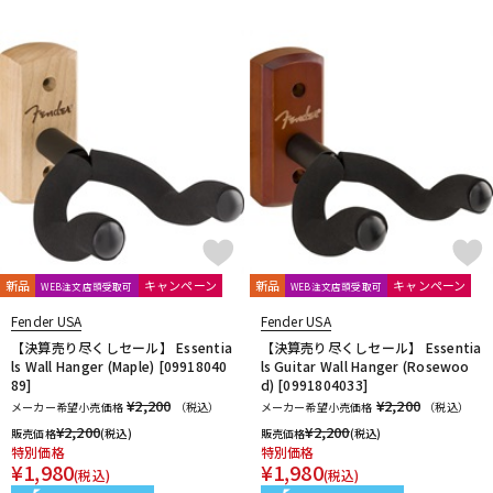
新品
キャンペーン
新品
キャンペーン
WEB注文店頭受取可
WEB注文店頭受取可
Fender USA
Fender USA
【決算売り尽くしセール】 Essentia
【決算売り尽くしセール】 Essentia
ls Wall Hanger (Maple) [09918040
ls Guitar Wall Hanger (Rosewoo
89]
d) [0991804033]
¥2,200
¥2,200
メーカー希望小売価格
（税込）
メーカー希望小売価格
（税込）
¥
2,200
¥
2,200
販売価格
(税込)
販売価格
(税込)
特別価格
特別価格
¥
1,980
¥
1,980
(税込)
(税込)