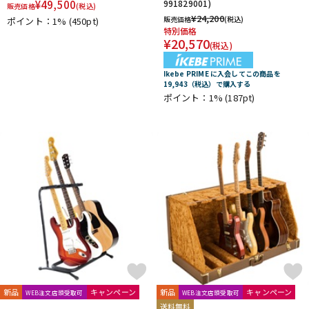
¥
49,500
991829001)
販売価格
(税込)
¥
24,200
販売価格
(税込)
ポイント：1%
(450pt)
特別価格
¥
20,570
(税込)
Ikebe PRIME に入会してこの商品を
19,943（税込）で購入する
ポイント：1%
(187pt)
新品
キャンペーン
新品
キャンペーン
WEB注文店頭受取可
WEB注文店頭受取可
送料無料