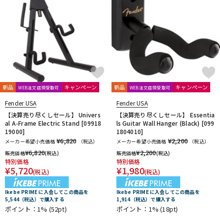
新品
キャンペーン
新品
キャンペーン
WEB注文店頭受取可
WEB注文店頭受取可
Fender USA
Fender USA
【決算売り尽くしセール】 Univers
【決算売り尽くしセール】 Essentia
al A-Frame Electric Stand [09918
ls Guitar Wall Hanger (Black) [099
19000]
1804010]
¥6,820
¥2,200
メーカー希望小売価格
（税込）
メーカー希望小売価格
（税込）
¥
6,820
¥
2,200
販売価格
(税込)
販売価格
(税込)
特別価格
特別価格
¥
5,720
¥
1,980
(税込)
(税込)
Ikebe PRIME に入会してこの商品を
Ikebe PRIME に入会してこの商品を
5,544（税込）で購入する
1,914（税込）で購入する
ポイント：1%
(52pt)
ポイント：1%
(18pt)