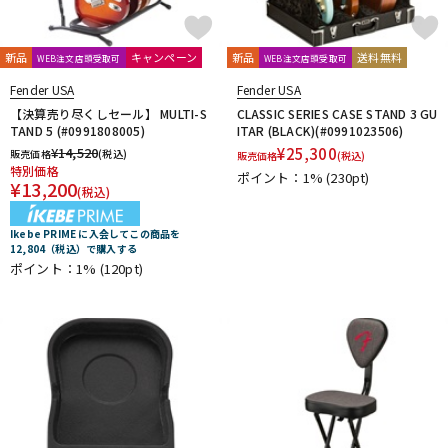
新品
キャンペーン
新品
送料無料
WEB注文店頭受取可
WEB注文店頭受取可
Fender USA
Fender USA
【決算売り尽くしセール】 MULTI-S
CLASSIC SERIES CASE STAND 3 GU
TAND 5 (#0991808005)
ITAR (BLACK)(#0991023506)
¥
14,520
¥
25,300
販売価格
(税込)
販売価格
(税込)
特別価格
ポイント：1%
(230pt)
¥
13,200
(税込)
Ikebe PRIME に入会してこの商品を
12,804（税込）で購入する
ポイント：1%
(120pt)