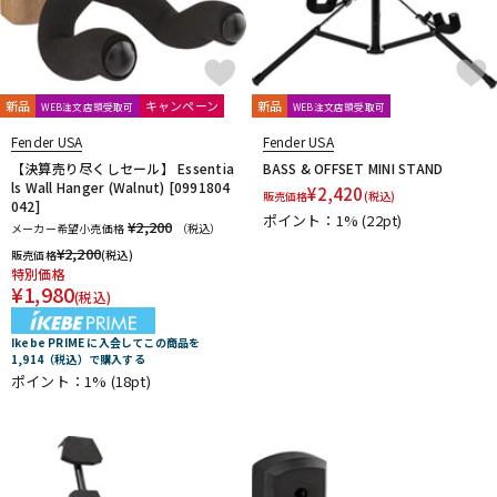
新品
キャンペーン
新品
WEB注文店頭受取可
WEB注文店頭受取可
Fender USA
Fender USA
【決算売り尽くしセール】 Essentia
BASS & OFFSET MINI STAND
ls Wall Hanger (Walnut) [0991804
¥
2,420
販売価格
(税込)
042]
ポイント：1%
(22pt)
¥2,200
メーカー希望小売価格
（税込）
¥
2,200
販売価格
(税込)
特別価格
¥
1,980
(税込)
Ikebe PRIME に入会してこの商品を
1,914（税込）で購入する
ポイント：1%
(18pt)