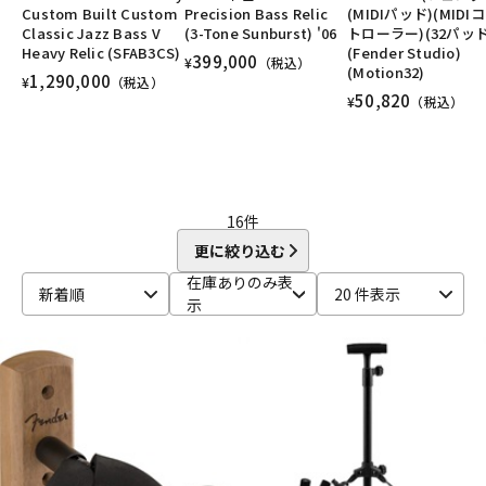
Custom Built Custom
Precision Bass Relic
(MIDIパッド)(MIDI
DTM オンライン納品
レコーディング機器
ユーズド
ヴィンテージ
ALL
Classic Jazz Bass V
(3-Tone Sunburst) '06
トローラー)(32パッド
Heavy Relic (SFAB3CS)
(Fender Studio)
399,000
¥
（税込）
(Motion32)
1,290,000
¥
（税込）
配信/ライブ機器
楽器アクセサリ
50,820
¥
（税込）
中古
ヴィンテージ
16
件
更に絞り込む
在庫ありのみ表
新着順
20 件表示
示