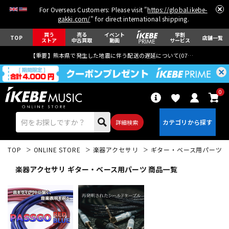
For Overseas Customers: Please visit "
https://global.ikebe-
gakki.com/
" for direct international shipping.
買う
売る
イベント
学割
TOP
店舗一覧
ストア
中古買取
動画
サービス
【重要】熊本県で発生した地震に伴う配送の遅延について(
07月29日
更新)
0
詳細検索
TOP
ONLINE STORE
楽器アクセサリ
ギター・ベース用パーツ
楽器アクセサリ ギター・ベース用パーツ 商品一覧
エレキギター
アコギ/エレアコ