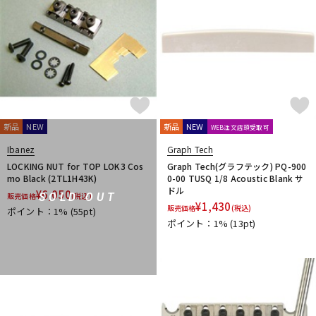
Fred Kelly
Free The Tone
Freedom Custom Guitar Research
Freeway Switch
FU-Tone
G-K
G.I. Batteries
G7th
GATOR
GATOR Frameworks
GHS
Gibson
GID
GigBag
Golden Power
GORILLA SNOT
GOTOH
Grande uomo
Graph Tech
Gravity Guitar Picks
GRECO
Greg Bennett
GRETSCH
GrooveTech Tools
新品
NEW
新品
NEW
WEB注文店頭受取可
Grover
Grover Allman
Gruv Gear
GUITTO
Hal Leonard
HANNABACH
Happich
HARRY'S
HATA
Ibanez
Graph Tech
Headway
HERCO
HERCULES
HexHider
HipStrap
LOCKING NUT for TOP LOK3 Cos
Graph Tech(グラフテック) PQ-900
mo Black (2TL1H43K)
0-00 TUSQ 1/8 Acoustic Blank サ
Hofner
HOSCO
HOWARD
HUDSON MUSIC
Ibanez
ドル
¥
6,050
SOLD OUT
販売価格
(税込)
Ikebe Original
IN TUNE GP
¥
1,430
販売価格
(税込)
ポイント：1%
(55pt)
Inner Bamboo Bass Instruments (IBBI)
J.P.CARLOS
Jackson
ポイント：1%
(13pt)
JAKE SHIMABUKURO
John Pearse
K&M
K.Yairi
KALA
Kamaka
KAMINARI
KC
Ken Smith
K-Garage
Kikutani
Killer
KIWAYA
KLUSON
Ko’olau
KORG
KR'Z NANO DIAMOND CABLE
KTS
kusakusa88
Kyser
L-N