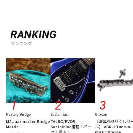
RANKING
ランキング
Mastery Bridge
Sustainiac
Gibson
M2 Jazzmaster Bridge
TALBO/EVO用
【決算売り尽くしセ
Metric
Sustainiac搭載！パー
ル】 ABR-1 Tune-o-
ツ工賃込！
matic Bridge