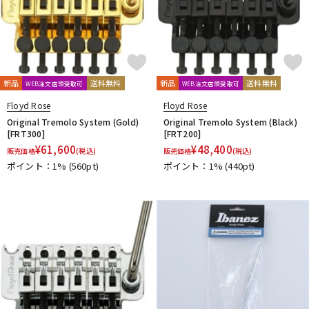
Providence
PULSE
PYRAMID
R.Cocco
Rattlesnake Cable
Raw Vintage
RENEGADE
Reunion Blues
RevoL effects
Richter Straps
Rick Rock Picks
Rickenbacker
RIGHTON STRAPS
RIO GRANDE
Ritter
RIVER FORD
Roadie
新品
送料無料
新品
送料無料
WEB注文店頭受取可
WEB注文店頭受取可
ROCHE-THOMAS
Roland
ROMBO
Ron Ellis Pickups
Floyd Rose
Floyd Rose
ROTO SOUND
ROZZ
Original Tremolo System (Gold)
Original Tremolo System (Black)
S-U
[FRT300]
[FRT200]
S.Yairi
Sadowsky
Sadowsky Guitars
Sago
SAVAREZ
¥
61,600
¥
48,400
販売価格
(税込)
販売価格
(税込)
Schaller
SCHECTER
Schlagwerk Percussion
ポイント：1%
(560pt)
ポイント：1%
(440pt)
Scorelay Japan
SCUD
SEIKO
Seki Sound
SEQUENZ
Seymour Duncan
Shadow
SHRED NECK
SHUBB
SILENT PICK
SIT
SKB
SKYSONIC
SNARK
Solid Bond
SOLID CABLES
SOMA laboratory
SONOTONE
Souldier Strap
Spanish Moon
SpiceNote
Spider Capo
Stack
STARTECH
STEINBERGER
Stetsbar
stokyo
Suhr Guitars
Sunhayato
SUNRISE
Sustainiac
SUZUKI
Switch Custom Guitars
TAKAMINE
TAMA
TAURUS ARMY
TAYLOR
tc electronic
Thalia Capo
THE ROCK SLIDE