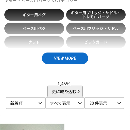
ギター・ベース用パーツ
のカテゴリー
Bigsby
Bill Lawrence
Birdland
Black Mountain
DTM オンライン納品
レコーディング機器
BLACK MOUNTAIN PICKS
BLACK&GOLD
Blackstar
ギター用ブリッジ・サドル・
ギター用ペグ
BLUE BELL
Bohemians
BONDHUS
BOSS
Boveda
トレモロパーツ
brokker
Bruff
B-SIDE LABEL
CAIG
CAJ
CANARE
配信/ライブ機器
楽器アクセサリ
ベース用ペグ
ベース用ブリッジ・サドル
Carl Fischer
Carlos
Charles Colin
Cherub
CLAYTON
Cleartone
Cling On
CNB
Colossal Cable
COLUMBIA
ナット
ピックガード
COMFORT Strapp
Cordoba
Couch Guitar Strap
中古
ヴィンテージ
Crescendo
CUSTOM TRY
スイッチ・ポット・ジャック
キャパシター・電装品
D-F
VIEW MORE
D&A GUITAR GEAR
D’Addario
Daiking Corporation
ノブ・スイッチキャップ・プ
ストラップピン
レート
D'andrea
Danelectro
D'Angelico
DARCO
DAVA
DAVID LABOGA
DEAN
Dean Markley
DEVISER
DiMarzio
その他パーツ
1,455
件
DINGWALL
dmi guitar labs
Doc Simons
DR
Dr.DUCK'S
更に絞り込む
Dunlop (Jim Dunlop)
DURACELL
E.W.S.
EBS
Editions Bim
Electro Harmonix
ele-king books
ELIXIR
新着順
すべて表示
20 件表示
EMERSON CUSTOM
EMG
Enfini Custom Works
ENGL
Epiphone
ERNIE BALL
ESP
EVH
Famous
FANA
F-bass
Fender
Fender Japan
Fender USA
FERNANDES ／ Burny
FISHMAN
Floyd Rose
Franklin