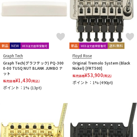
L.R.Baggs
La Bella
LAKLAND
LAMANTA
Lao Qi
LAVA MUSIC
Lee Guitars
LEVY’S
LHL
Lindy Fralin
Live Line
Lizard Spit
LM STRAP
Lollar Pickups
LUTHIER
Magna Cart
Magslide
MAHALO
Manikin Electronic
Mark Strings
Marshall
MARTIN
MASTER8 JAPAN
Mastery Bridge
MATON
MAYONES
MD Guitars
Mighty Bright
Mi-Si
MJC Ironworks
MMI
新品
NEW
新品
送料無料
WEB注文店頭受取可
WEB注文店頭受取可
MODERN PIRATES
MOGAMI
momose
MONO
Graph Tech
Floyd Rose
MONSTER CABLE
Montreux
Moody
MORRIS
Graph Tech(グラフテック) PQ-300
Original Tremolo System (Black
MUSIC NOMAD
MUSIC WORKS
MXR
Nail Company
0-00 TUSQ NUT BLANK JUMBO ナ
Nickel) [FRT500]
ット
NAZCA
NAZCA STRAP
NEO
Neotech
NIKKO(日工精機)
¥
53,900
販売価格
(税込)
¥
1,430
販売価格
No Brand
(税込)
Noah’sark
Nordstrand
NUX
ポイント：1%
(490pt)
ポイント：1%
(13pt)
O-R
OFFICIAL EDWARD VAN HALEN MINI GUITARS
Oihata
ONE PERCENT
ONE'S WAY
Orange
ORB
ORCAS
ORTEGA
Ovaltone
OVATION
Oyaide
P.R.S.
paige
Parksons
Performance
PERRI'S
Peterson
PICK BOY
PICK PUNCH
PLANET WAVES
Pluginz Keychains
POWERbreathe
Pro-co
prohands
PROPIK