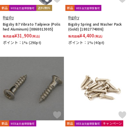
春日
杉原書店
青い鳥∞黄い蜂
日本娯楽
名城商会
新品
送料無料
新品
WEB注文店頭受取可
WEB注文店頭受取可
明和電機
Bigsby
Bigsby
他2
Bigsby B7 Vibrato Tailpiece (Polis
Bigsby Spring and Washer Pack
TONE GEAR
Peters
Alfred
M.Baron
hed Aluminum) [0868013005]
(Gold) [1802774006]
m.guitar craft works
Henle
Boosey And Hawkes
¥
31,900
¥
4,400
販売価格
(税込)
販売価格
(税込)
Universal
Musica Rara
Salabert
Durand
Leduc
ポイント：1%
(290pt)
ポイント：1%
(40pt)
Dr.Case
Schott Music
Billaudot
Marc Reift
Max Eschig
Southern Music
Bote And Bock
Wizz Pickups
International Music
Edition Wilhelm Hansen
Asterope
Rubank
日本アコースティックレコーズ
Cable Cup
Richard Schauer
SUCK UK
ぼっち・ざ・ろっく！
Triplo Press
Musikverlag Hans Sikorski
大阪開成館
ドレミ楽譜出版社
De Haske
デプロMP
GRAYZONE
AURORA STRINGS
Chester Music
Lydke Musikverlag
Theodore Presser
Groove Garage
AQUBE MUSIC PRODUCTS
Ergo Straps
新品
新品
キャンペーン
WEB注文店頭受取可
WEB注文店頭受取可