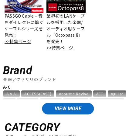
ベース
ウクレレ
PASSGO Cable – 音
業界初のLANケーブ
をダイレクトに繋ぐ
ルを採用した楽器/
ケーブルシリーズを
オーディオ用ケーブ
ドラム
パーカッション
発売！
ル「Octopass 8」
>>特集ページ
を発売！
>>特集ページ
キーボード
電子ピアノ
Brand
管楽器
その他楽器
楽器アクセサリのブランド
A-C
A.A.A.
ACCESS(CASE)
Acoustic Revive
AET
Aguilar
アンプ
エフェクター
AID
AIR CELL
ALEMBIC
ALFANOTE
Allies Vemuram
ALLPARTS
ALPINE HEARING PROTECTION
APEX
AQUILA
VIEW MORE
ARIA
Aria ProII
ARTEC
ATELIER Z
AUGUSTINE
DJ機器
DTM
B，W&R
Babicz
BARBAROSSA
Bare Knuckle
CATEGORY
bartolini
basiner
BASSO
BELDEN
Big Bends