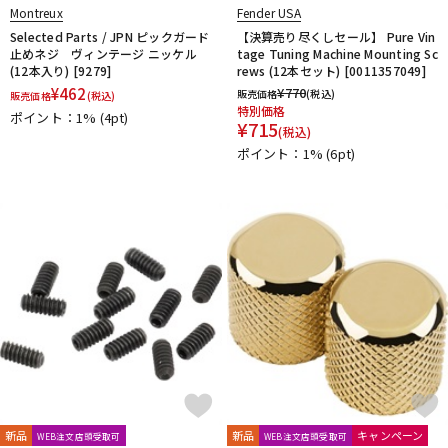
Montreux
Fender USA
Selected Parts / JPN ピックガード
【決算売り尽くしセール】 Pure Vin
止めネジ ヴィンテージ ニッケル
tage Tuning Machine Mounting Sc
(12本入り) [9279]
rews (12本セット) [0011357049]
¥
462
¥
770
販売価格
(税込)
販売価格
(税込)
特別価格
ポイント：1%
(4pt)
¥
715
(税込)
ポイント：1%
(6pt)
新品
新品
キャンペーン
WEB注文店頭受取可
WEB注文店頭受取可