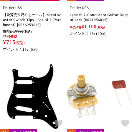
Fender USA
Fender USA
【決算売り尽くしセール】 Stratoc
1/4inch 2-Conductor Guitar Outp
aster Switch Tips - Set of 2 (Parc
ut Jack [0021956049]
hment) [0056253049]
¥
1,100
販売価格
(税込)
¥
770
販売価格
(税込)
ポイント：1%
(10pt)
特別価格
¥
715
(税込)
ポイント：1%
(6pt)
新品
新品