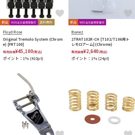
Thomastik-Infeld
ThroBak Electronics
Tim Bud
TINYBOY
TODA GUITARS
TOKAI
Tom Anderson
TOMBO
Tone
Toneism Pickups
TonePros
TOUGH-TX
TRIAL
TRICK
新品
送料無料
新品
WEB注文店頭受取可
WEB注文店頭受取可
TRUE DYNA
trumpet station
TUNE
Turtle Wax
Floyd Rose
Ibanez
TV Jones
ULTIMATE
unknown
Original Tremolo System (Chrom
2TRAT102R-CH [T102/T106用ト
V-Z
e) [FRT100]
レモロアーム] (Chrome)
Van Damme
¥
45,100
Vega-Trem
VeroCity Effects Pedals
¥
2,640
販売価格
(税込)
販売価格
(税込)
VIBRAMATE
Vigier
VitalAudio
VIVACE
VOVOX
VOX
ポイント：1%
(410pt)
ポイント：1%
(24pt)
WALRUS AUDIO
Warwick
Wedgie
Well Fine
Wera
WHITEFEATHER
Wilkinson
Wittner
Worth
Xotic
YAMAHA
ZAOLLA
ZEMAITIS
ZEN-ON
他
320design
アトス・インターナショナル
アルソ出版
カエルカフェ
キョーリツ
シンコーミュージック
スーパーキッズ
ねこだまり工房
パイパーズ
フェアリー
フォンテック
ヤマハミュージックEHD
ヤマハミュージックトレーディング
ヤマハミュージックメディア
リットーミュージック
音楽之友社
山木秀夫コレクション