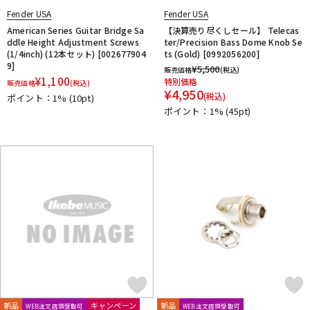
Fender USA
Fender USA
American Series Guitar Bridge Sa
【決算売り尽くしセール】 Telecas
ddle Height Adjustment Screws
ter/Precision Bass Dome Knob Se
(1/4inch) (12本セット) [002677904
ts (Gold) [0992056200]
9]
¥
5,500
販売価格
(税込)
¥
1,100
特別価格
販売価格
(税込)
¥
4,950
(税込)
ポイント：1%
(10pt)
ポイント：1%
(45pt)
新品
キャンペーン
新品
WEB注文店頭受取可
WEB注文店頭受取可