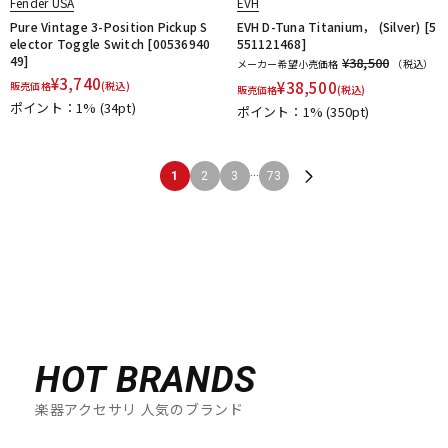
Fender USA
EVH
Pure Vintage 3-Position Pickup S
EVH D-Tuna Titanium， (Silver) [5
elector Toggle Switch [00536940
551121468]
49]
¥38,500
メーカー希望小売価格
（税込）
¥
3,740
¥
38,500
販売価格
(税込)
販売価格
(税込)
ポイント：1%
(34pt)
ポイント：1%
(350pt)
...
1
2
3
73
HOT BRANDS
楽器アクセサリ 人気のブランド