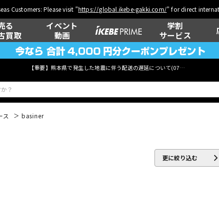
eas Customers: Please visit "
https://global.ikebe-gakki.com/
" for direct intern
売る
イベント
学割
古買取
動画
サービス
【重要】熊本県で発生した地震に伴う配送の遅延について(
07月29日
更新)
ース
basiner
ベース
ウクレレ
更に絞り込む
管楽器
その他楽器