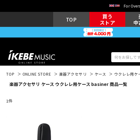
For Overs
買う
TOP
ストア
中
TOP
ONLINE STORE
楽器アクセサリ
ケース
ウクレレ用ケ
楽器アクセサリ ケース ウクレレ用ケース basiner 商品一覧
アコギ/エレ
エレキギター
アコ
1
件
キーボード
電子ピアノ