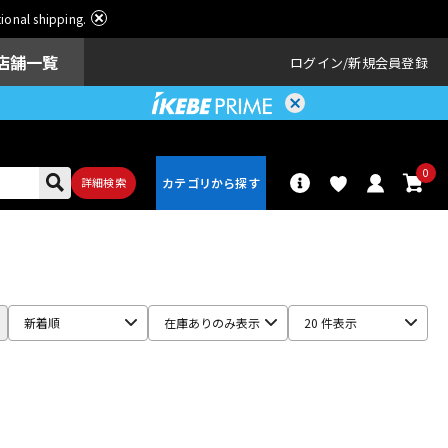
ational shipping.
店舗一覧
ログイン
新規会員登録
0
詳細検索
パーカッショ
ドラム
ン
新着順
在庫ありのみ表示
20 件表示
アンプ
エフェクター