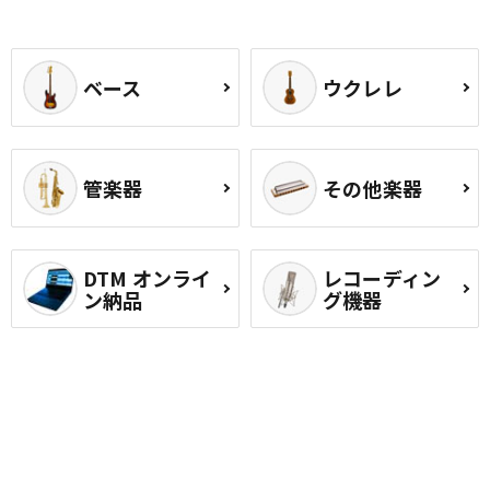
ベース
ウクレレ
管楽器
その他楽器
DTM オンライ
レコーディン
ン納品
グ機器