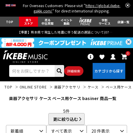
For Overseas Customers: Please visit "
https://global.ikebe-
gakki.com/
" for direct international shipping.
買う
売る
イベント
学割
TOP
店舗一覧
ストア
中古買取
動画
サービス
【重要】熊本県で発生した地震に伴う配送の遅延について(
07月29日
更新)
0
詳細検索
TOP
ONLINE STORE
楽器アクセサリ
ケース
ベース用ケース
楽器アクセサリ ケース ベース用ケース basiner 商品一覧
5
件
更に絞り込む
エレキギター
アコギ/エレアコ
新着順
すべて表示
20 件表示