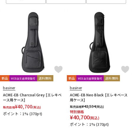
ベース
ウクレレ
ドラム
パーカッション
キーボード
電子ピアノ
管楽器
その他楽器
新品
送料無料
新品
送料無料
WEB注文店頭受取可
WEB注文店頭受取可
basiner
basiner
アンプ
エフェクター
ACME-EB Charcoal Grey [エレキベ
ACME-EB Neo Black [エレキベース
ース用ケース]
用ケース]
¥
40,700
¥
42,534
販売価格
(税込)
販売価格
(税込)
特別価格
ポイント：1%
(370pt)
DJ機器
DTM
¥
40,700
(税込)
ポイント：1%
(370pt)