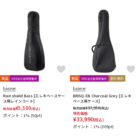
DTM オンライン納品
レコーディング機器
配信/ライブ機器
楽器アクセサリ
中古
ヴィンテージ
新品
新品
送料無料
WEB注文店頭受取可
WEB注文店頭受取可
basiner
basiner
Rain shield Bass [エレキベースケー
BRISQ-EB Charcoal Grey [エレキ
ス用レインコート]
ベース用ケース]
¥
5,500
¥
37,950
販売価格
(税込)
販売価格
(税込)
特別価格
ポイント：1%
(50pt)
¥
33,990
(税込)
ポイント：1%
(309pt)