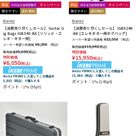
新品
キャンペーン
新品
キャンペーン
WEB注文店頭受取可
WEB注文店頭受取可
弾きやすい
送料無料
弾きやすい
送料無料
Ibanez
Ibanez
【決算売り尽くしセール】 Guitar G
【決算売り尽くしセール】 IGB924R
ig Bags IGB540-BK [ソリッド・エ
-BK [エレキギター用ギグバッグ]
レキ・ギター用]
¥22,550
メーカー希望小売価格
（税込）
¥8,250
メーカー希望小売価格
（税込）
¥
18,040
販売価格
(税込)
¥
6,600
特別価格
販売価格
(税込)
¥
15,950
特別価格
(税込)
¥
6,050
(税込)
Ikebe PRIME に入会してこの商品を
15,466（税込）で購入する
Ikebe PRIME に入会してこの商品を
5,863（税込）で購入する
ポイント：1%
(145pt)
ポイント：1%
(55pt)