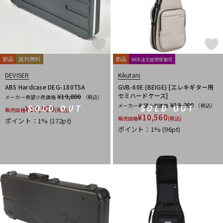
新品
送料無料
新品
WEB注文店頭受取可
DEVISER
Kikutani
ABS Hardcase DEG-180TSA
GVB-60E (BEIGE) [エレキギター用
セミハードケース]
¥19,800
メーカー希望小売価格
（税込）
¥13,200
メーカー希望小売価格
（税込）
¥
18,920
SOLD OUT
SOLD OUT
販売価格
(税込)
¥
10,560
販売価格
(税込)
ポイント：1%
(172pt)
ポイント：1%
(96pt)