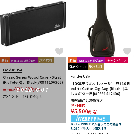
Providence
PULSE
PYRAMID
R.Cocco
Rattlesnake Cable
Raw Vintage
RENEGADE
Reunion Blues
RevoL effects
Richter Straps
Rick Rock Picks
Rickenbacker
RIGHTON STRAPS
RIO GRANDE
Ritter
RIVER FORD
Roadie
ROCHE-THOMAS
Roland
ROMBO
Ron Ellis Pickups
ROTO SOUND
ROZZ
S-U
新品
送料無料
新品
キャンペーン
WEB注文店頭受取可
WEB注文店頭受取可
S.Yairi
Sadowsky
Sadowsky Guitars
Sago
SAVAREZ
弾きやすい
送料無料
Schaller
SCHECTER
Schlagwerk Percussion
Fender USA
Scorelay Japan
SCUD
SEIKO
Seki Sound
SEQUENZ
Fender USA
Classic Series Wood Case - Strat
(R)/Tele(R)， Black(#0996106306)
Seymour Duncan
Shadow
SHRED NECK
SHUBB
【決算売り尽くしセール】 FE610 El
¥
26,400
ectric Guitar Gig Bag (Black) [エ
SOLD OUT
販売価格
(税込)
SILENT PICK
SIT
SKB
SKYSONIC
SNARK
レキギター用](#0991412406)
ポイント：1%
(240pt)
Solid Bond
SOLID CABLES
SOMA laboratory
SONOTONE
¥
8,800
販売価格
(税込)
Souldier Strap
Spanish Moon
SpiceNote
Spider Capo
特別価格
¥
5,500
(税込)
Stack
STARTECH
STEINBERGER
Stetsbar
stokyo
Suhr Guitars
Sunhayato
SUNRISE
Sustainiac
SUZUKI
Ikebe PRIME に入会してこの商品を
Switch Custom Guitars
TAKAMINE
TAMA
TAURUS ARMY
5,280（税込）で購入する
TAYLOR
tc electronic
Thalia Capo
THE ROCK SLIDE