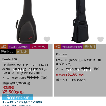
新品
キャンペーン
新品
送料無料
WEB注文店頭受取可
WEB注文店頭受取可
弾きやすい
送料無料
Kikutani
Fender USA
GVB-30E (Black) [エレキギター用
ギグバッグ]
【決算売り尽くしセール】 FE620 El
¥7,700
ectric Guitar Gig Bag (Black) [エ
メーカー希望小売価格
（税込）
SOLD OUT
SOLD OUT
レキギター用](#0991512406)
¥
6,160
販売価格
(税込)
¥13,200
メーカー希望小売価格
（税込）
ポイント：1%
(56pt)
¥
13,200
販売価格
(税込)
特別価格
¥
5,500
(税込)
Ikebe PRIME に入会してこの商品を
5,335（税込）で購入する