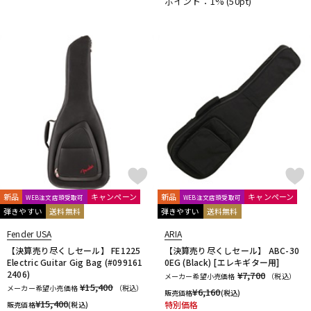
ポイント：1%
(50pt)
Thomastik-Infeld
ThroBak Electronics
Tim Bud
TINYBOY
TODA GUITARS
TOKAI
Tom Anderson
TOMBO
Tone
Toneism Pickups
TonePros
TOUGH-TX
TRIAL
TRICK
TRUE DYNA
trumpet station
TUNE
Turtle Wax
TV Jones
ULTIMATE
unknown
V-Z
Van Damme
Vega-Trem
VeroCity Effects Pedals
VIBRAMATE
Vigier
VitalAudio
VIVACE
VOVOX
VOX
WALRUS AUDIO
Warwick
Wedgie
Well Fine
Wera
WHITEFEATHER
Wilkinson
Wittner
Worth
Xotic
YAMAHA
ZAOLLA
ZEMAITIS
ZEN-ON
新品
キャンペーン
新品
キャンペーン
WEB注文店頭受取可
WEB注文店頭受取可
他
弾きやすい
送料無料
弾きやすい
送料無料
320design
アトス・インターナショナル
アルソ出版
Fender USA
ARIA
カエルカフェ
キョーリツ
シンコーミュージック
【決算売り尽くしセール】 FE1225
【決算売り尽くしセール】 ABC-30
スーパーキッズ
ねこだまり工房
パイパーズ
フェアリー
Electric Guitar Gig Bag (#099161
0EG (Black) [エレキギター用]
フォンテック
ヤマハミュージックEHD
2406)
¥7,700
メーカー希望小売価格
（税込）
ヤマハミュージックトレーディング
ヤマハミュージックメディア
¥15,400
メーカー希望小売価格
（税込）
¥
6,160
販売価格
(税込)
リットーミュージック
音楽之友社
山木秀夫コレクション
¥
15,400
特別価格
販売価格
(税込)