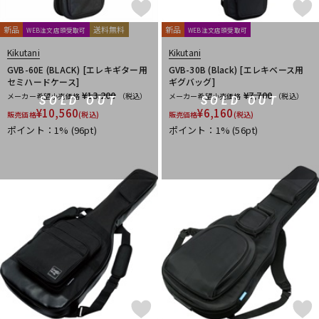
新品
送料無料
新品
WEB注文店頭受取可
WEB注文店頭受取可
Kikutani
Kikutani
GVB-60E (BLACK) [エレキギター用
GVB-30B (Black) [エレキベース用
セミハードケース]
ギグバッグ]
¥13,200
¥7,700
メーカー希望小売価格
（税込）
メーカー希望小売価格
（税込）
SOLD OUT
SOLD OUT
¥
10,560
¥
6,160
販売価格
(税込)
販売価格
(税込)
ポイント：1%
(96pt)
ポイント：1%
(56pt)