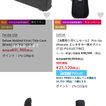
新品
弾きやすい
新品
キャンペーン
WEB注文店頭受取可
WEB注文店頭受取可
送料無料
送料無料
Fender USA
GATOR
Deluxe Molded Strat/Tele Case
【決算売り尽くしセール】 Pro-Go
(Black) (#0996102306)
Ultimate エレキギター用ギグバッ
SOLD OUT
グ [G-PG ELECTRIC]
¥
31,900
販売価格
(税込)
¥38,500
メーカー希望小売価格
（税込）
ポイント：1%
(290pt)
¥
26,950
販売価格
(税込)
特別価格
¥
25,520
(税込)
Ikebe PRIME に入会してこの商品を
24,750（税込）で購入する
ポイント：1%
(232pt)