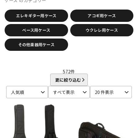
ケース
のカテゴリー
Bigsby
Bill Lawrence
Birdland
Black Mountain
DTM オンライン納品
レコーディング機器
BLACK MOUNTAIN PICKS
BLACK&GOLD
Blackstar
エレキギター用ケース
アコギ用ケース
BLUE BELL
Bohemians
BONDHUS
BOSS
Boveda
brokker
Bruff
B-SIDE LABEL
CAIG
CAJ
CANARE
配信/ライブ機器
楽器アクセサリ
ベース用ケース
ウクレレ用ケース
Carl Fischer
Carlos
Charles Colin
Cherub
CLAYTON
Cleartone
Cling On
CNB
Colossal Cable
COLUMBIA
その他楽器用ケース
COMFORT Strapp
Cordoba
Couch Guitar Strap
中古
ヴィンテージ
Crescendo
CUSTOM TRY
D-F
D&A GUITAR GEAR
D’Addario
Daiking Corporation
572
件
D'andrea
Danelectro
D'Angelico
DARCO
DAVA
更に絞り込む
DAVID LABOGA
DEAN
Dean Markley
DEVISER
DiMarzio
DINGWALL
dmi guitar labs
Doc Simons
DR
Dr.DUCK'S
人気順
すべて表示
20 件表示
Dunlop (Jim Dunlop)
DURACELL
E.W.S.
EBS
Editions Bim
Electro Harmonix
ele-king books
ELIXIR
EMERSON CUSTOM
EMG
Enfini Custom Works
ENGL
Epiphone
ERNIE BALL
ESP
EVH
Famous
FANA
F-bass
Fender
Fender Japan
Fender USA
FERNANDES ／ Burny
FISHMAN
Floyd Rose
Franklin