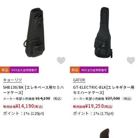
L.R.Baggs
La Bella
LAKLAND
LAMANTA
Lao Qi
LAVA MUSIC
Lee Guitars
LEVY’S
LHL
Lindy Fralin
Live Line
Lizard Spit
LM STRAP
Lollar Pickups
LUTHIER
Magna Cart
Magslide
MAHALO
Manikin Electronic
Mark Strings
Marshall
MARTIN
MASTER8 JAPAN
Mastery Bridge
MATON
MAYONES
MD Guitars
Mighty Bright
Mi-Si
MJC Ironworks
MMI
MODERN PIRATES
MOGAMI
momose
MONO
MONSTER CABLE
Montreux
Moody
MORRIS
MUSIC NOMAD
MUSIC WORKS
MXR
Nail Company
新品
新品
WEB注文店頭受取可
WEB注文店頭受取可
NAZCA
NAZCA STRAP
NEO
Neotech
NIKKO(日工精機)
キョーリツ
GATOR
No Brand
Noah’sark
Nordstrand
NUX
SHB130/BK [エレキベース用セミハ
GT-ELECTRIC-BLK[エレキギター用
O-R
ードケース]
セミハードケース]
OFFICIAL EDWARD VAN HALEN MINI GUITARS
Oihata
¥14,190
¥27,500
メーカー希望小売価格
（税込）
メーカー希望小売価格
（税込）
ONE PERCENT
ONE'S WAY
Orange
ORB
ORCAS
¥
14,190
¥
19,250
販売価格
(税込)
販売価格
(税込)
ORTEGA
Ovaltone
OVATION
Oyaide
P.R.S.
paige
ポイント：1%
(129pt)
ポイント：1%
(175pt)
Parksons
Performance
PERRI'S
Peterson
PICK BOY
PICK PUNCH
PLANET WAVES
Pluginz Keychains
POWERbreathe
Pro-co
prohands
PROPIK