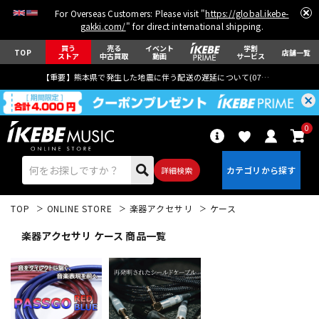
For Overseas Customers: Please visit "
https://global.ikebe-
gakki.com/
" for direct international shipping.
買う
売る
イベント
学割
TOP
店舗一覧
ストア
中古買取
動画
サービス
【重要】熊本県で発生した地震に伴う配送の遅延について(
07月29日
更新)
0
詳細検索
TOP
ONLINE STORE
楽器アクセサリ
ケース
楽器アクセサリ ケース 商品一覧
エレキギター
アコギ/エレアコ