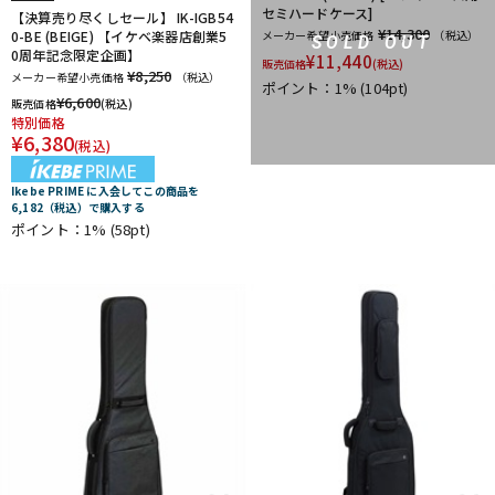
セミハードケース]
【決算売り尽くしセール】 IK-IGB54
¥14,300
0-BE (BEIGE) 【イケベ楽器店創業5
メーカー希望小売価格
（税込）
SOLD OUT
0周年記念限定企画】
¥
11,440
販売価格
(税込)
¥8,250
メーカー希望小売価格
（税込）
ポイント：1%
(104pt)
¥
6,600
販売価格
(税込)
特別価格
¥
6,380
(税込)
Ikebe PRIME に入会してこの商品を
6,182（税込）で購入する
ポイント：1%
(58pt)