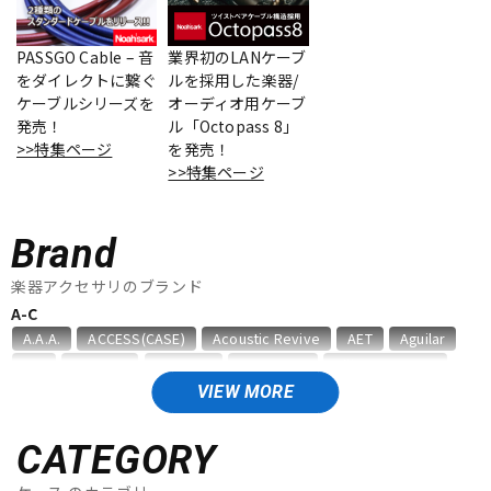
ベース
ウクレレ
PASSGO Cable – 音
業界初のLANケーブ
をダイレクトに繋ぐ
ルを採用した楽器/
ケーブルシリーズを
オーディオ用ケーブ
ドラム
パーカッション
発売！
ル「Octopass 8」
>>特集ページ
を発売！
>>特集ページ
キーボード
電子ピアノ
Brand
管楽器
その他楽器
楽器アクセサリのブランド
A-C
A.A.A.
ACCESS(CASE)
Acoustic Revive
AET
Aguilar
アンプ
エフェクター
AID
AIR CELL
ALEMBIC
ALFANOTE
Allies Vemuram
ALLPARTS
ALPINE HEARING PROTECTION
APEX
AQUILA
VIEW MORE
ARIA
Aria ProII
ARTEC
ATELIER Z
AUGUSTINE
DJ機器
DTM
B，W&R
Babicz
BARBAROSSA
Bare Knuckle
CATEGORY
bartolini
basiner
BASSO
BELDEN
Big Bends