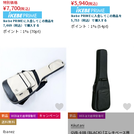
¥
5,940
特別価格
春日
杉原書店
青い鳥∞黄い蜂
日本娯楽
名城商会
(税込)
¥
7,700
(税込)
明和電機
Ikebe PRIME に入会してこの商品を
他2
5,753（税込）で購入する
Ikebe PRIME に入会してこの商品を
TONE GEAR
Peters
Alfred
M.Baron
7,469（税込）で購入する
ポイント：1%
(54pt)
ポイント：1%
(70pt)
m.guitar craft works
Henle
Boosey And Hawkes
Universal
Musica Rara
Salabert
Durand
Leduc
Dr.Case
Schott Music
Billaudot
Marc Reift
Max Eschig
Southern Music
Bote And Bock
Wizz Pickups
International Music
Edition Wilhelm Hansen
Asterope
Rubank
日本アコースティックレコーズ
Cable Cup
Richard Schauer
SUCK UK
ぼっち・ざ・ろっく！
Triplo Press
Musikverlag Hans Sikorski
大阪開成館
ドレミ楽譜出版社
De Haske
デプロMP
GRAYZONE
AURORA STRINGS
Chester Music
Lydke Musikverlag
Theodore Presser
Groove Garage
AQUBE MUSIC PRODUCTS
Ergo Straps
新品
キャンペーン
新品
WEB注文店頭受取可
WEB注文店頭受取可
送料無料
Kikutani
Ibanez
GVB-60B (BLACK) [エレキベース用