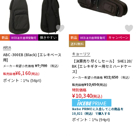
Fred Kelly
Free The Tone
Freedom Custom Guitar Research
Freeway Switch
FU-Tone
G-K
G.I. Batteries
G7th
GATOR
GATOR Frameworks
GHS
Gibson
GID
GigBag
Golden Power
GORILLA SNOT
新品
弾きやすい
新品
キャンペーン
WEB注文店頭受取可
WEB注文店頭受取可
GOTOH
Grande uomo
Graph Tech
Gravity Guitar Picks
送料無料
ARIA
GRECO
Greg Bennett
GRETSCH
GrooveTech Tools
キョーリツ
ABC-300EB (Black) [エレキベース
Grover
Grover Allman
Gruv Gear
GUITTO
用]
【決算売り尽くしセール】 SHE120/
Hal Leonard
HANNABACH
Happich
HARRY'S
HATA
¥7,700
メーカー希望小売価格
（税込）
BK [エレキギター用セミハードケー
Headway
HERCO
HERCULES
HexHider
HipStrap
ス]
¥
6,160
販売価格
(税込)
¥12,650
メーカー希望小売価格
（税込）
Hofner
HOSCO
HOWARD
HUDSON MUSIC
Ibanez
ポイント：1%
(56pt)
¥
12,650
販売価格
(税込)
Ikebe Original
IN TUNE GP
特別価格
Inner Bamboo Bass Instruments (IBBI)
J.P.CARLOS
Jackson
¥
10,340
(税込)
JAKE SHIMABUKURO
John Pearse
K&M
K.Yairi
KALA
Kamaka
KAMINARI
KC
Ken Smith
K-Garage
Ikebe PRIME に入会してこの商品を
10,021（税込）で購入する
Kikutani
Killer
KIWAYA
KLUSON
Ko’olau
KORG
ポイント：1%
(94pt)
KR'Z NANO DIAMOND CABLE
KTS
kusakusa88
Kyser
L-N