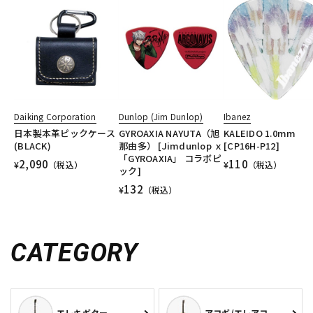
Daiking Corporation
Dunlop (Jim Dunlop)
Ibanez
日本製本革ピックケース
GYROAXIA NAYUTA（旭
KALEIDO 1.0mm
(BLACK)
那由多） [Jimdunlop ｘ
[CP16H-P12]
「GYROAXIA」 コラボピ
2,090
110
¥
（税込）
¥
（税込）
ック]
132
¥
（税込）
CATEGORY
エレキギター
アコギ/エレアコ