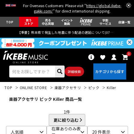
For Overseas Customers: Please visit "
https://global.ikebe-
gakki.com/
" for direct international shipping.
買う
売る
イベント
学割
TOP
店舗一覧
ストア
中古買取
動画
サービス
【重要】熊本県で発生した地震に伴う配送の遅延について(
07月29日
更新)
0
詳細検索
TOP
ONLINE STORE
楽器アクセサリ
ピック
Killer
楽器アクセサリ ピック Killer 商品一覧
1
件
更に絞り込む
エレキギター
アコギ/エレアコ
在庫ありのみ表
人気順
20 件表示