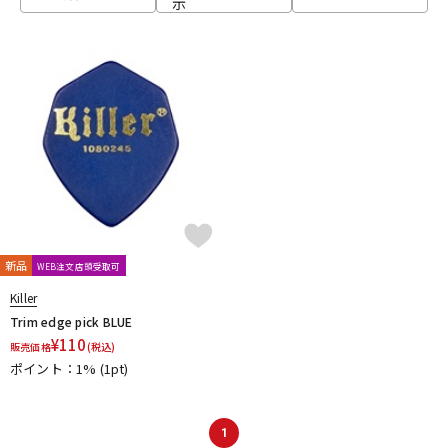
示
ベース
ウクレレ
ドラム
パーカッション
キーボード
電子ピアノ
管楽器
その他楽器
新品
WEB注文店頭受取可
Killer
アンプ
エフェクター
Trim edge pick BLUE
¥
110
販売価格
(税込)
ポイント：1%
(1pt)
DJ機器
DTM
1