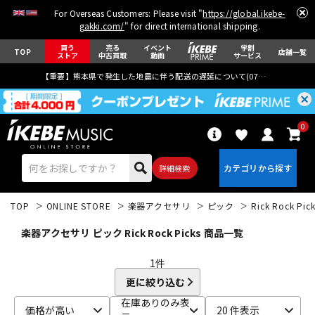
For Overseas Customers: Please visit "
https://global.ikebe-
gakki.com/
" for direct international shipping.
買う
売る
イベント
学割
TOP
店舗一覧
ストア
中古買取
動画
サービス
【重要】熊本県で発生した地震に伴う配送の遅延について(
07月29日
更新)
0
詳細検索
TOP
ONLINE STORE
楽器アクセサリ
ピック
Rick Rock Pic
楽器アクセサリ ピック Rick Rock Picks 商品一覧
1
件
更に絞り込む
エレキギター
アコギ/エレアコ
在庫ありのみ表
価格が高い
20 件表示