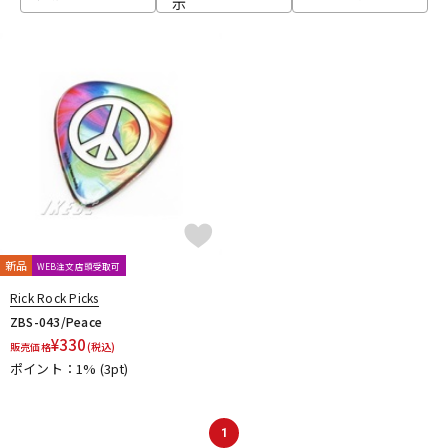
示
ベース
ウクレレ
ドラム
パーカッション
キーボード
電子ピアノ
管楽器
その他楽器
新品
WEB注文店頭受取可
Rick Rock Picks
アンプ
エフェクター
ZBS-043/Peace
¥
330
販売価格
(税込)
ポイント：1%
(3pt)
DJ機器
DTM
1