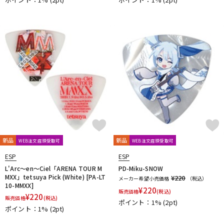
新品
新品
WEB注文店頭受取可
WEB注文店頭受取可
ESP
ESP
L'Arc～en～Ciel「ARENA TOUR M
PD-Miku-SNOW
MXX」tetsuya Pick (White) [PA-LT
¥220
メーカー希望小売価格
（税込）
10-MMXX]
¥
220
販売価格
(税込)
¥
220
販売価格
(税込)
ポイント：1%
(2pt)
ポイント：1%
(2pt)