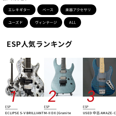
ベース
ウクレレ
エレキギター
ベース
楽器アクセサリ
ユーズド
ヴィンテージ
ALL
ドラム
パーカッション
ESP人気ランキング
キーボード
電子ピアノ
管楽器
その他楽器
アンプ
エフェクター
DJ機器
DTM
ESP
ESP
ESP
ECLIPSE S-V BRILLIANT
M-II DX (Granite
USED 中古 AMAZE-