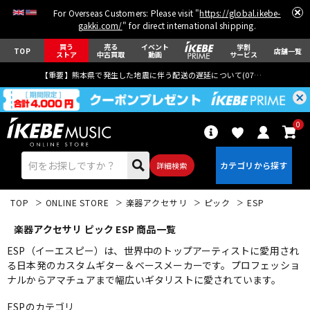
For Overseas Customers: Please visit "
https://global.ikebe-
gakki.com/
" for direct international shipping.
買う
売る
イベント
学割
TOP
店舗一覧
ストア
中古買取
動画
サービス
【重要】熊本県で発生した地震に伴う配送の遅延について(
07月29日
更新)
0
詳細検索
TOP
ONLINE STORE
楽器アクセサリ
ピック
ESP
楽器アクセサリ ピック ESP 商品一覧
ESP（イーエスピー）は、世界中のトップアーティストに愛用され
る日本発のカスタムギター＆ベースメーカーです。プロフェッショ
ナルからアマチュアまで幅広いギタリストに愛されています。
エレキギター
アコギ/エレアコ
ESPのカテゴリ