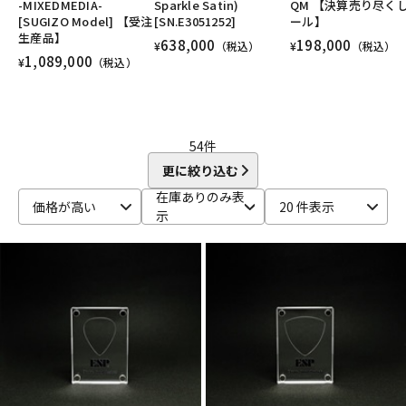
-MIXEDMEDIA-
Sparkle Satin)
QM 【決算売り尽く
DTM オンライン納品
レコーディング機器
[SUGIZO Model] 【受注
[SN.E3051252]
ール】
生産品】
638,000
198,000
¥
（税込）
¥
（税込）
1,089,000
¥
（税込）
配信/ライブ機器
楽器アクセサリ
中古
ヴィンテージ
54
件
更に絞り込む
在庫ありのみ表
価格が高い
20 件表示
示