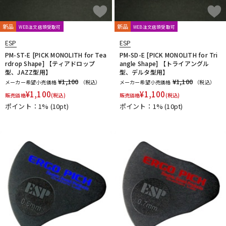
新品
新品
WEB注文店頭受取可
WEB注文店頭受取可
ESP
ESP
PM-ST-E [PICK MONOLITH for Tea
PM-SD-E [PICK MONOLITH for Tri
rdrop Shape] 【ティアドロップ
angle Shape] 【トライアングル
型、JAZZ型用】
型、デルタ型用】
¥1,100
¥1,100
メーカー希望小売価格
（税込）
メーカー希望小売価格
（税込）
¥
1,100
¥
1,100
販売価格
(税込)
販売価格
(税込)
ポイント：1%
(10pt)
ポイント：1%
(10pt)