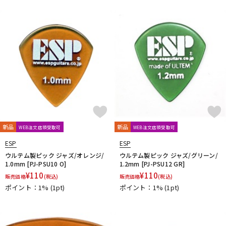
新品
新品
WEB注文店頭受取可
WEB注文店頭受取可
ESP
ESP
ウルテム製ピック ジャズ/オレンジ/
ウルテム製ピック ジャズ/グリーン/
1.0mm [PJ-PSU10 O]
1.2mm [PJ-PSU12 GR]
¥
110
¥
110
販売価格
(税込)
販売価格
(税込)
ポイント：1%
(1pt)
ポイント：1%
(1pt)