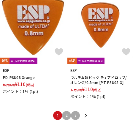
新品
新品
WEB注文店頭受取可
WEB注文店頭受取可
ESP
ESP
PD-PSU08 Orange
ウルテム製ピック ティアドロップ/
オレンジ/0.8mm [PT-PSU08 O]
¥
110
販売価格
(税込)
¥
110
販売価格
(税込)
ポイント：1%
(1pt)
ポイント：1%
(1pt)
1
2
3