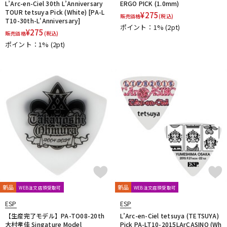
L’Arc-en-Ciel 30th L’Anniversary
ERGO PICK (1.0mm)
TOUR tetsuya Pick (White) [PA-L
¥
275
販売価格
(税込)
T10-30th-L'Anniversary]
ポイント：1%
(2pt)
¥
275
販売価格
(税込)
ポイント：1%
(2pt)
新品
新品
WEB注文店頭受取可
WEB注文店頭受取可
ESP
ESP
【生産完了モデル】PA-TO08-20th
L’Arc-en-Ciel tetsuya (TETSUYA)
大村孝佳 Singature Model
Pick PA-LT10-2015LArCASINO (Wh