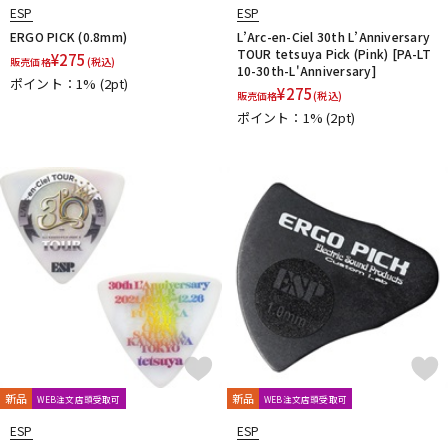
ESP
ESP
ERGO PICK (0.8mm)
L’Arc-en-Ciel 30th L’Anniversary
TOUR tetsuya Pick (Pink) [PA-LT
¥
275
販売価格
(税込)
10-30th-L'Anniversary]
ポイント：1%
(2pt)
¥
275
販売価格
(税込)
ポイント：1%
(2pt)
新品
新品
WEB注文店頭受取可
WEB注文店頭受取可
ESP
ESP