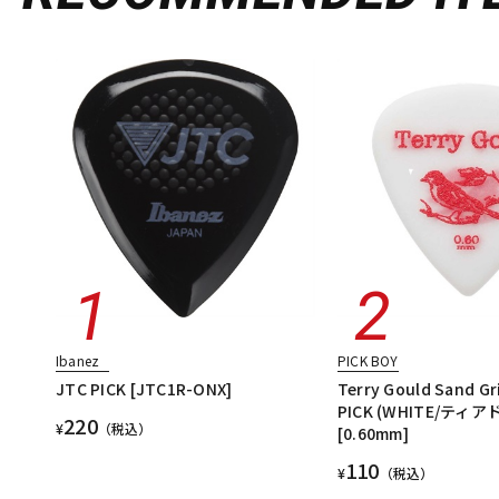
Ibanez
PICK BOY
JTC PICK [JTC1R-ONX]
Terry Gould Sand Gr
PICK (WHITE/ティ
220
¥
（税込）
[0.60mm]
110
¥
（税込）