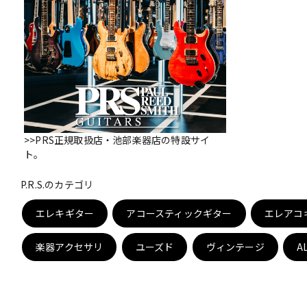
DJ機器
DTM
中古
ヴィンテー
>>PRS正規取扱店・池部楽器店の特設サイ
ト。
P.R.S.のカテゴリ
エレキギター
アコースティックギター
エレアコ
楽器アクセサリ
ユーズド
ヴィンテージ
A