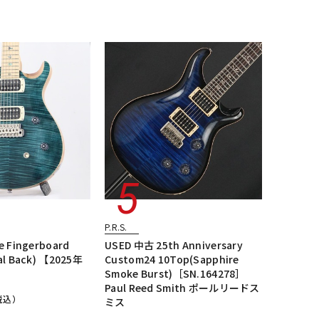
P.R.S.
e Fingerboard
USED 中古 25th Anniversary
al Back) 【2025年
Custom24 10Top(Sapphire
Smoke Burst)［SN.164278］
Paul Reed Smith ポールリードス
税込）
ミス