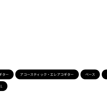
DTM オンラ
レコーディン
イン納品
グ機器
ジ
ギター
アコースティック・エレアコギター
ベース
LL