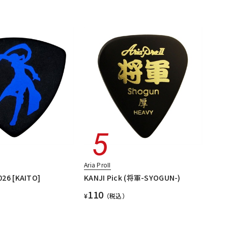
Aria ProII
26 [KAITO]
KANJI Pick (将軍-SYOGUN-)
110
¥
（税込）