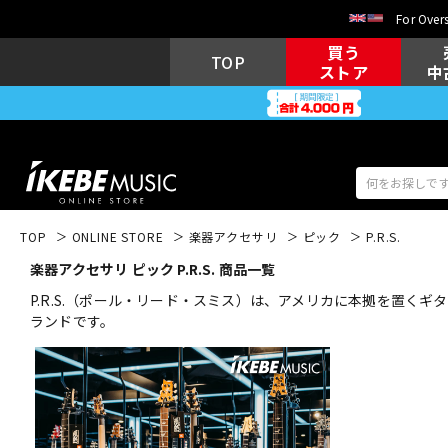
For Overs
買う
TOP
ストア
中
TOP
ONLINE STORE
楽器アクセサリ
ピック
P.R.S.
楽器アクセサリ ピック P.R.S. 商品一覧
アコギ/エレ
エレキギター
アコ
P.R.S.（ポール・リード・スミス）は、アメリカに本拠を置
ランドです。
キーボード
電子ピアノ