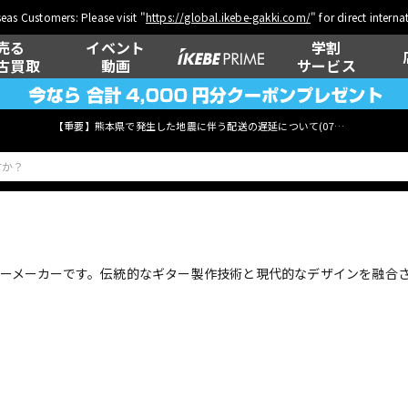
eas Customers: Please visit "
https://global.ikebe-gakki.com/
" for direct intern
売る
イベント
学割
古買取
動画
サービス
【重要】熊本県で発生した地震に伴う配送の遅延について(
07月29日
更新)
ベース
ウクレレ
くギターメーカーです。伝統的なギター製作技術と現代的なデザインを融
管楽器
その他楽器