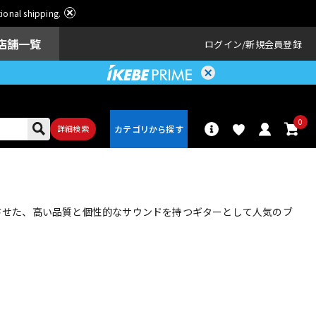
ational shipping.
店舗一覧
ログイン
新規会員登録
0
詳細検索
パーカッショ
ドラム
ン
合させた、高い品質と個性的なサウンドを持つギターとして人気のブ
アンプ
エフェクター