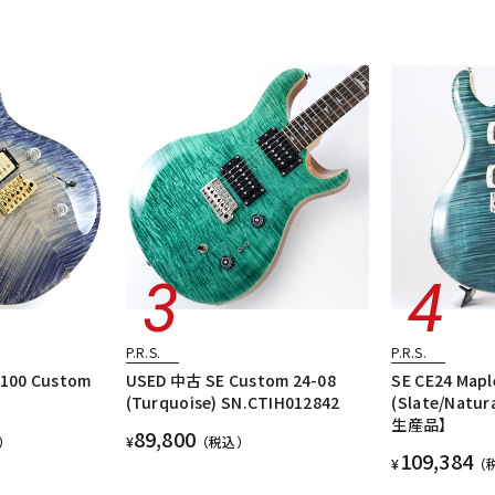
P.R.S.
P.R.S.
2100 Custom
USED 中古 SE Custom 24-08
SE CE24 Mapl
(Turquoise) SN.CTIH012842
(Slate/Natur
生産品】
89,800
）
¥
（税込）
109,384
¥
（