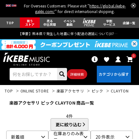
For Overseas Customers: Please visit "
https://global.ikebe-
gakki.com/
" for direct international shipping.
買う
売る
イベント
学割
TOP
店舗一覧
ストア
中古買取
動画
サービス
【重要】熊本県で発生した地震に伴う配送の遅延について(
07月29日
更新)
0
詳細検索
TOP
ONLINE STORE
楽器アクセサリ
ピック
CLAYTON
楽器アクセサリ ピック CLAYTON 商品一覧
4
件
更に絞り込む
エレキギター
アコギ/エレアコ
在庫ありのみ表
新着順
20 件表示