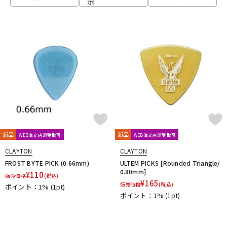
示
ベース
ウクレレ
ドラム
パーカッション
キーボード
電子ピアノ
管楽器
その他楽器
新品
新品
WEB注文店頭受取可
WEB注文店頭受取可
CLAYTON
CLAYTON
アンプ
エフェクター
FROST BYTE PICK (0.66mm)
ULTEM PICKS [Rounded Triangle/
0.80mm]
¥
110
販売価格
(税込)
¥
165
販売価格
(税込)
ポイント：1%
(1pt)
ポイント：1%
(1pt)
DJ機器
DTM