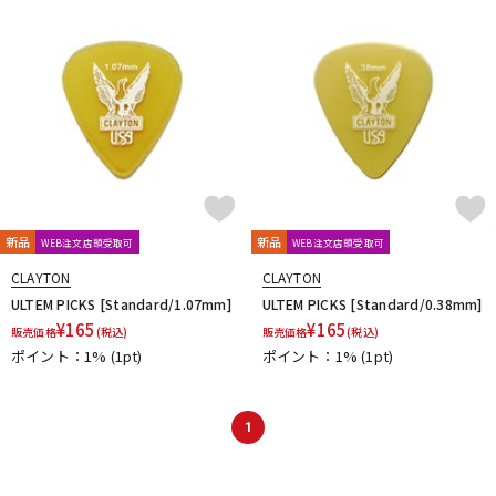
DTM オンライン納品
レコーディング機器
配信/ライブ機器
楽器アクセサリ
中古
ヴィンテージ
新品
新品
WEB注文店頭受取可
WEB注文店頭受取可
CLAYTON
CLAYTON
ULTEM PICKS [Standard/1.07mm]
ULTEM PICKS [Standard/0.38mm]
¥
165
¥
165
販売価格
(税込)
販売価格
(税込)
ポイント：1%
(1pt)
ポイント：1%
(1pt)
1