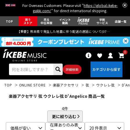
For Overseas Customers: Please visit "
https://global.ikebe-
gakki.com/
" for direct international shipping.
買う
売る
イベント
学割
TOP
店舗一覧
ストア
中古買取
動画
サービス
【重要】熊本県で発生した地震に伴う配送の遅延について(
07月29日
更新)
0
詳細検索
TOP
ONLINE STORE
楽器アクセサリ
弦
ウクレレ弦
D'An
楽器アクセサリ 弦 ウクレレ弦 D'Angelico 商品一覧
4
件
更に絞り込む
エレキギター
アコギ/エレアコ
在庫ありのみ表
価格が安い
20 件表示