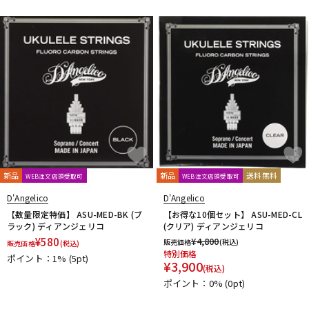
DTM オンライン納品
レコーディング機器
配信/ライブ機器
楽器アクセサリ
中古
ヴィンテージ
新品
新品
送料無料
WEB注文店頭受取可
WEB注文店頭受取可
D'Angelico
D'Angelico
【数量限定特価】 ASU-MED-BK (ブ
【お得な10個セット】 ASU-MED-CL
ラック) ディアンジェリコ
(クリア) ディアンジェリコ
¥
580
¥
4,800
販売価格
(税込)
販売価格
(税込)
特別価格
ポイント：1%
(5pt)
¥
3,900
(税込)
ポイント：0%
(0pt)