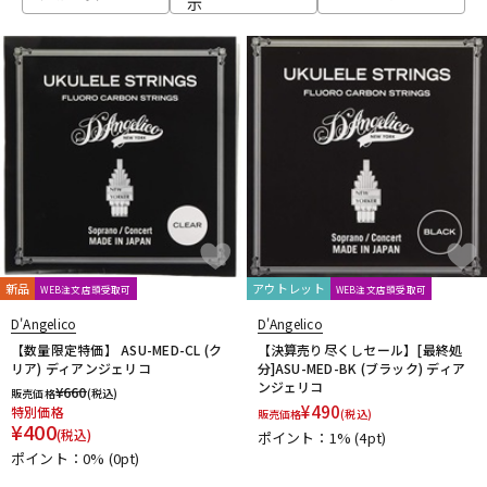
示
ベース
ウクレレ
ドラム
パーカッション
キーボード
電子ピアノ
管楽器
その他楽器
新品
アウトレット
WEB注文店頭受取可
WEB注文店頭受取可
D'Angelico
D'Angelico
アンプ
エフェクター
【数量限定特価】 ASU-MED-CL (ク
【決算売り尽くしセール】[最終処
リア) ディアンジェリコ
分]ASU-MED-BK (ブラック) ディア
ンジェリコ
¥
660
販売価格
(税込)
¥
490
特別価格
販売価格
(税込)
DJ機器
DTM
¥
400
(税込)
ポイント：1%
(4pt)
ポイント：0%
(0pt)