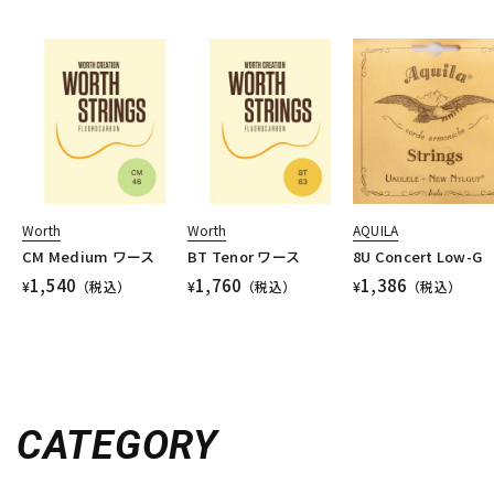
Worth
Worth
AQUILA
CM Medium ワース
BT Tenor ワース
8U Concert Low-G
1,540
1,760
1,386
¥
（税込）
¥
（税込）
¥
（税込）
CATEGORY