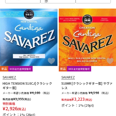
示
ベース
ウクレレ
ドラム
パーカッション
キーボード
電子ピアノ
管楽器
その他楽器
新品
新品
WEB注文店頭受取可
WEB注文店頭受取可
SAVAREZ
SAVAREZ
アンプ
エフェクター
HIGH TENSION 510CJ[クラシック
510MR[クラシックギター弦] サヴァ
ギター弦]
レス
¥4,180
¥4,598
メーカー希望小売価格
（税込）
メーカー希望小売価格
（税込）
¥
3,355
¥
3,223
販売価格
(税込)
販売価格
(税込)
DJ機器
DTM
特別価格
ポイント：1%
(29pt)
¥
2,926
(税込)
ポイント：1%
(26pt)