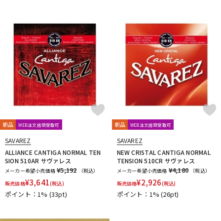
新品
新品
WEB注文店頭受取可
WEB注文店頭受取可
SAVAREZ
SAVAREZ
ALLIANCE CANTIGA NORMAL TEN
NEW CRISTAL CANTIGA NORMAL
SION 510AR サヴァレス
TENSION 510CR サヴァレス
¥5,192
¥4,180
メーカー希望小売価格
（税込）
メーカー希望小売価格
（税込）
¥
3,641
¥
2,926
販売価格
(税込)
販売価格
(税込)
ポイント：1%
(33pt)
ポイント：1%
(26pt)