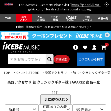
For Overseas Customers: Please visit "
https://global.ikebe-
gakki.com/
" for direct international shipping.
買う
売る
イベント
学割
TOP
店舗一覧
ストア
中古買取
動画
サービス
【重要】熊本県で発生した地震に伴う配送の遅延について(
07月29日
更新)
0
詳細検索
TOP
ONLINE STORE
楽器アクセサリ
弦
クラシックギター弦
楽器アクセサリ 弦 クラシックギター弦 SAVAREZ 商品一覧
11
件
更に絞り込む
エレキギター
アコギ/エレアコ
在庫ありのみ表
新着順
60 件表示