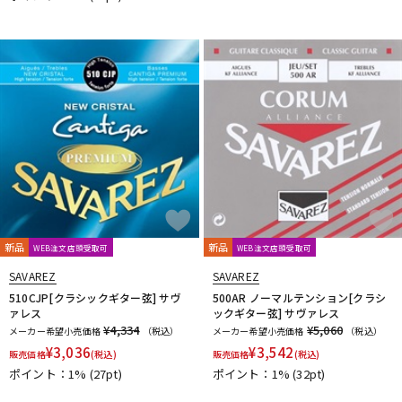
DTM オンライン納品
レコーディング機器
配信/ライブ機器
楽器アクセサリ
中古
ヴィンテージ
新品
新品
WEB注文店頭受取可
WEB注文店頭受取可
SAVAREZ
SAVAREZ
510CJP[クラシックギター弦] サヴ
500AR ノーマルテンション[クラシ
ァレス
ックギター弦] サヴァレス
¥4,334
¥5,060
メーカー希望小売価格
（税込）
メーカー希望小売価格
（税込）
¥
3,036
¥
3,542
販売価格
(税込)
販売価格
(税込)
ポイント：1%
(27pt)
ポイント：1%
(32pt)