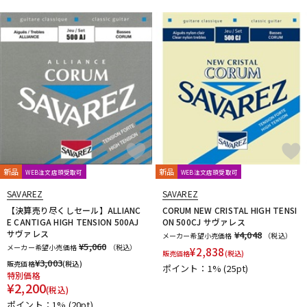
新品
新品
WEB注文店頭受取可
WEB注文店頭受取可
SAVAREZ
SAVAREZ
【決算売り尽くしセール】ALLIANC
CORUM NEW CRISTAL HIGH TENSI
E CANTIGA HIGH TENSION 500AJ
ON 500CJ サヴァレス
サヴァレス
¥4,048
メーカー希望小売価格
（税込）
¥5,060
メーカー希望小売価格
（税込）
¥
2,838
販売価格
(税込)
¥
3,003
販売価格
(税込)
ポイント：1%
(25pt)
特別価格
¥
2,200
(税込)
ポイント：1%
(20pt)