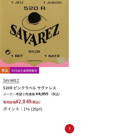
新品
WEB注文店頭受取可
SAVAREZ
520R ピンクラベル サヴァレス
¥4,059
メーカー希望小売価格
（税込）
¥
2,849
販売価格
(税込)
ポイント：1%
(25pt)
1