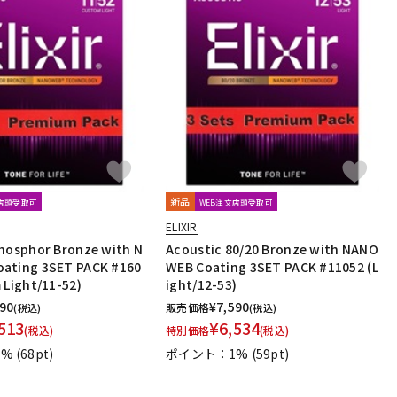
新品
文店頭受取可
WEB注文店頭受取可
ELIXIR
hosphor Bronze with N
Acoustic 80/20 Bronze with NANO
ating 3SET PACK #160
WEB Coating 3SET PACK #11052 (L
 Light/11-52)
ight/12-53)
690
¥
7,590
販売価格
(税込)
(税込)
513
¥
6,534
(税込)
特別価格
(税込)
1%
(68pt)
ポイント：1%
(59pt)