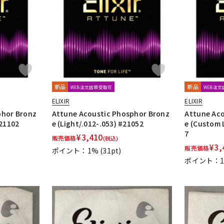
DTM オンラ
レコーディン
イン納品
グ機器
ジ
新品
新品
WEB注文店頭受取可
WEB注
ELIXIR
ELIXIR
phor Bronz
Attune Acoustic Phosphor Bronz
Attune Aco
#21102
e (Light/.012-.053) #21052
e (Custom 
7
¥
3,410
販売価格
(税込)
¥
3,
販売価格
ポイント：1%
(31pt)
ポイント：