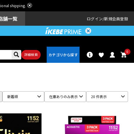
ational shipping.
店舗一覧
ログイン
新規会員登録
0
詳細検索
パーカッショ
ドラム
ン
新着順
在庫ありのみ表示
20 件表示
アンプ
エフェクター