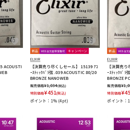
新品
キャンペーン
新品
WEB注文店頭受取可
WEB注
ELIXIR
ELIXIR
45 ACOUSTI
【決算売り尽くしセール】 15139 ｱｺ
【決算売り尽く
WEB
ｰｽﾃｨｯｸﾊﾞﾗ弦 .039 ACOUSTIC 80/20
ｰｽﾃｨｯｸﾊﾞﾗ弦
BRONZE NANOWEB
BRONZE P
¥
1,034
¥
1,
販売価格
販売価格
(税込)
¥
451
¥
4
特別価格
(税込)
特別価格
ポイント：1%
(4pt)
ポイント：