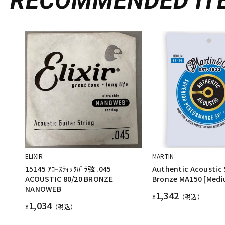
RECOMMENDED
IT
ELIXIR
MARTIN
15145 ｱｺｰｽﾃｨｯｸﾊﾞﾗ弦 .045
Authentic Acoustic 
ACOUSTIC 80/20 BRONZE
Bronze MA150 [Medi
NANOWEB
1,342
¥
（税込）
1,034
¥
（税込）