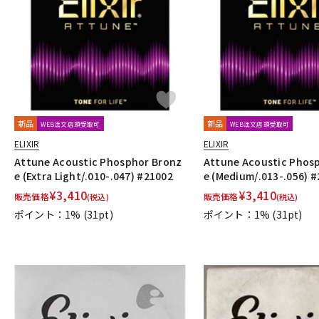
DJ機器
DTM
中古
ヴィンテー
新品
新品
WEB注文店頭受取可
WEB注文店頭受取可
ELIXIR
ELIXIR
Attune Acoustic Phosphor Bronz
Attune Acoustic Phos
e (Extra Light/.010-.047) #21002
e (Medium/.013-.056) 
¥
3,410
¥
3,410
販売価格
販売価格
(税込)
(税込)
ポイント：1%
(31pt)
ポイント：1%
(31pt)