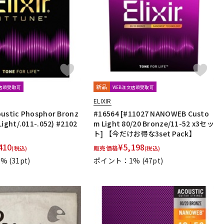
配信/ライブ
楽器アクセサ
機器
リ
新品
文店頭受取可
WEB注文店頭受取可
ELIXIR
ustic Phosphor Bronz
#16564 [#11027 NANOWEB Custo
Light/.011-.052) #2102
m Light 80/20 Bronze/11-52 x3セッ
ト] 【今だけお得な3set Pack】
410
¥
5,198
販売価格
(税込)
(税込)
1%
(31pt)
ポイント：1%
(47pt)