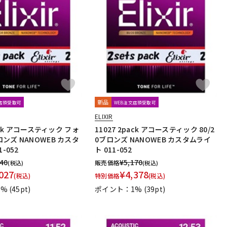
新品
文店頭受取可
WEB注文店頭受取可
ELIXIR
pack アコースティック フォ
11027 2pack アコースティック 80/2
ンズ NANOWEB カスタ
0ブロンズ NANOWEB カスタムライ
-052
ト 011-052
940
¥
5,170
販売価格
(税込)
(税込)
027
¥
4,378
(税込)
特別価格
(税込)
1%
(45pt)
ポイント：1%
(39pt)