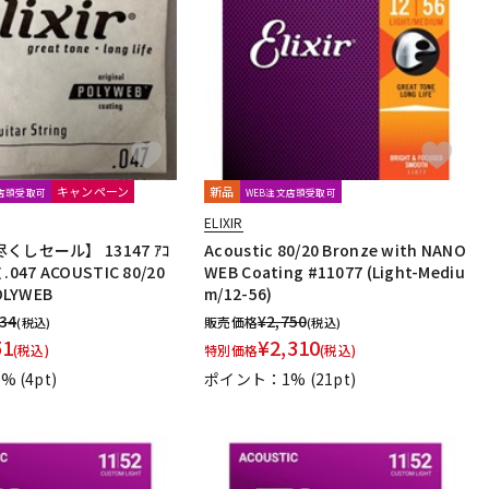
キャンペーン
新品
文店頭受取可
WEB注文店頭受取可
ELIXIR
しセール】 13147 ｱｺ
Acoustic 80/20 Bronze with NANO
 .047 ACOUSTIC 80/20
WEB Coating #11077 (Light-Mediu
OLYWEB
m/12-56)
034
¥
2,750
販売価格
(税込)
(税込)
51
¥
2,310
(税込)
特別価格
(税込)
1%
(4pt)
ポイント：1%
(21pt)