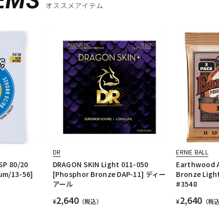
EMS
オススメアイテム
DR
ERNIE BALL
SP 80/20
DRAGON SKIN Light 011-050
Earthwood 
um/13-56]
[Phosphor Bronze DAP-11] ディー
Bronze Light
アール
#3548
2,640
2,640
¥
（税込）
¥
（税