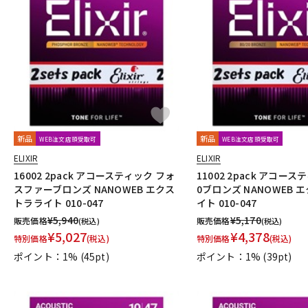
新品
新品
WEB注文店頭受取可
WEB注文店頭受取可
ELIXIR
ELIXIR
16002 2pack アコースティック フォ
11002 2pack アコーステ
スファーブロンズ NANOWEB エクス
0ブロンズ NANOWEB 
トラライト 010-047
イト 010-047
¥
5,940
¥
5,170
販売価格
販売価格
(税込)
(税込)
¥
5,027
¥
4,378
特別価格
(税込)
特別価格
(税込)
ポイント：1%
(45pt)
ポイント：1%
(39pt)