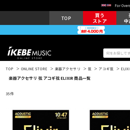
For Overs
買う
TOP
ストア
中
TOP
ONLINE STORE
楽器アクセサリ
弦
アコギ弦
ELIX
楽器アクセサリ 弦 アコギ弦 ELIXIR 商品一覧
アコギ/エレ
エレキギター
アコ
35
件
キーボード
電子ピアノ