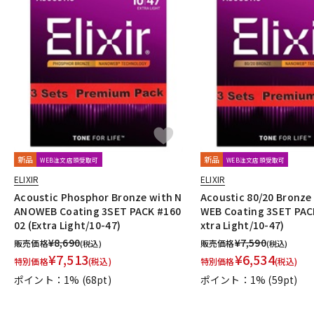
新品
新品
WEB注文店頭受取可
WEB注文店頭受取可
ELIXIR
ELIXIR
Acoustic Phosphor Bronze with N
Acoustic 80/20 Bronz
ANOWEB Coating 3SET PACK #160
WEB Coating 3SET PAC
02 (Extra Light/10-47)
xtra Light/10-47)
¥
8,690
¥
7,590
販売価格
販売価格
(税込)
(税込)
¥
7,513
¥
6,534
特別価格
(税込)
特別価格
(税込)
ポイント：1%
(68pt)
ポイント：1%
(59pt)