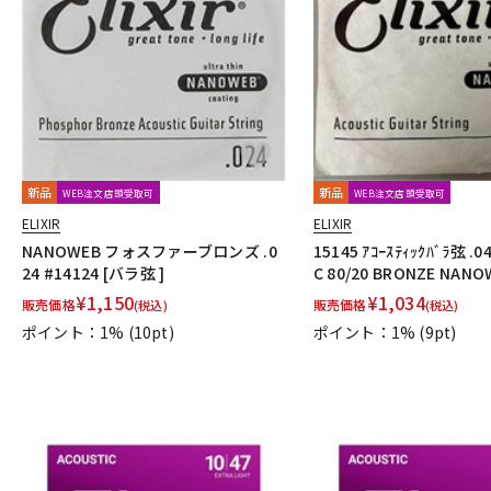
新品
新品
WEB注文店頭受取可
WEB注文店頭受取可
ELIXIR
ELIXIR
NANOWEB フォスファーブロンズ .0
15145 ｱｺｰｽﾃｨｯｸﾊﾞﾗ弦 .0
24 #14124 [バラ弦 ]
C 80/20 BRONZE NANO
¥
1,150
¥
1,034
販売価格
販売価格
(税込)
(税込)
ポイント：1%
(10pt)
ポイント：1%
(9pt)