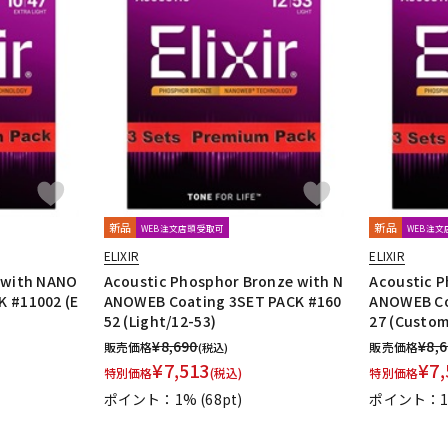
新品
新品
WEB注文店頭受取可
WEB注
ELIXIR
ELIXIR
e with NANO
Acoustic Phosphor Bronze with N
Acoustic P
K #11002 (E
ANOWEB Coating 3SET PACK #160
ANOWEB Co
52 (Light/12-53)
27 (Custom
¥
8,690
¥
8,
販売価格
販売価格
(税込)
¥
7,513
¥
7,
特別価格
(税込)
特別価格
ポイント：1%
(68pt)
ポイント：