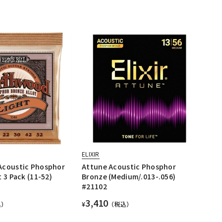
ELIXIR
Acoustic Phosphor
Attune Acoustic Phosphor
 3 Pack (11-52)
Bronze (Medium/.013-.056)
#21102
3,410
込）
¥
（税込）