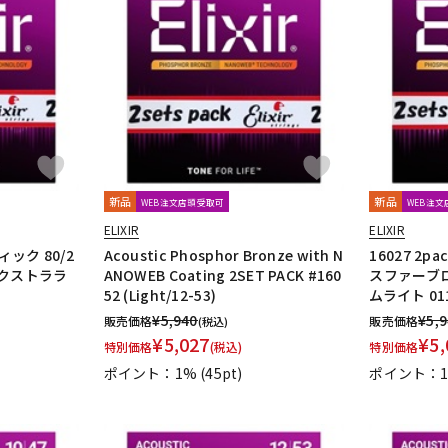
新品
新品
WEB注文店頭受取可
WEB注
ELIXIR
ELIXIR
ィック 80/2
Acoustic Phosphor Bronze with N
16027 2
エクストララ
ANOWEB Coating 2SET PACK #160
スファーブロ
52 (Light/12-53)
ムライト 011
¥
5,940
¥
5,
販売価格
販売価格
(税込)
¥
5,027
¥
5,
特別価格
(税込)
特別価格
ポイント：1%
(45pt)
ポイント：