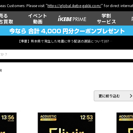
eas Customers: Please visit "
https://global.ikebe-gakki.com/
" for direct intern
売る
イベント
学割
古買取
動画
サービス
【重要】熊本県で発生した地震に伴う配送の遅延について(
07月29日
更新)
IR
ベース
ウクレレ
更に絞り込む
管楽器
その他楽器