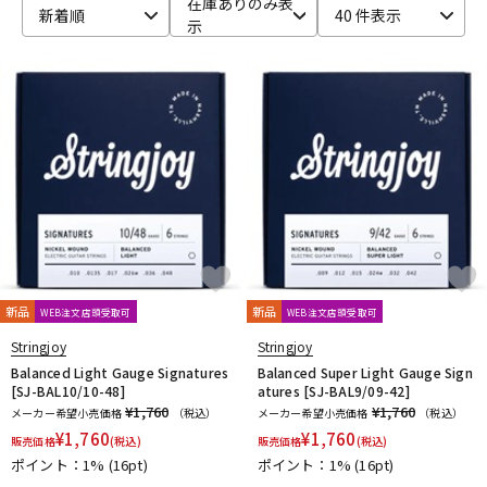
在庫ありのみ表
新着順
40 件表示
示
ベース
ウクレレ
ドラム
パーカッション
キーボード
電子ピアノ
管楽器
その他楽器
新品
新品
WEB注文店頭受取可
WEB注文店頭受取可
アンプ
エフェクター
Stringjoy
Stringjoy
Balanced Light Gauge Signatures
Balanced Super Light Gauge Sign
[SJ-BAL10/10-48]
atures [SJ-BAL9/09-42]
¥1,760
¥1,760
メーカー希望小売価格
（税込）
メーカー希望小売価格
（税込）
DJ機器
DTM
¥
1,760
¥
1,760
販売価格
(税込)
販売価格
(税込)
ポイント：1%
(16pt)
ポイント：1%
(16pt)