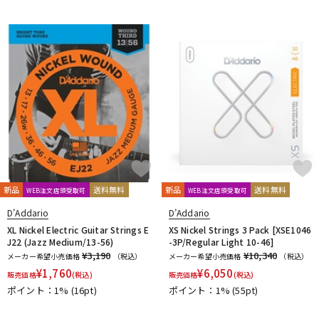
新品
送料無料
新品
送料無料
WEB注文店頭受取可
WEB注文店頭受取可
D’Addario
D’Addario
XL Nickel Electric Guitar Strings E
XS Nickel Strings 3 Pack [XSE1046
J22 (Jazz Medium/13-56)
-3P/Regular Light 10-46]
¥3,190
¥10,340
メーカー希望小売価格
（税込）
メーカー希望小売価格
（税込）
¥
1,760
¥
6,050
販売価格
(税込)
販売価格
(税込)
ポイント：1%
(16pt)
ポイント：1%
(55pt)