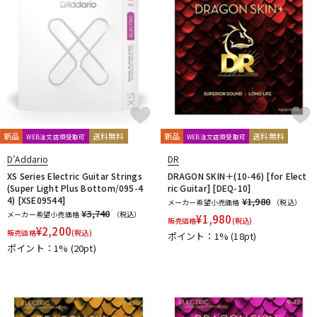
新品
送料無料
新品
送料無料
WEB注文店頭受取可
WEB注文店頭受取可
D’Addario
DR
XS Series Electric Guitar Strings
DRAGON SKIN＋(10-46) [for Elect
(Super Light Plus Bottom/095-4
ric Guitar] [DEQ-10]
4) [XSE09544]
¥1,980
メーカー希望小売価格
（税込）
¥3,740
メーカー希望小売価格
（税込）
¥
1,980
販売価格
(税込)
¥
2,200
販売価格
(税込)
ポイント：1%
(18pt)
ポイント：1%
(20pt)