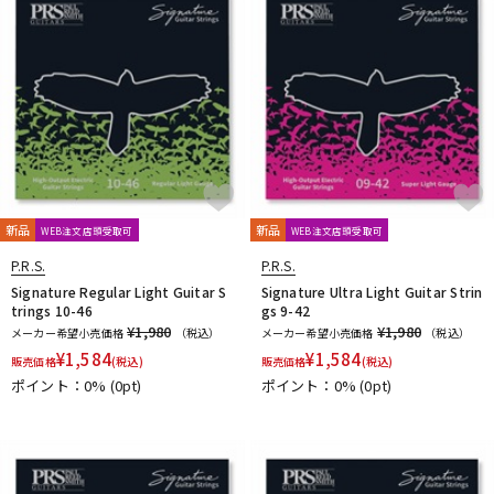
新品
新品
WEB注文店頭受取可
WEB注文店頭受取可
P.R.S.
P.R.S.
Signature Regular Light Guitar S
Signature Ultra Light Guitar Strin
trings 10-46
gs 9-42
¥1,980
¥1,980
メーカー希望小売価格
（税込）
メーカー希望小売価格
（税込）
¥
1,584
¥
1,584
販売価格
(税込)
販売価格
(税込)
ポイント：0%
(0pt)
ポイント：0%
(0pt)