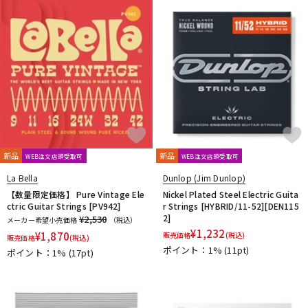
新品
新品
WEB注文店頭受取可
WEB注文店頭受取可
La Bella
Dunlop (Jim Dunlop)
【数量限定価格】 Pure Vintage Ele
Nickel Plated Steel Electric Guita
ctric Guitar Strings [PV942]
r Strings [HYBRID/11-52][DEN115
2]
¥2,530
メーカー希望小売価格
（税込）
¥
1,232
¥
1,870
販売価格
(税込)
販売価格
(税込)
ポイント：1%
(11pt)
ポイント：1%
(17pt)