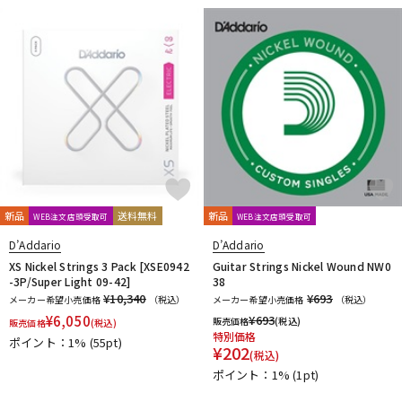
新品
送料無料
新品
WEB注文店頭受取可
WEB注文店頭受取可
D’Addario
D’Addario
XS Nickel Strings 3 Pack [XSE0942
Guitar Strings Nickel Wound NW0
-3P/Super Light 09-42]
38
¥10,340
¥693
メーカー希望小売価格
（税込）
メーカー希望小売価格
（税込）
¥
6,050
¥
693
販売価格
(税込)
販売価格
(税込)
特別価格
ポイント：1%
(55pt)
¥
202
(税込)
ポイント：1%
(1pt)