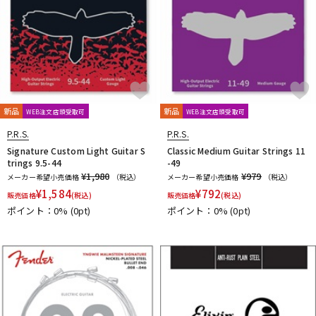
新品
新品
WEB注文店頭受取可
WEB注文店頭受取可
P.R.S.
P.R.S.
Signature Custom Light Guitar S
Classic Medium Guitar Strings 11
trings 9.5-44
-49
¥1,980
¥979
メーカー希望小売価格
（税込）
メーカー希望小売価格
（税込）
¥
1,584
¥
792
販売価格
(税込)
販売価格
(税込)
ポイント：0%
(0pt)
ポイント：0%
(0pt)