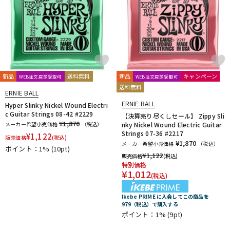
新品
送料無料
新品
キャンペーン
WEB注文店頭受取可
WEB注文店頭受取可
送料無料
ERNIE BALL
ERNIE BALL
Hyper Slinky Nickel Wound Electri
c Guitar Strings 08-42 #2229
【決算売り尽くしセール】 Zippy Sli
¥1,870
メーカー希望小売価格
（税込）
nky Nickel Wound Electric Guitar
Strings 07-36 #2217
¥
1,122
販売価格
(税込)
¥1,870
メーカー希望小売価格
（税込）
ポイント：1%
(10pt)
¥
1,122
販売価格
(税込)
特別価格
¥
1,012
(税込)
Ikebe PRIME に入会してこの商品を
979（税込）で購入する
ポイント：1%
(9pt)