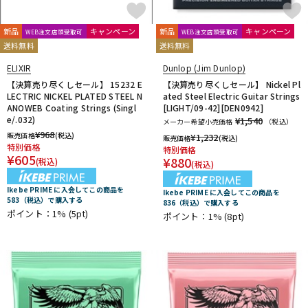
新品
キャンペーン
新品
キャンペーン
WEB注文店頭受取可
WEB注文店頭受取可
送料無料
送料無料
ELIXIR
Dunlop (Jim Dunlop)
【決算売り尽くしセール】 15232 E
【決算売り尽くしセール】 Nickel Pl
LECTRIC NICKEL PLATED STEEL N
ated Steel Electric Guitar Strings
ANOWEB Coating Strings (Singl
[LIGHT/09-42][DEN0942]
e/.032)
¥1,540
メーカー希望小売価格
（税込）
¥
968
販売価格
(税込)
¥
1,232
販売価格
(税込)
特別価格
特別価格
¥
605
¥
880
(税込)
(税込)
Ikebe PRIME に入会してこの商品を
Ikebe PRIME に入会してこの商品を
583（税込）で購入する
836（税込）で購入する
ポイント：1%
(5pt)
ポイント：1%
(8pt)