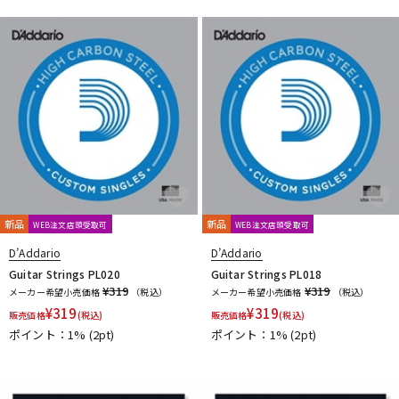
新品
新品
WEB注文店頭受取可
WEB注文店頭受取可
D’Addario
D’Addario
Guitar Strings PL020
Guitar Strings PL018
¥319
¥319
メーカー希望小売価格
（税込）
メーカー希望小売価格
（税込）
¥
319
¥
319
販売価格
(税込)
販売価格
(税込)
ポイント：1%
(2pt)
ポイント：1%
(2pt)