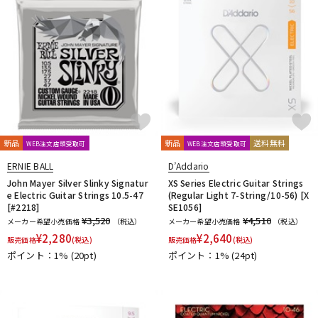
新品
新品
送料無料
WEB注文店頭受取可
WEB注文店頭受取可
ERNIE BALL
D’Addario
John Mayer Silver Slinky Signatur
XS Series Electric Guitar Strings
e Electric Guitar Strings 10.5-47
(Regular Light 7-String/10-56) [X
[#2218]
SE1056]
¥3,520
¥4,510
メーカー希望小売価格
（税込）
メーカー希望小売価格
（税込）
¥
2,280
¥
2,640
販売価格
(税込)
販売価格
(税込)
ポイント：1%
(20pt)
ポイント：1%
(24pt)