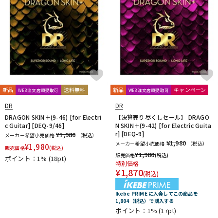
新品
送料無料
新品
キャンペーン
WEB注文店頭受取可
WEB注文店頭受取可
DR
DR
DRAGON SKIN＋(9-46) [for Electri
【決算売り尽くしセール】 DRAGO
c Guitar] [DEQ-9/46]
N SKIN＋(9-42) [for Electric Guita
r] [DEQ-9]
¥1,980
メーカー希望小売価格
（税込）
¥1,980
メーカー希望小売価格
（税込）
¥
1,980
販売価格
(税込)
¥
1,980
販売価格
(税込)
ポイント：1%
(18pt)
特別価格
¥
1,870
(税込)
Ikebe PRIME に入会してこの商品を
1,804（税込）で購入する
ポイント：1%
(17pt)