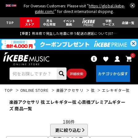
For Overseas Customers: Please visit "
https://global.ikebe-
gakki.com/
" for direct international shipping.
買う
売る
イベント
学割
TOP
店舗一覧
ストア
中古買取
動画
サービス
【重要】熊本県で発生した地震に伴う配送の遅延について(
07月29日
更新)
0
詳細検索
TOP
ONLINE STORE
楽器アクセサリ
弦
エレキギター弦
楽器アクセサリ 弦 エレキギター弦 心斎橋プレミアムギター
ズ 商品一覧
186
件
エレキギター
アコギ/エレアコ
更に絞り込む