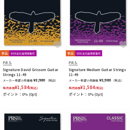
新品
新品
WEB注文店頭受取可
WEB注文店頭受取可
P.R.S.
P.R.S.
Signature David Grissom Guitar
Signature Medium Guitar Strings
Strings 11-49
11-49
¥1,980
¥1,980
メーカー希望小売価格
（税込）
メーカー希望小売価格
（税込）
¥
1,584
¥
1,584
販売価格
(税込)
販売価格
(税込)
ポイント：0%
(0pt)
ポイント：0%
(0pt)