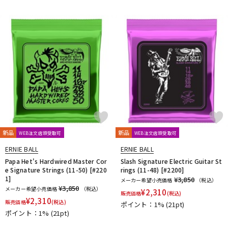
DTM オンライン納品
レコーディング機器
配信/ライブ機器
楽器アクセサリ
中古
ヴィンテージ
新品
新品
WEB注文店頭受取可
WEB注文店頭受取可
ERNIE BALL
ERNIE BALL
Papa Het's Hardwired Master Cor
Slash Signature Electric Guitar St
e Signature Strings (11-50) [#220
rings (11-48) [#2200]
1]
¥3,850
メーカー希望小売価格
（税込）
¥3,850
メーカー希望小売価格
（税込）
¥
2,310
販売価格
(税込)
¥
2,310
販売価格
(税込)
ポイント：1%
(21pt)
ポイント：1%
(21pt)