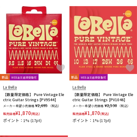
新品
新品
WEB注文店頭受取可
WEB注文店頭受取可
La Bella
La Bella
【数量限定価格】 Pure Vintage Ele
【数量限定価格】 Pure Vintage Ele
ctric Guitar Strings [PV9544]
ctric Guitar Strings [PV1046]
¥2,695
¥2,530
メーカー希望小売価格
（税込）
メーカー希望小売価格
（税込）
¥
1,870
¥
1,870
販売価格
(税込)
販売価格
(税込)
ポイント：1%
(17pt)
ポイント：1%
(17pt)