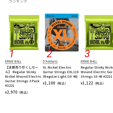
ランキング
ERNIE BALL
D’Addario
ERNIE BALL
【決算売り尽くしセー
XL Nickel Electric
Regular Slinky Nick
ル】 Regular Slinky
Guitar Strings EXL110
Wound Electric Gui
Nickel Wound Electric
(Regular Light/10-46)
Strings 10-46 #2221
Guitar Strings 3 Pack
1,100
1,122
¥
（税込）
¥
（税込）
#3221
2,970
¥
（税込）