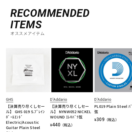
RECOMMENDED
ITEMS
オススメアイテム
GHS
D’Addario
D’Addario
【決算売り尽くしセー
【決算売り尽くしセー
PL019 Plain Steel ﾊ
ル】 GHS 019 S.ﾌﾟﾚｲﾝ
ル】 NYNW052 NICKEL
弦
ﾎﾞｰﾙｴﾝﾄﾞ
WOUND ｴﾚｷﾊﾞﾗ弦
309
¥
（税込）
Electric/Acoustic
440
¥
（税込）
Guitar Plain Steel