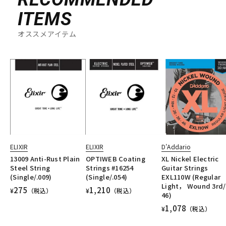
ITEMS
オススメアイテム
ELIXIR
ELIXIR
D’Addario
13009 Anti-Rust Plain
OPTIWEB Coating
XL Nickel Electric
Steel String
Strings #16254
Guitar Strings
(Single/.009)
(Single/.054)
EXL110W (Regular
Light， Wound 3rd/
275
1,210
¥
（税込）
¥
（税込）
46)
1,078
¥
（税込）