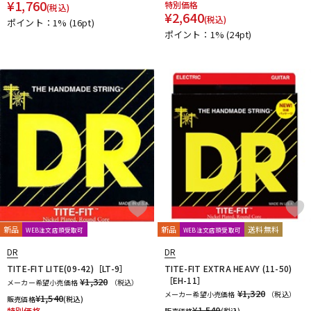
¥
1,760
特別価格
(税込)
¥
2,640
(税込)
ポイント：1%
(16pt)
ポイント：1%
(24pt)
新品
新品
送料無料
WEB注文店頭受取可
WEB注文店頭受取可
DR
DR
TITE-FIT LITE(09-42)［LT-9］
TITE-FIT EXTRA HEAVY (11-50)
［EH-11］
¥1,320
メーカー希望小売価格
（税込）
¥1,320
メーカー希望小売価格
（税込）
¥
1,540
販売価格
(税込)
¥
1,540
特別価格
販売価格
(税込)