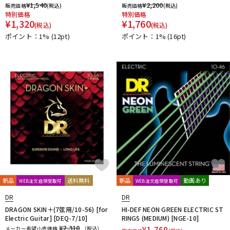
¥
1,540
¥
2,200
販売価格
(税込)
販売価格
(税込)
特別価格
特別価格
¥
1,320
¥
1,760
(税込)
(税込)
ポイント：1%
(12pt)
ポイント：1%
(16pt)
新品
送料無料
新品
動画あり
WEB注文店頭受取可
WEB注文店頭受取可
DR
DR
DRAGON SKIN＋(7弦用/10-56) [for
HI-DEF NEON GREEN ELECTRIC ST
Electric Guitar] [DEQ-7/10]
RINGS (MEDIUM) [NGE-10]
¥2,310
メーカー希望小売価格
（税込）
¥
1,760