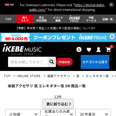
For Overseas Customers: Please visit "
https://global.ikebe-
gakki.com/
" for direct international shipping.
買う
売る
イベント
学割
TOP
店舗一覧
ストア
中古買取
動画
サービス
【重要】熊本県で発生した地震に伴う配送の遅延について(
07月29日
更新)
0
詳細検索
TOP
ONLINE STORE
楽器アクセサリ
弦
エレキギター弦
楽器アクセサリ 弦 エレキギター弦 DR 商品一覧
12
件
更に絞り込む
エレキギター
アコギ/エレアコ
在庫ありのみ表
人気順
20 件表示