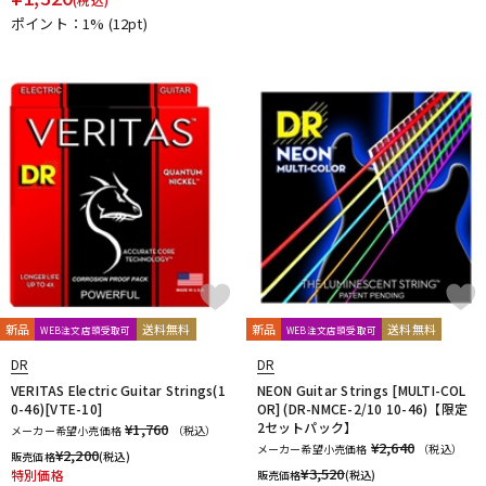
ポイント：1%
(12pt)
新品
送料無料
新品
送料無料
WEB注文店頭受取可
WEB注文店頭受取可
DR
DR
VERITAS Electric Guitar Strings(1
NEON Guitar Strings [MULTI-COL
0-46)[VTE-10]
OR] (DR-NMCE-2/10 10-46)【限定
2セットパック】
¥1,760
メーカー希望小売価格
（税込）
¥2,640
メーカー希望小売価格
（税込）
¥
2,200
販売価格
(税込)
¥
3,520
特別価格
販売価格
(税込)