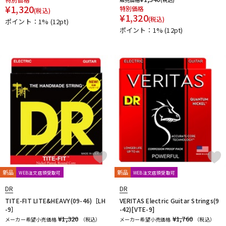
¥
1,320
特別価格
(税込)
¥
1,320
(税込)
ポイント：1%
(12pt)
ポイント：1%
(12pt)
新品
新品
WEB注文店頭受取可
WEB注文店頭受取可
DR
DR
TITE-FIT LITE&HEAVY(09-46)［LH
VERITAS Electric Guitar Strings(9
-9］
-42)[VTE-9]
¥1,320
¥1,760
メーカー希望小売価格
（税込）
メーカー希望小売価格
（税込）