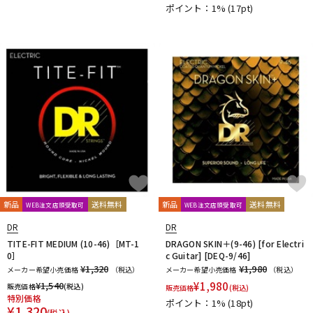
ポイント：1%
(17pt)
DTM オンライン納品
レコーディング機器
配信/ライブ機器
楽器アクセサリ
中古
ヴィンテージ
新品
送料無料
新品
送料無料
WEB注文店頭受取可
WEB注文店頭受取可
DR
DR
TITE-FIT MEDIUM (10-46)［MT-1
DRAGON SKIN＋(9-46) [for Electri
0］
c Guitar] [DEQ-9/46]
¥1,320
¥1,980
メーカー希望小売価格
（税込）
メーカー希望小売価格
（税込）
¥
1,540
¥
1,980
販売価格
(税込)
販売価格
(税込)
特別価格
ポイント：1%
(18pt)
¥
1,320
(税込)