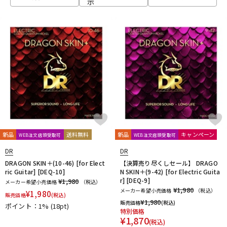
示
ベース
ウクレレ
ドラム
パーカッション
キーボード
電子ピアノ
管楽器
その他楽器
新品
送料無料
新品
キャンペーン
WEB注文店頭受取可
WEB注文店頭受取可
DR
DR
アンプ
エフェクター
DRAGON SKIN＋(10-46) [for Elect
【決算売り尽くしセール】 DRAGO
ric Guitar] [DEQ-10]
N SKIN＋(9-42) [for Electric Guita
r] [DEQ-9]
¥1,980
メーカー希望小売価格
（税込）
¥1,980
メーカー希望小売価格
（税込）
¥
1,980
販売価格
(税込)
DJ機器
DTM
¥
1,980
販売価格
(税込)
ポイント：1%
(18pt)
特別価格
¥
1,870
(税込)