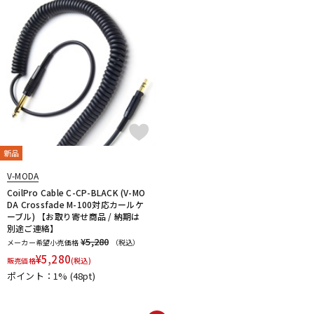
DTM オンライン納品
レコーディング機器
配信/ライブ機器
楽器アクセサリ
中古
ヴィンテージ
新品
V-MODA
CoilPro Cable C-CP-BLACK (V-MO
DA Crossfade M-100対応カールケ
ーブル) 【お取り寄せ商品 / 納期は
別途ご連絡】
¥5,280
メーカー希望小売価格
（税込）
¥
5,280
販売価格
(税込)
ポイント：1%
(48pt)