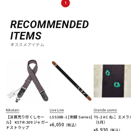
1
RECOMMENDED
ITEMS
オススメアイテム
Kikutani
Live Line
Grande uomo
【決算売り尽くしセー
LSS38B-1 [刺繍 Series]
TS-2 AC ねこ エメ
ル】 KSTR-309 ジャガー
（5月）
6,050
¥
（税込）
ドストラップ
6,930
¥
（税込）