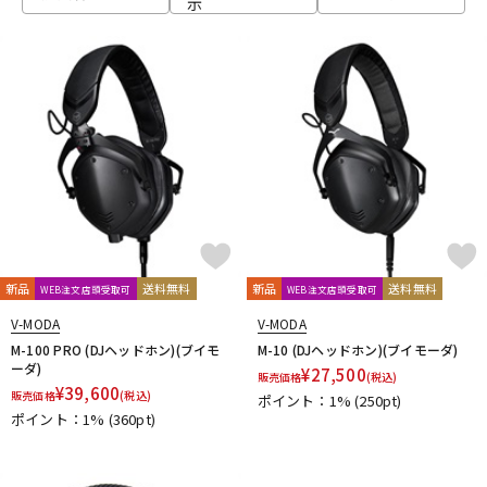
示
ベース
ウクレレ
ドラム
パーカッション
キーボード
電子ピアノ
管楽器
その他楽器
新品
送料無料
新品
送料無料
WEB注文店頭受取可
WEB注文店頭受取可
V-MODA
V-MODA
アンプ
エフェクター
M-100 PRO (DJヘッドホン)(ブイモ
M-10 (DJヘッドホン)(ブイモーダ)
ーダ)
¥
27,500
販売価格
(税込)
¥
39,600
販売価格
(税込)
ポイント：1%
(250pt)
ポイント：1%
(360pt)
DJ機器
DTM