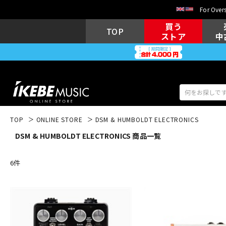
For Overs
買う
TOP
ストア
中
TOP
ONLINE STORE
DSM & HUMBOLDT ELECTRONICS
DSM & HUMBOLDT ELECTRONICS 商品一覧
アコギ/エレ
エレキギター
アコ
6
件
キーボード
電子ピアノ