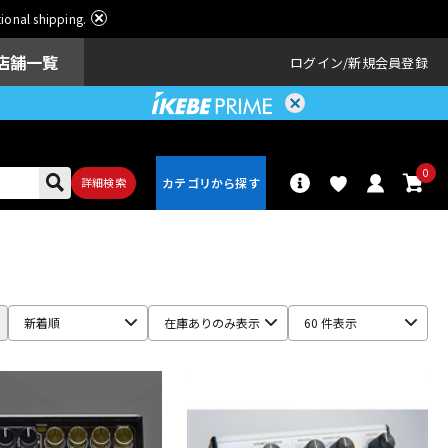
ational shipping.
店舗一覧
ログイン
新規会員登録
0
詳細検索
パーカッショ
ドラム
ン
新着順
在庫ありのみ表示
60 件表示
アンプ
エフェクター