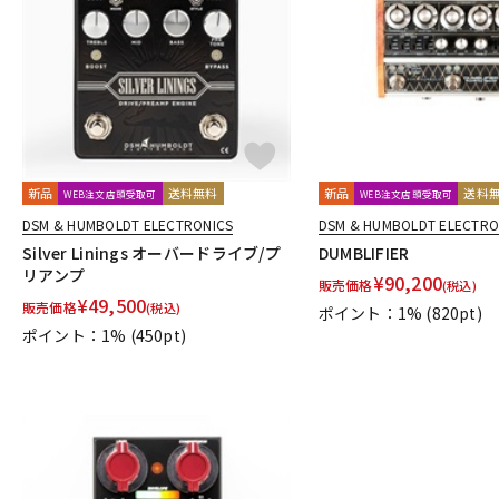
DJ機器
DTM
中古
ヴィンテー
新品
送料無料
新品
送料
WEB注文店頭受取可
WEB注文店頭受取可
DSM & HUMBOLDT ELECTRONICS
DSM & HUMBOLDT ELECTRO
Silver Linings オーバードライブ/プ
DUMBLIFIER
リアンプ
¥
90,200
販売価格
(税込)
¥
49,500
販売価格
(税込)
ポイント：1%
(820pt)
ポイント：1%
(450pt)