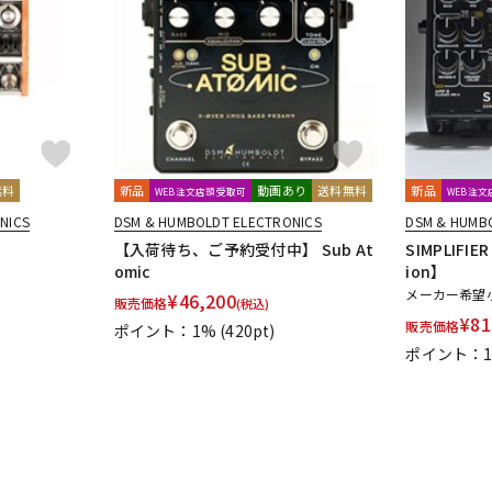
DTM オンラ
レコーディン
イン納品
グ機器
ジ
無料
新品
動画あり
送料無料
新品
WEB注文店頭受取可
WEB注
NICS
DSM & HUMBOLDT ELECTRONICS
DSM & HUMB
【入荷待ち、ご予約受付中】 Sub At
SIMPLIFIER
omic
ion】
メーカー希望
¥
46,200
販売価格
(税込)
¥
81
販売価格
ポイント：1%
(420pt)
ポイント：