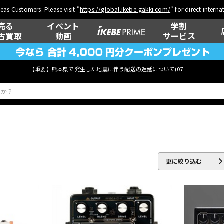
eas Customers: Please visit "
https://global.ikebe-gakki.com/
" for direct intern
売る
イベント
学割
古買取
動画
サービス
【重要】熊本県で発生した地震に伴う配送の遅延について(
07月29日
更新)
ベース
ウクレレ
更に絞り込む
管楽器
その他楽器