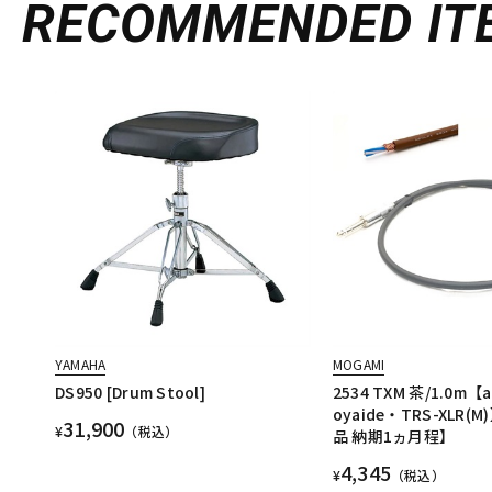
RECOMMENDED
IT
YAMAHA
MOGAMI
DS950 [Drum Stool]
2534 TXM 茶/1.0m【a
oyaide・TRS-XLR
31,900
¥
（税込）
品 納期1ヵ月程】
4,345
¥
（税込）