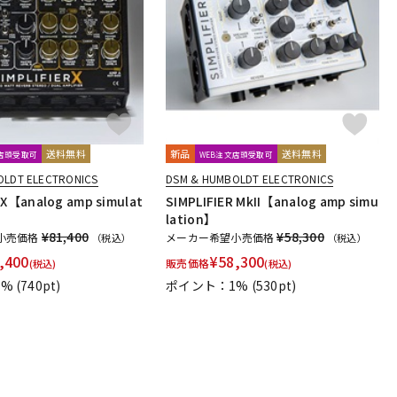
配信/ライブ
楽器アクセサ
機器
リ
送料無料
新品
送料無料
文店頭受取可
WEB注文店頭受取可
OLDT ELECTRONICS
DSM & HUMBOLDT ELECTRONICS
 X【analog amp simulat
SIMPLIFIER MkII【analog amp simu
lation】
¥81,400
¥58,300
小売価格
メーカー希望小売価格
（税込）
（税込）
,400
¥
58,300
販売価格
(税込)
(税込)
1%
(740pt)
ポイント：1%
(530pt)