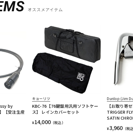
EMS
オススメアイテム
キョーリツ
Dunlop (Jim D
ssy by
KBC-76【76鍵盤用汎用ソフトケー
【お取り寄せ商
(M)】【受注生産
ス】 レインカバーセット
TRIGGER FLY
SATIN CHR
14,000
¥
（税込）
3,960
¥
（税