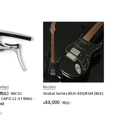
unlop)
Bacchus
品】66CSC
Global Series BSH-850/RSM (BLK)
 CAPO 12-STRING -
88,000
¥
（税込）
OME
込）