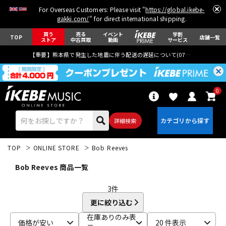
For Overseas Customers: Please visit "
https://global.ikebe-
gakki.com/
" for direct international shipping.
買う
売る
イベント
学割
TOP
店舗一覧
ストア
中古買取
動画
サービス
【重要】熊本県で発生した地震に伴う配送の遅延について(
07月29日
更新)
0
詳細検索
TOP
ONLINE STORE
Bob Reeves
Bob Reeves 商品一覧
3
件
更に絞り込む
エレキギター
アコギ/エレアコ
在庫ありのみ表
価格が安い
20 件表示