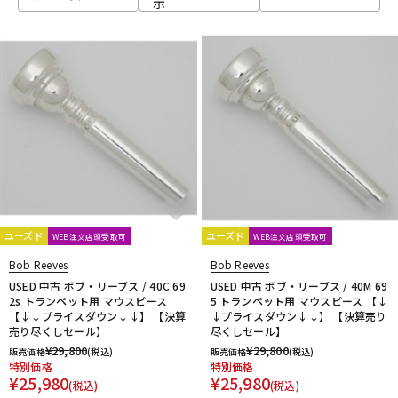
示
ベース
ウクレレ
ドラム
パーカッション
キーボード
電子ピアノ
管楽器
その他楽器
ユーズド
ユーズド
WEB注文店頭受取可
WEB注文店頭受取可
Bob Reeves
Bob Reeves
アンプ
エフェクター
USED 中古 ボブ・リーブス / 40C 69
USED 中古 ボブ・リーブス / 40M 69
2s トランペット用 マウスピース
5 トランペット用 マウスピース 【↓
【↓↓プライスダウン↓↓】 【決算
↓プライスダウン↓↓】 【決算売り
売り尽くしセール】
尽くしセール】
DJ機器
DTM
¥
29,800
¥
29,800
販売価格
(税込)
販売価格
(税込)
特別価格
特別価格
¥
25,980
¥
25,980
(税込)
(税込)