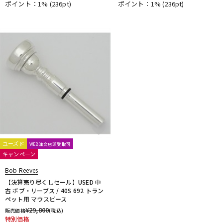
ポイント：1%
(236pt)
ポイント：1%
(236pt)
DTM オンライン納品
レコーディング機器
配信/ライブ機器
楽器アクセサリ
中古
ヴィンテージ
ユーズド
WEB注文店頭受取可
キャンペーン
Bob Reeves
【決算売り尽くしセール】USED 中
古 ボブ・リーブス / 40S 692 トラン
ペット用 マウスピース
¥
29,800
販売価格
(税込)
特別価格