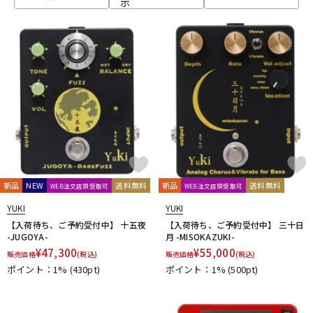
示
ベース
ウクレレ
ドラム
パーカッション
キーボード
電子ピアノ
管楽器
その他楽器
新品
NEW
送料無料
新品
送料無料
WEB注文店頭受取可
WEB注文店頭受取可
YUKI
YUKI
アンプ
エフェクター
【入荷待ち、ご予約受付中】 十五夜
【入荷待ち、ご予約受付中】 三十日
-JUGOYA-
月 -MISOKAZUKI-
¥
47,300
¥
55,000
販売価格
(税込)
販売価格
(税込)
ポイント：1%
(430pt)
ポイント：1%
(500pt)
DJ機器
DTM