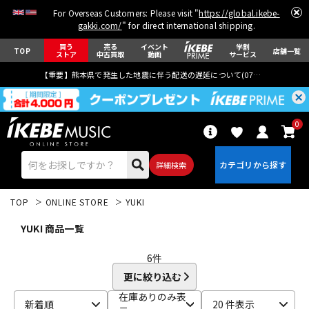
For Overseas Customers: Please visit "
https://global.ikebe-
gakki.com/
" for direct international shipping.
買う
売る
イベント
学割
TOP
店舗一覧
ストア
中古買取
動画
サービス
【重要】熊本県で発生した地震に伴う配送の遅延について(
07月29日
更新)
0
詳細検索
TOP
ONLINE STORE
YUKI
YUKI 商品一覧
6
件
更に絞り込む
エレキギター
アコギ/エレアコ
在庫ありのみ表
新着順
20 件表示