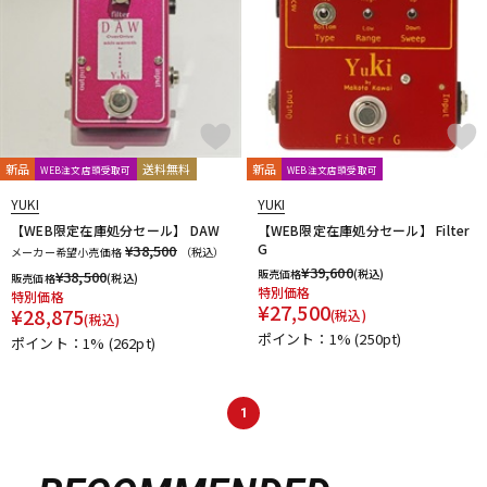
新品
送料無料
新品
WEB注文店頭受取可
WEB注文店頭受取可
YUKI
YUKI
【WEB限定在庫処分セール】 DAW
【WEB限定在庫処分セール】 Filter
G
¥38,500
メーカー希望小売価格
（税込）
¥
39,600
販売価格
(税込)
¥
38,500
販売価格
(税込)
特別価格
特別価格
¥
27,500
¥
28,875
(税込)
(税込)
ポイント：1%
(250pt)
ポイント：1%
(262pt)
1