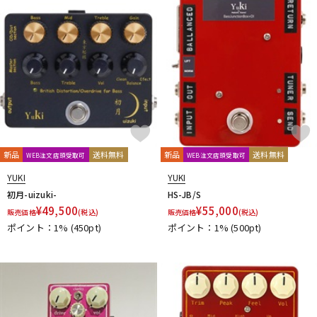
DTM オンライン納品
レコーディング機器
配信/ライブ機器
楽器アクセサリ
中古
ヴィンテージ
新品
送料無料
新品
送料無料
WEB注文店頭受取可
WEB注文店頭受取可
YUKI
YUKI
初月-uizuki-
HS-JB/S
¥
49,500
¥
55,000
販売価格
(税込)
販売価格
(税込)
ポイント：1%
(450pt)
ポイント：1%
(500pt)