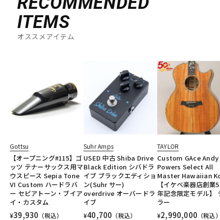
RECOMMENDED
ITEMS
オススメアイテム
Gottsu
Suhr Amps
TAYLOR
【オープニング#115】ゴ
USED 中古 Shiba Drive
Custom GAce Andy
ッツ テナーサックス用マ
Black Edition シバドラ
Powers Select All
ウスピース Sepia Tone
イブ ブラックエディショ
Master Hawaiian K
VI Custom ハードラバ
ン(Suhr サー)
【イケベ楽器店創業5
ー セピアトーン・ブイア
overdrive オーバードラ
年記念限定モデル】 
イ・カスタム
イブ
ラー
39,930
40,700
2,990,000
¥
（税込）
¥
（税込）
¥
（税込