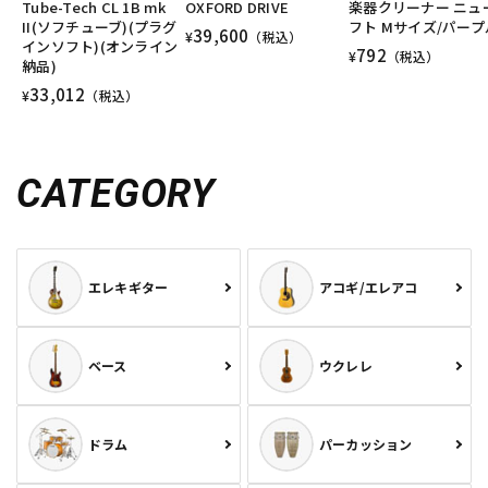
Tube-Tech CL 1B mk
OXFORD DRIVE
楽器クリーナー ニュ
DTM オンライン納品
レコーディング機器
II(ソフチューブ)(プラグ
フト Mサイズ/パープ
39,600
¥
（税込）
インソフト)(オンライン
792
¥
（税込）
納品)
33,012
配信/ライブ機器
楽器アクセサリ
¥
（税込）
中古
ヴィンテージ
CATEGORY
エレキギター
アコギ/エレアコ
ベース
ウクレレ
ドラム
パーカッション