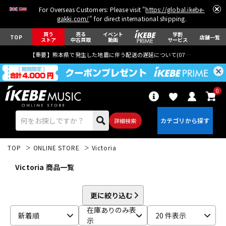
For Overseas Customers: Please visit "
https://global.ikebe-
gakki.com/
" for direct international shipping.
買う
売る
イベント
学割
TOP
店舗一覧
ストア
中古買取
動画
サービス
【重要】熊本県で発生した地震に伴う配送の遅延について(
07月29日
更新)
0
詳細検索
TOP
ONLINE STORE
Victoria
Victoria 商品一覧
更に絞り込む
エレキギター
アコギ/エレアコ
在庫ありのみ表
新着順
20 件表示
示