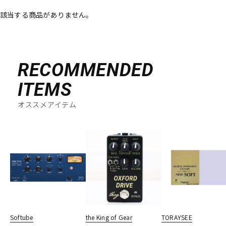
該当する商品がありません。
ベース
ウクレレ
ドラム
パーカッション
RECOMMENDED
ITEMS
キーボード
電子ピアノ
オススメアイテム
管楽器
その他楽器
アンプ
エフェクター
DJ機器
DTM
Softube
the King of Gear
TORAYSEE