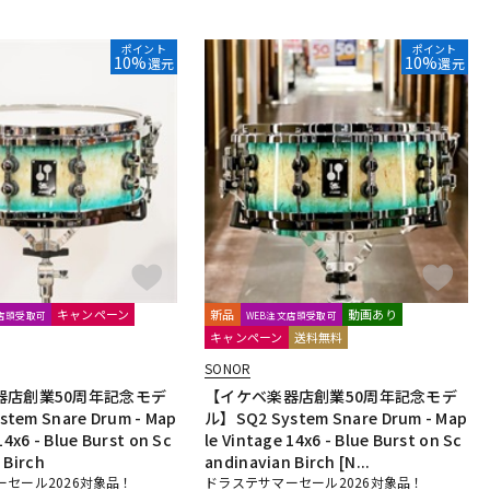
ポイント
ポイント
10%
10%
還元
還元
キャンペーン
新品
動画あり
文店頭受取可
WEB注文店頭受取可
キャンペーン
送料無料
SONOR
器店創業50周年記念モデ
【イケベ楽器店創業50周年記念モデ
tem Snare Drum - Map
ル】SQ2 System Snare Drum - Map
14x6 - Blue Burst on Sc
le Vintage 14x6 - Blue Burst on Sc
 Birch
andinavian Birch [N...
セール2026対象品！
ドラステサマーセール2026対象品！