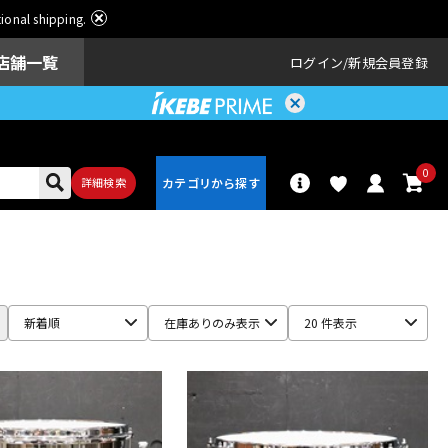
ational shipping.
店舗一覧
ログイン
新規会員登録
0
詳細検索
パーカッショ
ドラム
ン
新着順
在庫ありのみ表示
20 件表示
アンプ
エフェクター