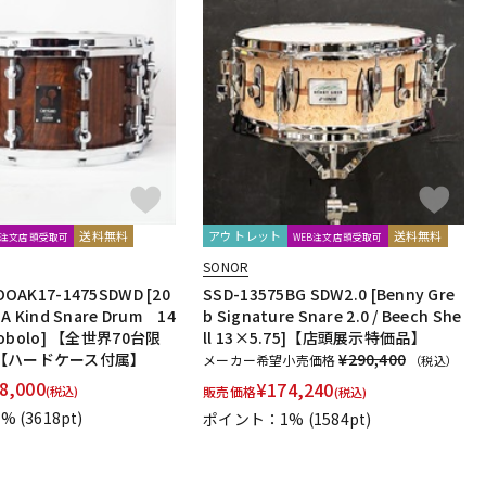
送料無料
アウトレット
送料無料
B注文店頭受取可
WEB注文店頭受取可
SONOR
OAK17-1475SDWD [20
SSD-13575BG SDW2.0 [Benny Gre
 A Kind Snare Drum 14
b Signature Snare 2.0 / Beech She
ocobolo] 【全世界70台限
ll 13×5.75]【店頭展示特価品】
【ハードケース付属】
¥290,400
メーカー希望小売価格
（税込）
8,000
¥
174,240
(税込)
販売価格
(税込)
1%
(3618pt)
ポイント：1%
(1584pt)