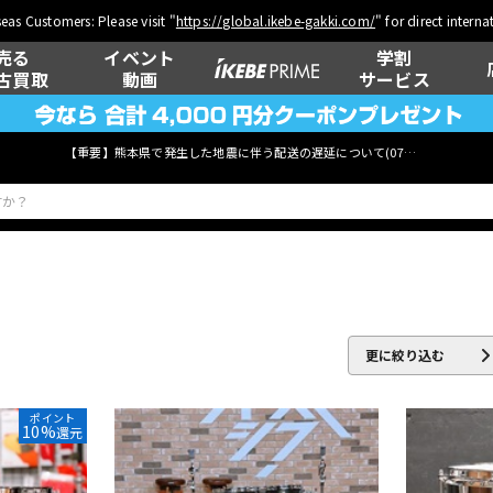
eas Customers: Please visit "
https://global.ikebe-gakki.com/
" for direct intern
売る
イベント
学割
古買取
動画
サービス
【重要】熊本県で発生した地震に伴う配送の遅延について(
07月29日
更新)
ベース
ウクレレ
更に絞り込む
管楽器
その他楽器
ポイント
10%
還元