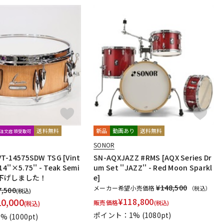
送料無料
新品
動画あり
送料無料
B注文店頭受取可
SONOR
T-14575SDW TSG [Vint
SN-AQXJAZZ #RMS [AQX Series Dr
14''×5.75'' - Teak Semi
um Set ''JAZZ'' - Red Moon Sparkl
※値下げしました！
e]
¥148,500
メーカー希望小売価格
（税込）
7,500
(税込)
10,000
¥
118,800
販売価格
(税込)
(税込)
ポイント：1%
(1080pt)
1%
(1000pt)