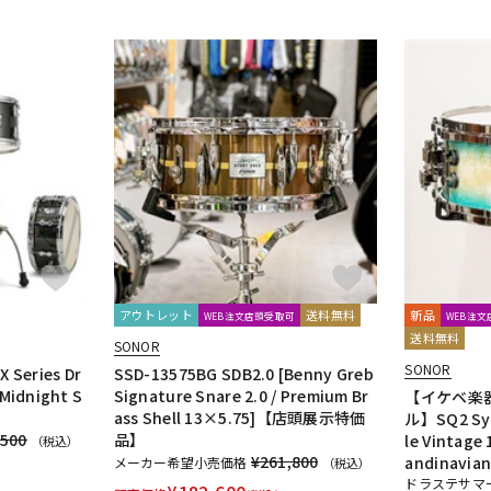
アウトレット
送料無料
新品
WEB注文店頭受取可
WEB注
送料無料
SONOR
SONOR
 Series Dr
SSD-13575BG SDB2.0 [Benny Greb
 Midnight S
Signature Snare 2.0 / Premium Br
【イケベ楽
ass Shell 13×5.75]【店頭展示特価
ル】SQ2 Sys
,500
品】
le Vintage 
（税込）
¥261,800
andinavian
メーカー希望小売価格
（税込）
ドラステサマー