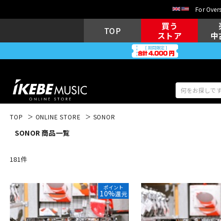
For Overs
買う
TOP
ストア
中
TOP
ONLINE STORE
SONOR
SONOR 商品一覧
アコギ/エレ
エレキギター
アコ
181
件
キーボード
電子ピアノ
ポイント
10%
還元