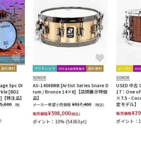
送料無料
アウトレット
送料無料
ユーズド
WEB注文店頭受取可
WE
SONOR
SONOR
age 5pc Dr
AS-1406BRB [Artist Series Snare D
USED 中古 O
rkle [BD2
rum / Bronze 14×6]【店頭展示特価
17：One of
16]【特注品】
品】
×7.5 - C
5,000
¥917,400
定モデル】
メーカー希望小売価格
（税
（税込）
¥
39
¥
598,000
販売価格
販売価格
(税込)
)
ポイント：
ポイント：10%
(54363pt)
)