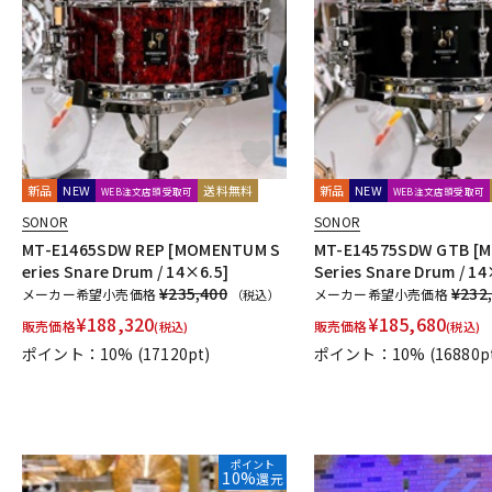
DJ機器
DTM
中古
ヴィンテー
新品
NEW
送料無料
新品
NEW
WEB注文店頭受取可
WEB注文店頭受取可
SONOR
SONOR
MT-E1465SDW REP [MOMENTUM S
MT-E14575SDW GTB [
eries Snare Drum / 14×6.5]
Series Snare Drum / 14
¥235,400
¥232
メーカー希望小売価格
メーカー希望小売価格
（税込）
¥
188,320
¥
185,680
販売価格
販売価格
(税込)
(税込)
ポイント：10%
(17120pt)
ポイント：10%
(16880p
ポイント
10%
還元