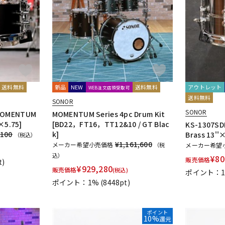
DTM オンラ
レコーディン
イン納品
グ機器
ジ
送料無料
新品
NEW
送料無料
アウトレット
WEB注文店頭受取可
送料無料
SONOR
SONOR
MOMENTUM
MOMENTUM Series 4pc Drum Kit
×5.75]
[BD22，FT16，TT12&10 / GT Blac
KS-1307SD
,100
k]
Brass 13
（税込）
¥1,161,600
メーカー希望小売価格
（税
メーカー希望
込）
¥
80
販売価格
t)
¥
929,280
販売価格
(税込)
ポイント：
ポイント：1%
(8448pt)
ポイント
10%
還元