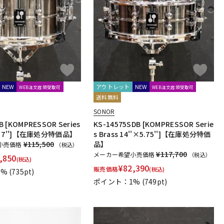
配信/ライブ
楽器アクセサ
機器
リ
NEW
アウトレット
NEW
WEB注文店頭受取可
WEB注文店頭受取可
送料無料
SONOR
B [KOMPRESSOR Series
KS-14575SDB [KOMPRESSOR Serie
''×7'']【在庫処分特価品】
s Brass 14''×5.75'']【在庫処分特価
¥115,500
品】
小売価格
（税込）
¥117,700
メーカー希望小売価格
（税込）
,850
(税込)
¥
82,390
販売価格
(税込)
1%
(735pt)
ポイント：1%
(749pt)