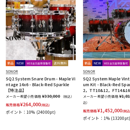
新品
NEW
送料無料
新品
NEW
WEB注文店頭受取可
WEB注文店頭受取可
SONOR
SONOR
SQ2 System Snare Drum - Maple Vi
SQ2 System Maple Vint
ntage 14x6 - Black-Red Sparkle
um Kit - Black-Red Spa
【特注品】
2，TT10&12，FT14&
¥330,000
¥1,81
メーカー希望小売価格
メーカー希望小売価格
（税込）
込）
¥
264,000
販売価格
(税込)
¥
1,452,000
販売価格
(税込
ポイント：10%
(24000pt)
ポイント：1%
(13200pt