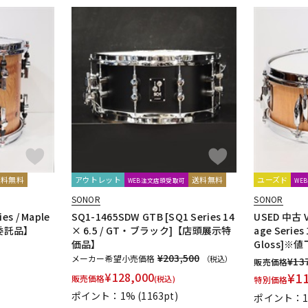
送料無料
アウトレット
送料無料
ユーズド
WEB注文店頭受取可
WE
SONOR
SONOR
es / Maple
SQ1-1465SDW GTB [SQ1 Series 14
USED 中古 V
m【委託品】
× 6.5 / GT・ブラック]【店頭展示特
age Series 
価品】
Gloss]
¥203,500
メーカー希望小売価格
（税込）
¥
13
販売価格
¥
128,000
¥
1
販売価格
(税込)
特別価格
ポイント：1%
(1163pt)
ポイント：