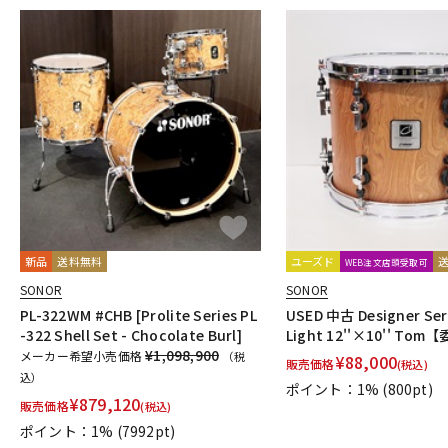
新品
送料無料
ユーズド
WEB注文店頭受取可
SONOR
SONOR
PL-322WM #CHB [Prolite Series PL
USED 中古 Designer Seri
-322 Shell Set - Chocolate Burl]
Light 12''×10'' To
¥1,098,900
メーカー希望小売価格
（税
¥
88,000
販売価格
(税込)
込）
ポイント：1%
(800pt)
¥
879,120
販売価格
(税込)
ポイント：1%
(7992pt)