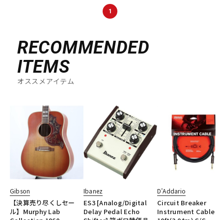
1
RECOMMENDED
ITEMS
オススメアイテム
Gibson
Ibanez
D’Addario
【決算売り尽くしセー
ES3 [Analog/Digital
Circuit Breaker
ル】Murphy Lab
Delay Pedal Echo
Instrument Cable