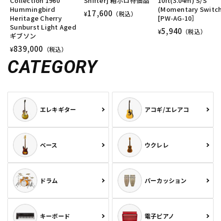
Collection 1960
Shifter] 箱ボロ特価品
10ft(3.04m) S/S
Hummingbird
(Momentary Switc
17,600
¥
（税込）
Heritage Cherry
[PW-AG-10］
Sunburst Light Aged
5,940
¥
（税込）
ギブソン
839,000
¥
（税込）
CATEGORY
エレキギター
アコギ/エレアコ
ベース
ウクレレ
ドラム
パーカッション
キーボード
電子ピアノ