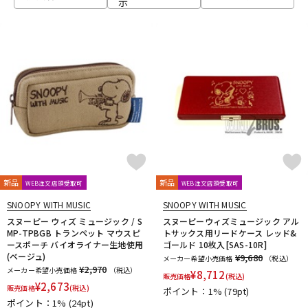
示
ベース
ウクレレ
ドラム
パーカッション
キーボード
電子ピアノ
管楽器
その他楽器
新品
新品
WEB注文店頭受取可
WEB注文店頭受取可
SNOOPY WITH MUSIC
SNOOPY WITH MUSIC
アンプ
エフェクター
スヌーピー ウィズ ミュージック / S
スヌーピーウィズミュージック アル
MP-TPBGB トランペット マウスピ
トサックス用リードケース レッド&
ースポーチ バイオライナー生地使用
ゴールド 10枚入[SAS-10R]
(ベージュ)
¥9,680
メーカー希望小売価格
（税込）
DJ機器
DTM
¥2,970
メーカー希望小売価格
（税込）
¥
8,712
販売価格
(税込)
¥
2,673
販売価格
(税込)
ポイント：1%
(79pt)
ポイント：1%
(24pt)