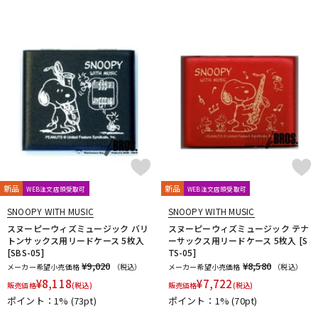
新品
新品
WEB注文店頭受取可
WEB注文店頭受取可
SNOOPY WITH MUSIC
SNOOPY WITH MUSIC
スヌーピーウィズミュージック バリ
スヌーピーウィズミュージック テナ
トンサックス用リードケース 5枚入
ーサックス用リードケース 5枚入 [S
[SBS-05]
TS-05]
¥9,020
¥8,580
メーカー希望小売価格
（税込）
メーカー希望小売価格
（税込）
¥
8,118
¥
7,722
販売価格
(税込)
販売価格
(税込)
ポイント：1%
(73pt)
ポイント：1%
(70pt)