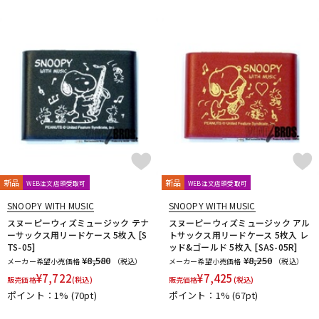
新品
新品
WEB注文店頭受取可
WEB注文店頭受取可
SNOOPY WITH MUSIC
SNOOPY WITH MUSIC
スヌーピーウィズミュージック テナ
スヌーピーウィズミュージック アル
ーサックス用リードケース 5枚入 [S
トサックス用リードケース 5枚入 レ
TS-05]
ッド&ゴールド 5枚入 [SAS-05R]
¥8,580
¥8,250
メーカー希望小売価格
（税込）
メーカー希望小売価格
（税込）
¥
7,722
¥
7,425
販売価格
(税込)
販売価格
(税込)
ポイント：1%
(70pt)
ポイント：1%
(67pt)