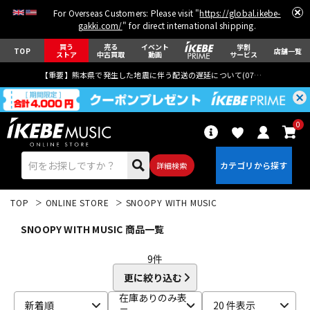
For Overseas Customers: Please visit "
https://global.ikebe-
gakki.com/
" for direct international shipping.
買う
売る
イベント
学割
TOP
店舗一覧
ストア
中古買取
動画
サービス
【重要】熊本県で発生した地震に伴う配送の遅延について(
07月29日
更新)
0
詳細検索
TOP
ONLINE STORE
SNOOPY WITH MUSIC
SNOOPY WITH MUSIC 商品一覧
9
件
更に絞り込む
エレキギター
アコギ/エレアコ
在庫ありのみ表
新着順
20 件表示