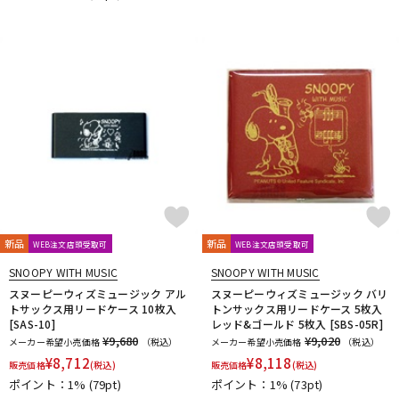
DTM オンライン納品
レコーディング機器
配信/ライブ機器
楽器アクセサリ
中古
ヴィンテージ
新品
新品
WEB注文店頭受取可
WEB注文店頭受取可
SNOOPY WITH MUSIC
SNOOPY WITH MUSIC
スヌーピーウィズミュージック アル
スヌーピーウィズミュージック バリ
トサックス用リードケース 10枚入
トンサックス用リードケース 5枚入
[SAS-10]
レッド&ゴールド 5枚入 [SBS-05R]
¥9,680
¥9,020
メーカー希望小売価格
（税込）
メーカー希望小売価格
（税込）
¥
8,712
¥
8,118
販売価格
(税込)
販売価格
(税込)
ポイント：1%
(79pt)
ポイント：1%
(73pt)