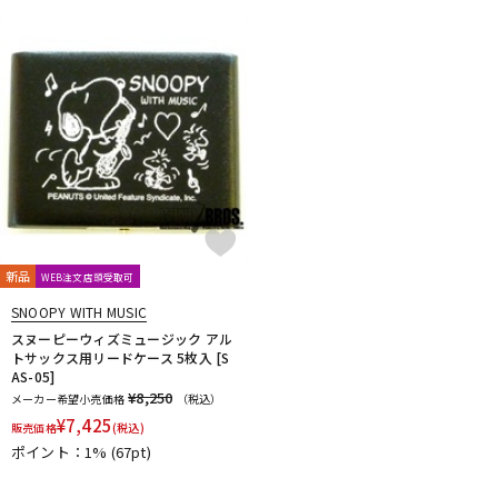
新品
WEB注文店頭受取可
SNOOPY WITH MUSIC
スヌーピーウィズミュージック アル
トサックス用リードケース 5枚入 [S
AS-05]
¥8,250
メーカー希望小売価格
（税込）
¥
7,425
販売価格
(税込)
ポイント：1%
(67pt)