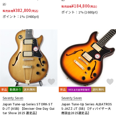
込）
¥
184,800
販売価格
(税込)
¥
382,800
販売価格
(税込)
ポイント：1%
(1680pt)
ポイント：1%
(3480pt)
新品
動画あり
送料無料
新品
送料無料
WEB注文店頭受取可
Seventy Seven
Seventy Seven
Japan Tune-up Series STORK-ST
Japan Tune-Up Series ALBATROS
D-JT (ASB) 【Deviser One Day Gui
S-JAZZ-JT (SB) 【ディバイザー大
tar Show 2025 選定品】
商談会2025選定品】