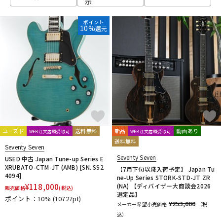
示
ベース
ウクレレ
ポイント
10%
還元
ドラム
パーカッション
キーボード
電子ピアノ
管楽器
その他楽器
ユーズド
送料無料
新品
動画あり
WEB注文店頭受取可
WEB注文店頭受取可
送料無料
Seventy Seven
アンプ
エフェクター
Seventy Seven
USED 中古 Japan Tune-up Series E
XRUBATO-CTM-JT (AMB) [SN. SS2
【7月下旬以降入荷予定】 Japan Tu
4094]
ne-Up Series STORK-STD-JT ZR
¥
118,000
(NA) 【ディバイザー大商談会2026
販売価格
(税込)
DJ機器
DTM
選定品】
ポイント：10%
(10727pt)
¥253,000
メーカー希望小売価格
（税
込）