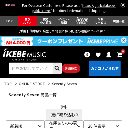
For Overseas Customers: Please visit "
https://global.ikebe-
gakki.com/
" for direct international shipping.
買う
売る
イベント
学割
TOP
店舗一覧
ストア
中古買取
動画
サービス
【重要】熊本県で発生した地震に伴う配送の遅延について(
07月29日
更新)
0
詳細検索
TOP
ONLINE STORE
Seventy Seven
Seventy Seven 商品一覧
9
件
更に絞り込む
エレキギター
アコギ/エレアコ
在庫ありのみ表
新着順
20 件表示