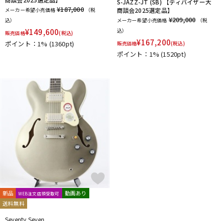
S-JAZZ-JT (SB) 【ディバイザー大
¥187,000
メーカー希望小売価格
（税
商談会2025選定品】
¥209,000
込）
メーカー希望小売価格
（税
¥
149,600
込）
販売価格
(税込)
¥
167,200
ポイント：1%
(1360pt)
販売価格
(税込)
ポイント：1%
(1520pt)
新品
動画あり
WEB注文店頭受取可
送料無料
Seventy Seven