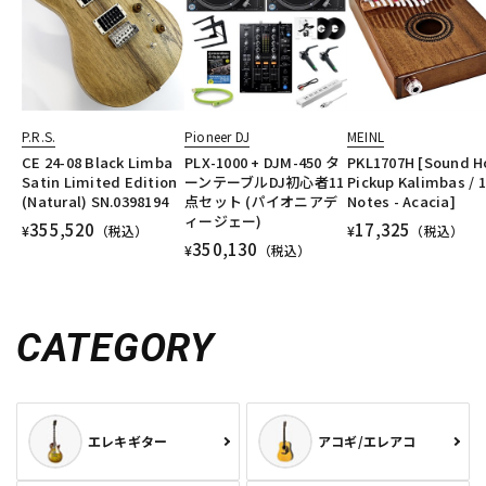
P.R.S.
Pioneer DJ
MEINL
CE 24-08 Black Limba
PLX-1000 + DJM-450 タ
PKL1707H [Sound H
Satin Limited Edition
ーンテーブルDJ初心者11
Pickup Kalimbas / 
(Natural) SN.0398194
点セット (パイオニアデ
Notes - Acacia]
ィージェー)
355,520
17,325
¥
（税込）
¥
（税込）
350,130
¥
（税込）
CATEGORY
エレキギター
アコギ/エレアコ