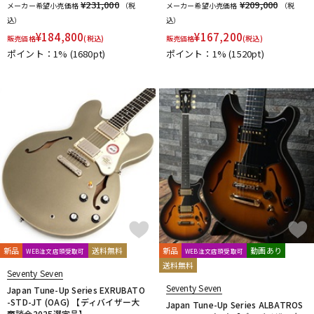
¥231,000
¥209,000
メーカー希望小売価格
（税
メーカー希望小売価格
（税
込）
込）
¥
184,800
¥
167,200
販売価格
(税込)
販売価格
(税込)
ポイント：1%
(1680pt)
ポイント：1%
(1520pt)
新品
送料無料
新品
動画あり
WEB注文店頭受取可
WEB注文店頭受取可
送料無料
Seventy Seven
Seventy Seven
Japan Tune-Up Series EXRUBATO
-STD-JT (OAG) 【ディバイザー大
Japan Tune-Up Series ALBATROS
商談会2025選定品】