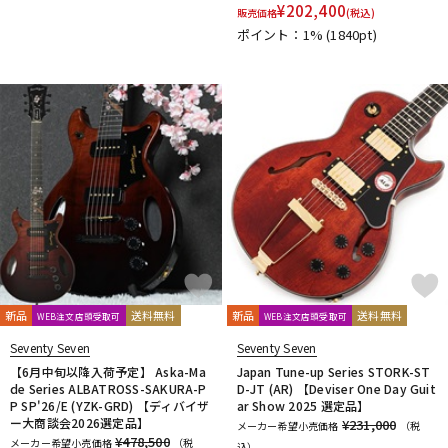
¥
202,400
販売価格
(税込)
DTM オンライン納品
レコーディング機器
ポイント：1%
(1840pt)
配信/ライブ機器
楽器アクセサリ
中古
ヴィンテージ
新品
送料無料
新品
送料無料
WEB注文店頭受取可
WEB注文店頭受取可
Seventy Seven
Seventy Seven
【6月中旬以降入荷予定】 Aska-Ma
Japan Tune-up Series STORK-ST
de Series ALBATROSS-SAKURA-P
D-JT (AR) 【Deviser One Day Guit
P SP'26/E (YZK-GRD) 【ディバイザ
ar Show 2025 選定品】
ー大商談会2026選定品】
¥231,000
メーカー希望小売価格
（税
¥478,500
メーカー希望小売価格
（税
込）