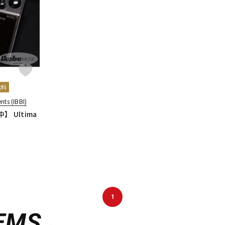
DTM オンラ
レコーディン
イン納品
グ機器
ジ
無料
ts (IBBI)
 Ultima
1
EMS