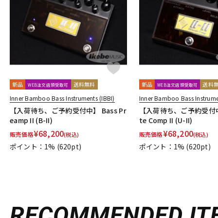
DJ機器
DTM
中古
ヴィンテー
新品
送料無料
新品
送料
WEB注文店頭受取可
WEB注文店頭受取可
Inner Bamboo Bass Instruments (IBBI)
Inner Bamboo Bass Instrumen
【入荷待ち、ご予約受付中】 Bass Pr
【入荷待ち、ご予約受付中】
eamp II (B-II)
te Comp II (U-II)
¥
68,200
¥
68,200
販売価格
販売価格
(税込)
(税込)
ポイント：1%
(620pt)
ポイント：1%
(620pt)
RECOMMENDED
IT