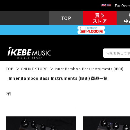
For Overs
買う
TOP
ストア
中
TOP
ONLINE STORE
Inner Bamboo Bass Instruments (IBBI)
Inner Bamboo Bass Instruments (IBBI) 商品一覧
アコギ/エレ
エレキギター
アコ
2
件
キーボード
電子ピアノ