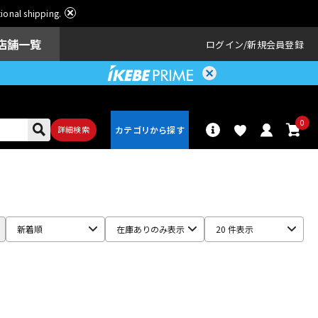
ational shipping.
店舗一覧
ログイン
新規会員登録
0
詳細検索
パーカッショ
ドラム
ン
新着順
在庫ありのみ表示
20 件表示
アンプ
エフェクター