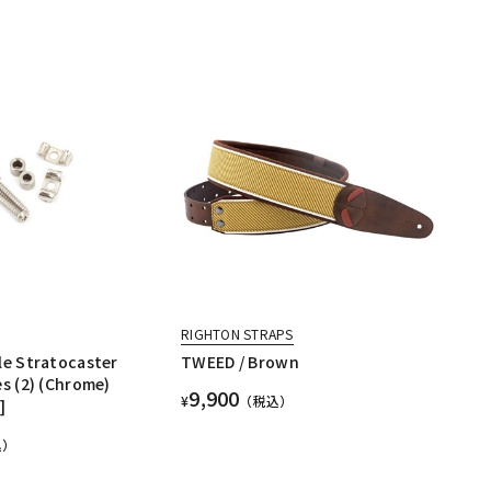
RIGHTON STRAPS
le Stratocaster
TWEED / Brown
s (2) (Chrome)
9,900
¥
（税込）
]
込）