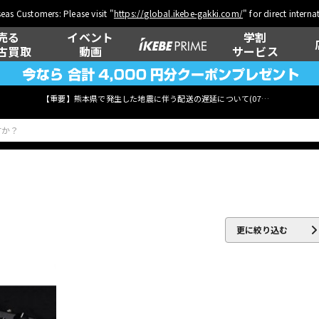
eas Customers: Please visit "
https://global.ikebe-gakki.com/
" for direct intern
売る
イベント
学割
古買取
動画
サービス
【重要】熊本県で発生した地震に伴う配送の遅延について(
07月29日
更新)
ベース
ウクレレ
更に絞り込む
管楽器
その他楽器