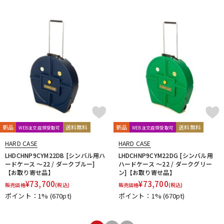
新品
送料無料
新品
送料無料
WEB注文店頭受取可
WEB注文店頭受取可
HARD CASE
HARD CASE
LHDCHNP9CYM22DB [シンバル用ハ
LHDCHNP9CYM22DG [シンバル用
ードケース ～22 / ダークブルー]
ハードケース ～22 / ダークグリー
【お取り寄せ品】
ン]【お取り寄せ品】
¥
73,700
¥
73,700
販売価格
(税込)
販売価格
(税込)
ポイント：1%
(670pt)
ポイント：1%
(670pt)