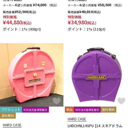
¥74,800
¥58,300
メーカー希望小売価格
（税込）
メーカー希望小売価格
（税込）
¥
52,360
¥
40,810
販売価格
(税込)
販売価格
(税込)
特別価格
特別価格
¥
44,880
¥
34,980
(税込)
(税込)
ポイント：1%
(408pt)
ポイント：1%
(318pt)
アウトレット
新品
送料無料
WEB注文店頭受取可
WEB注文店頭受取可
送料無料
HARD CASE
HARD CASE
LHDCHNL14SPU [14 スネアドラム