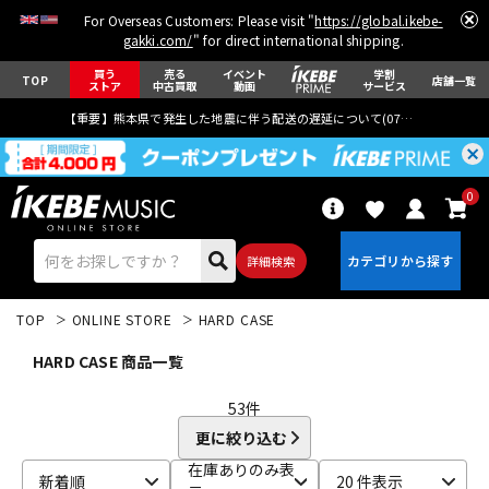
For Overseas Customers: Please visit "
https://global.ikebe-
gakki.com/
" for direct international shipping.
買う
売る
イベント
学割
TOP
店舗一覧
ストア
中古買取
動画
サービス
【重要】熊本県で発生した地震に伴う配送の遅延について(
07月29日
更新)
0
詳細検索
TOP
ONLINE STORE
HARD CASE
HARD CASE 商品一覧
53
件
更に絞り込む
エレキギター
アコギ/エレアコ
在庫ありのみ表
新着順
20 件表示