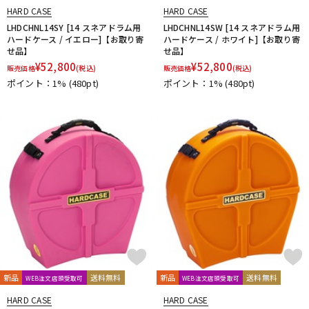
HARD CASE
HARD CASE
LHDCHNL14SY [14 スネアドラム用
LHDCHNL14SW [14 スネアドラム用
ハードケース / イエロー]【お取り寄
ハードケース / ホワイト]【お取り寄
せ品】
せ品】
¥
52,800
¥
52,800
販売価格
(税込)
販売価格
(税込)
ポイント：1%
(480pt)
ポイント：1%
(480pt)
新品
送料無料
新品
送料無料
WEB注文店頭受取可
WEB注文店頭受取可
HARD CASE
HARD CASE