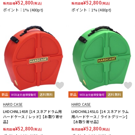
¥
52,800
¥
52,800
販売価格
(税込)
販売価格
(税込)
ポイント：1%
(480pt)
ポイント：1%
(480pt)
新品
送料無料
新品
送料無料
WEB注文店頭受取可
WEB注文店頭受取可
HARD CASE
HARD CASE
LHDCHNL14SR [14 スネアドラム用
LHDCHNL14SLG [14 スネアドラム
ハードケース / レッド]【お取り寄せ
用ハードケース / ライトグリーン]
品】
【お取り寄せ品】
¥
52,800
¥
52,800
販売価格
(税込)
販売価格
(税込)