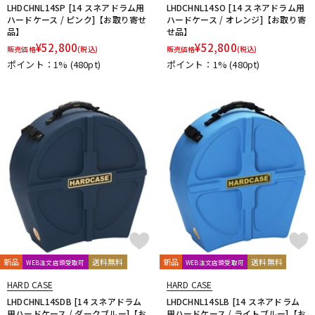
LHDCHNL14SP [14 スネアドラム用
LHDCHNL14SO [14 スネアドラム用
ハードケース / ピンク]【お取り寄せ
ハードケース / オレンジ]【お取り寄
品】
せ品】
¥
52,800
¥
52,800
販売価格
(税込)
販売価格
(税込)
ポイント：1%
(480pt)
ポイント：1%
(480pt)
新品
送料無料
新品
送料無料
WEB注文店頭受取可
WEB注文店頭受取可
HARD CASE
HARD CASE
LHDCHNL14SDB [14 スネアドラム
LHDCHNL14SLB [14 スネアドラム
用ハードケース / ダークブルー]【お
用ハードケース / ライトブルー]【お