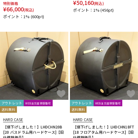
¥
50,160
特別価格
(税込)
DTM オンライン納品
レコーディング機器
¥
66,000
(税込)
ポイント：1%
(456pt)
ポイント：1%
(600pt)
配信/ライブ機器
楽器アクセサリ
中古
ヴィンテージ
アウトレット
アウトレット
WEB注文店頭受取可
WEB注文店頭受取可
送料無料
送料無料
HARD CASE
HARD CASE
【値下げしました！】LHDCHN20B
【値下げしました！】LHDCHN18FT
[20 バスドラム用ハードケース]【旧
[18 フロアタム用ハードケース]【旧
仕様特価品】
仕様特価品】