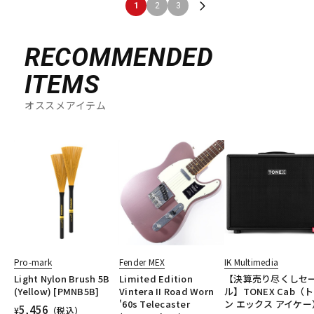
1
2
3
RECOMMENDED
ITEMS
オススメアイテム
Pro-mark
Fender MEX
IK Multimedia
Light Nylon Brush 5B
Limited Edition
【決算売り尽くしセ
(Yellow) [PMNB5B]
Vintera II Road Worn
ル】TONEX Cab（
'60s Telecaster
ン エックス アイケー
5,456
¥
（税込）