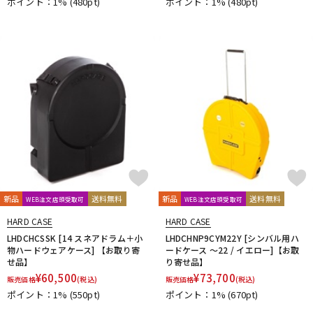
ポイント：1%
(480pt)
ポイント：1%
(480pt)
新品
送料無料
新品
送料無料
WEB注文店頭受取可
WEB注文店頭受取可
HARD CASE
HARD CASE
LHDCHCSSK [14 スネアドラム＋小
LHDCHNP9CYM22Y [シンバル用ハ
物ハードウェアケース] 【お取り寄
ードケース ～22 / イエロー]【お取
せ品】
り寄せ品】
¥
60,500
¥
73,700
販売価格
(税込)
販売価格
(税込)
ポイント：1%
(550pt)
ポイント：1%
(670pt)