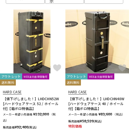
示
ベース
ウクレレ
ドラム
パーカッション
キーボード
電子ピアノ
管楽器
その他楽器
アウトレット
アウトレット
WEB注文店頭受取可
WEB注文店頭受取可
送料無料
送料無料
アンプ
エフェクター
HARD CASE
HARD CASE
【値下げしました！】LHDCHN52W
【値下げしました！】LHDCHN40W
[ハードウェアケース 52 / ホイール
[ハードウェアケース 40 / ホイール
付]【箱ボロ特価品】
付]【箱ボロ特価品】
DJ機器
DTM
¥132,000
¥83,600
メーカー希望小売価格
（税
メーカー希望小売価格
（税込）
込）
¥
58,520
販売価格
(税込)
特別価格
¥
92,400
販売価格
(税込)