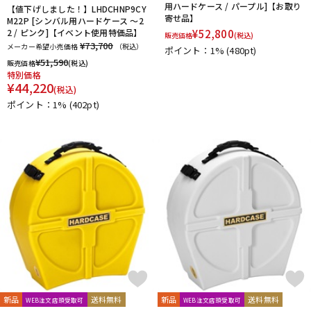
用ハードケース / パープル]【お取り
【値下げしました！】LHDCHNP9CY
寄せ品】
M22P [シンバル用ハードケース ～2
2 / ピンク]【イベント使用特価品】
¥
52,800
販売価格
(税込)
¥73,700
メーカー希望小売価格
（税込）
ポイント：1%
(480pt)
¥
51,590
販売価格
(税込)
特別価格
¥
44,220
(税込)
ポイント：1%
(402pt)
新品
送料無料
新品
送料無料
WEB注文店頭受取可
WEB注文店頭受取可