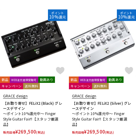
ポイント
ポイント
10%
10%
還元
還元
新品
動画あり
新品
動画あり
WEB注文店頭受取可
WEB注文店頭受取可
キャンペーン
送料無料
キャンペーン
送料無料
GRACE design
GRACE design
【お取り寄せ】FELiX2 (Black) グレ
【お取り寄せ】FELiX2 (Silver) グレ
ースデザイン
ースデザイン
～ポイント10%還元中～ Finger
～ポイント10%還元中～ Finger
Style Guitar Fair!!【スタッフ厳選
Style Guitar Fair!!【スタッフ厳選
品】
品】
¥
269,500
¥
269,500
販売価格
(税込)
販売価格
(税込)