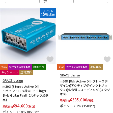
示
ベース
ウクレレ
ポイント
10%
還元
ドラム
パーカッション
キーボード
電子ピアノ
管楽器
その他楽器
新品
動画あり
新品
送料無料
WEB注文店頭受取可
WEB注文店頭受取可
キャンペーン
送料無料
GRACE design
アンプ
エフェクター
GRACE design
m308 [8ch Active DI] (グレースデ
ザイン)(アクティブダイレクトボッ
m303 [Stereo Active DI]
クス)(高音質レコーディング)(スタジ
～ポイント10%還元中～ Finger
オDI)
Style Guitar Fair!!【スタッフ厳選
DJ機器
DTM
¥
385,000
品】
販売価格
(税込)
¥
94,600
ポイント：1%
(3500pt)
販売価格
(税込)
ポイント：10%
(8600pt)