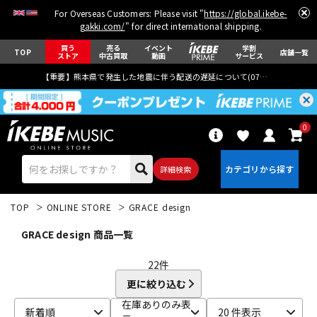
For Overseas Customers: Please visit "
https://global.ikebe-
gakki.com/
" for direct international shipping.
買う
売る
イベント
学割
TOP
店舗一覧
ストア
中古買取
動画
サービス
【重要】熊本県で発生した地震に伴う配送の遅延について(
07月29日
更新)
0
詳細検索
TOP
ONLINE STORE
GRACE design
GRACE design 商品一覧
22
件
更に絞り込む
エレキギター
アコギ/エレアコ
在庫ありのみ表
新着順
20 件表示