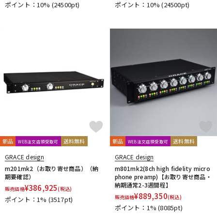
ポイント：10%
(24500pt)
ポイント：10%
(24500pt)
新品
送料無料
新品
送料無料
WEB注文店頭受取可
WEB注文店頭受取可
GRACE design
GRACE design
m201mk2（お取り寄せ商品）（納
m801mk2(8ch high fidelity micro
期要確認）
phone preamp)【お取り寄せ商品・
納期通常2-3週間程】
¥
386,925
販売価格
(税込)
¥
889,350
販売価格
(税込)
ポイント：1%
(3517pt)
ポイント：1%
(8085pt)