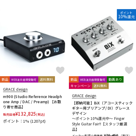
ポイント
10%
還元
新品
送料無料
新品
動画あり
WEB注文店頭受取可
WEB注文店頭受取可
キャンペーン
送料無料
GRACE design
GRACE design
m900 (Studio Reference Headph
one Amp / DAC / Preamp) 【お取
【即納可能】BiX（アコースティック
り寄せ商品】
ギター用プリアンプ/ DI）グレース
¥
132,825
デザイン
販売価格
(税込)
～ポイント10%還元中～ Finger
ポイント：1%
(1207pt)
Style Guitar Fair!!【スタッフ厳選
品】
¥76,450
メーカー希望小売価格
（税込）