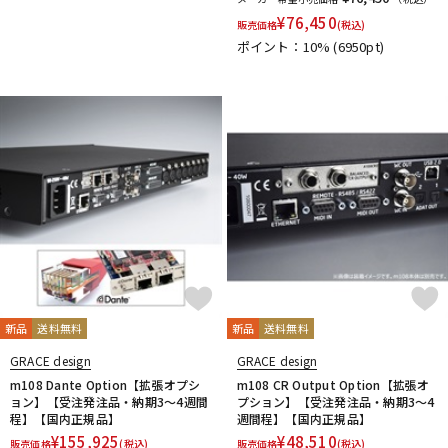
¥
76,450
販売価格
(税込)
ポイント：10%
(6950pt)
新品
送料無料
新品
送料無料
GRACE design
GRACE design
m108 Dante Option【拡張オプシ
m108 CR Output Option【拡張オ
ョン】【受注発注品・納期3～4週間
プション】【受注発注品・納期3～4
程】【国内正規品】
週間程】【国内正規品】
¥
155,925
¥
48,510
販売価格
(税込)
販売価格
(税込)