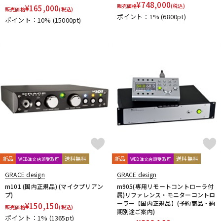
¥
748,000
販売価格
(税込)
¥
165,000
販売価格
(税込)
ポイント：1%
(6800pt)
ポイント：10%
(15000pt)
新品
送料無料
新品
送料無料
WEB注文店頭受取可
WEB注文店頭受取可
GRACE design
GRACE design
m101 (国内正規品) (マイクプリアン
m905(専用リモートコントローラ付
プ)
属)リファレンス・モニターコントロ
ーラー【国内正規品】(予約商品・納
¥
150,150
販売価格
(税込)
期別途ご案内)
ポイント：1%
(1365pt)