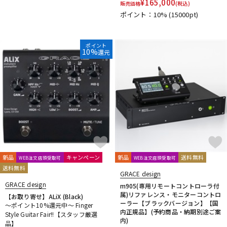
¥
165,000
販売価格
(税込)
ポイント：10%
(15000pt)
ポイント
10%
還元
新品
キャンペーン
新品
送料無料
WEB注文店頭受取可
WEB注文店頭受取可
送料無料
GRACE design
GRACE design
m905(専用リモートコントローラ付
属)リファレンス・モニターコントロ
【お取り寄せ】ALiX (Black)
ーラー【ブラックバージョン】【国
～ポイント10%還元中～ Finger
内正規品】(予約商品・納期別途ご案
Style Guitar Fair!!【スタッフ厳選
内)
品】