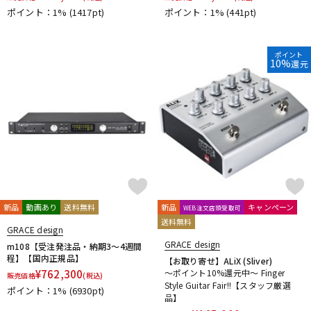
ポイント：1%
(1417pt)
ポイント：1%
(441pt)
ポイント
10%
還元
新品
動画あり
送料無料
新品
キャンペーン
WEB注文店頭受取可
送料無料
GRACE design
GRACE design
m108【受注発注品・納期3～4週間
程】【国内正規品】
【お取り寄せ】ALiX (Sliver)
¥
762,300
～ポイント10%還元中～ Finger
販売価格
(税込)
Style Guitar Fair!!【スタッフ厳選
ポイント：1%
(6930pt)
品】