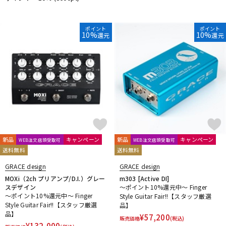
DTM オンライン納品
レコーディング機器
ポイント
ポイント
10%
10%
還元
還元
配信/ライブ機器
楽器アクセサリ
中古
ヴィンテージ
新品
キャンペーン
新品
キャンペーン
WEB注文店頭受取可
WEB注文店頭受取可
送料無料
送料無料
GRACE design
GRACE design
MOXi（2ch プリアンプ/D.I.）グレー
m303 [Active DI]
スデザイン
～ポイント10%還元中～ Finger
～ポイント10%還元中～ Finger
Style Guitar Fair!!【スタッフ厳選
Style Guitar Fair!!【スタッフ厳選
品】
品】
¥
57,200
販売価格
(税込)
¥
132,000