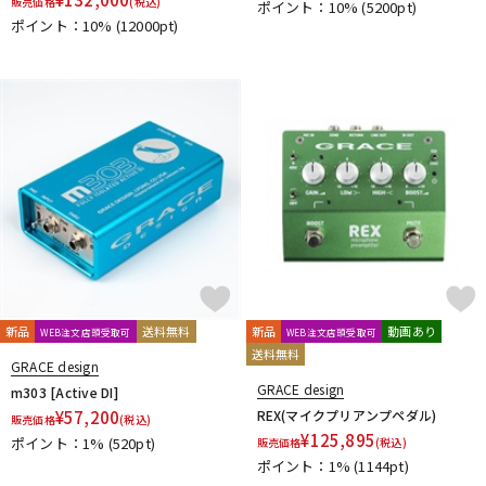
販売価格
(税込)
ポイント：10%
(5200pt)
ポイント：10%
(12000pt)
新品
送料無料
新品
動画あり
WEB注文店頭受取可
WEB注文店頭受取可
送料無料
GRACE design
GRACE design
m303 [Active DI]
¥
57,200
REX(マイクプリアンプペダル)
販売価格
(税込)
¥
125,895
ポイント：1%
(520pt)
販売価格
(税込)
ポイント：1%
(1144pt)