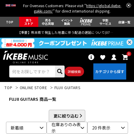
For Overseas Customers: Please visit "
https://global.ikebe-
gakki.com/
" for direct international shipping.
買う
売る
イベント
学割
TOP
店舗一覧
ストア
中古買取
動画
サービス
【重要】熊本県で発生した地震に伴う配送の遅延について(
07月29日
更新)
0
詳細検索
TOP
ONLINE STORE
FUJII GUITARS
FUJII GUITARS 商品一覧
更に絞り込む
エレキギター
アコギ/エレアコ
在庫ありのみ表
新着順
20 件表示
示