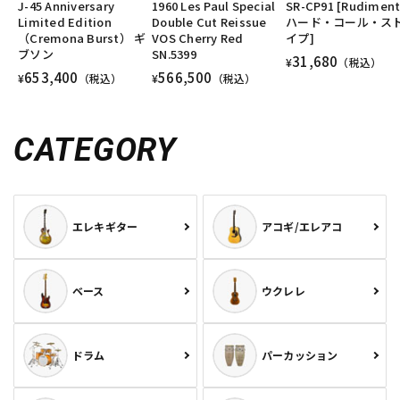
J-45 Anniversary
1960 Les Paul Special
SR-CP91 [Rudiment
DTM オンライン納品
レコーディング機器
Limited Edition
Double Cut Reissue
ハード・コール・ス
（Cremona Burst） ギ
VOS Cherry Red
イプ]
ブソン
SN.5399
31,680
¥
（税込）
653,400
566,500
配信/ライブ機器
楽器アクセサリ
¥
（税込）
¥
（税込）
CATEGORY
中古
ヴィンテージ
エレキギター
アコギ/エレアコ
ベース
ウクレレ
ドラム
パーカッション