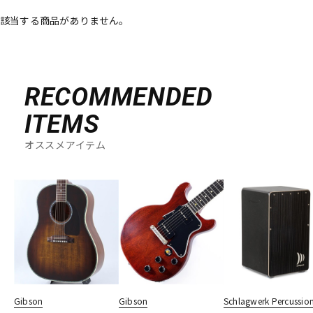
該当する商品がありません。
ベース
ウクレレ
ドラム
パーカッション
RECOMMENDED
ITEMS
キーボード
電子ピアノ
オススメアイテム
管楽器
その他楽器
アンプ
エフェクター
DJ機器
DTM
Gibson
Gibson
Schlagwerk Percussio