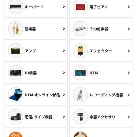
キーボード
電子ピアノ
管楽器
その他楽器
アンプ
エフェクター
DJ機器
DTM
DTM オンライン納品
レコーディング機器
配信/ライブ機器
楽器アクセサリ