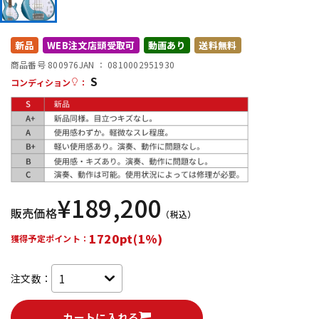
DTM オンライン納品
レコーディング機器
新品
WEB注文店頭受取可
動画あり
送料無料
配信/ライブ機器
楽器アクセサリ
商品番号 800976
JAN ：
0810002951930
S
コンディション
：
中古
ヴィンテージ
¥
189,200
販売価格
（税込）
1720pt(1%)
獲得予定ポイント：
注文数：
カートに入れる