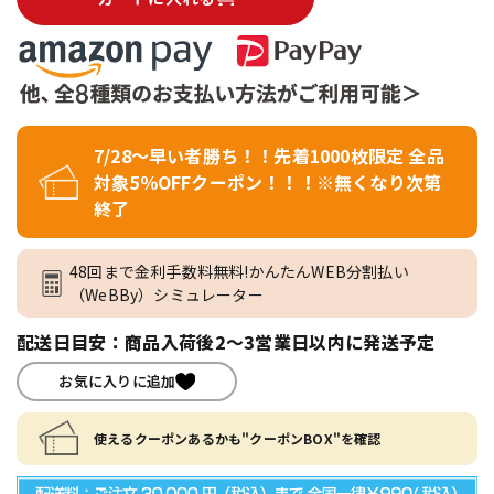
7/28～早い者勝ち！！先着1000枚限定 全品
対象5％OFFクーポン！！！※無くなり次第
終了
48回まで金利手数料無料!かんたんWEB分割払い
（WeBBy）シミュレーター
配送日目安：商品入荷後2～3営業日以内に発送予定
お気に入りに追加
使えるクーポンあるかも"クーポンBOX"を確認