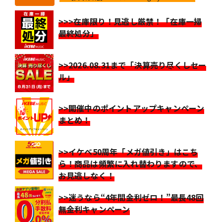
>>>在庫限り！見逃し厳禁！「在庫一掃
最終処分」
>>2026.08.31まで「決算売り尽くしセー
ル」
>>開催中のポイントアップキャンペーン
まとめ！
>>イケベ50周年「メガ値引き」はこち
ら！商品は頻繁に入れ替わりますので、
お見逃しなく！
>>迷うなら“4年間金利ゼロ！”最長48回
無金利キャンペーン