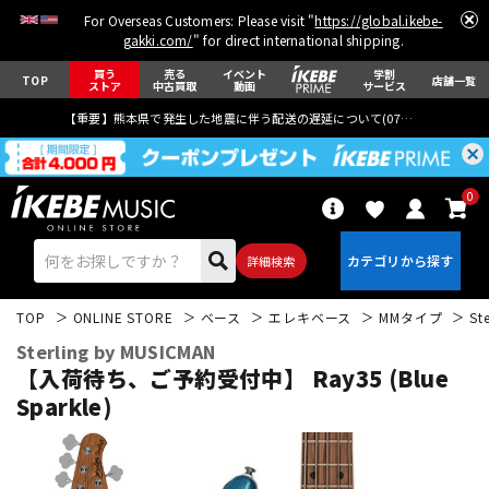
For Overseas Customers: Please visit "
https://global.ikebe-
gakki.com/
" for direct international shipping.
買う
売る
イベント
学割
TOP
店舗一覧
ストア
中古買取
動画
サービス
【重要】熊本県で発生した地震に伴う配送の遅延について(
07月29日
更新)
0
詳細検索
TOP
ONLINE STORE
ベース
エレキベース
MMタイプ
St
Sterling by MUSICMAN
【入荷待ち、ご予約受付中】 Ray35 (Blue
Sparkle)
エレキギター
アコギ/エレアコ