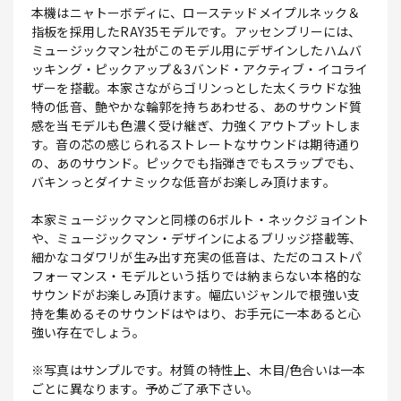
本機はニャトーボディに、ローステッドメイプルネック＆
指板を採用したRAY35モデルです。アッセンブリーには、
ミュージックマン社がこのモデル用にデザインしたハムバ
ッキング・ピックアップ＆3バンド・アクティブ・イコライ
ザーを搭載。本家さながらゴリンっとした太くラウドな独
特の低音、艶やかな輪郭を持ちあわせる、あのサウンド質
感を当モデルも色濃く受け継ぎ、力強くアウトプットしま
す。音の芯の感じられるストレートなサウンドは期待通り
の、あのサウンド。ピックでも指弾きでもスラップでも、
バキンっとダイナミックな低音がお楽しみ頂けます。
本家ミュージックマンと同様の6ボルト・ネックジョイント
や、ミュージックマン・デザインによるブリッジ搭載等、
細かなコダワリが生み出す充実の低音は、ただのコストパ
フォーマンス・モデルという括りでは納まらない本格的な
サウンドがお楽しみ頂けます。幅広いジャンルで根強い支
持を集めるそのサウンドはやはり、お手元に一本あると心
強い存在でしょう。
※写真はサンプルです。材質の特性上、木目/色合いは一本
ごとに異なります。予めご了承下さい。