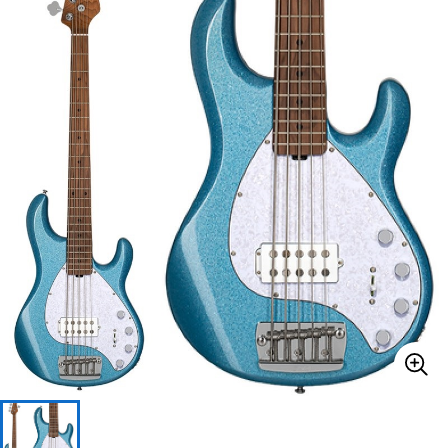
ベース
ウクレレ
ドラム
パーカッション
キーボード
電子ピアノ
管楽器
その他楽器
アンプ
エフェクター
DJ機器
DTM