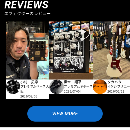
REVIEWS
エフェクターのレビュー
小村 拓摩
黒木 翔平
タカハタ
プレミアムベース大
プレミアムギターズ
イケシブリユー
阪
2026/07/04
2026/05/28
2026/08/05
VIEW MORE