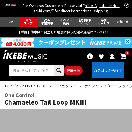
For Overseas Customers: Please visit "
https://global.ikebe-
gakki.com/
" for direct international shipping.
買う
売る
イベント
学割
TOP
店舗一覧
ストア
中古買取
動画
サービス
【重要】熊本県で発生した地震に伴う配送の遅延について(
07月29日
更新)
0
詳細検索
TOP
ONLINE STORE
エフェクター
ラインセレクター・フット
One Control
Chamaeleo Tail Loop MKIII
エレキギター
アコギ/エレアコ