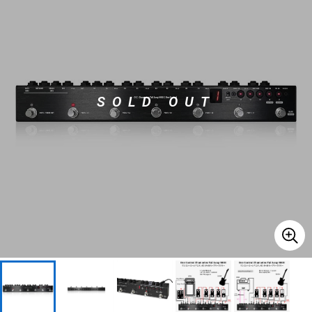
ベース
ウクレレ
ドラム
パーカッション
SOLD OUT
キーボード
電子ピアノ
管楽器
その他楽器
アンプ
エフェクター
DJ機器
DTM