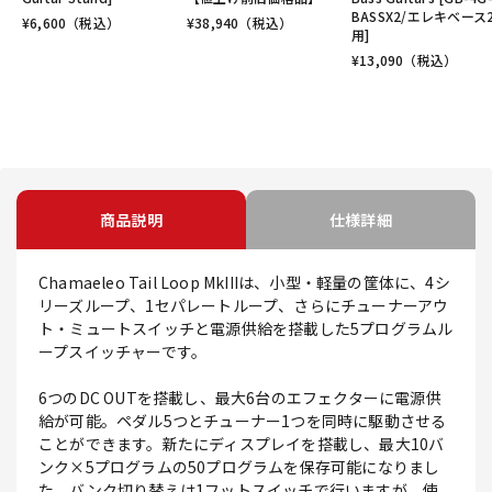
BASSX2/エレキベース
¥
6,600
（税込）
¥
38,940
（税込）
用]
¥
13,090
（税込）
商品説明
仕様詳細
Chamaeleo Tail Loop MkIIIは、小型・軽量の筐体に、4シ
リーズループ、1セパレートループ、さらにチューナーアウ
ト・ミュートスイッチと電源供給を搭載した5プログラムル
ープスイッチャーです。
6つのDC OUTを搭載し、最大6台のエフェクターに電源供
給が可能。ペダル5つとチューナー1つを同時に駆動させる
ことができます。新たにディスプレイを搭載し、最大10バ
ンク×5プログラムの50プログラムを保存可能になりまし
た。バンク切り替えは1フットスイッチで行いますが、使