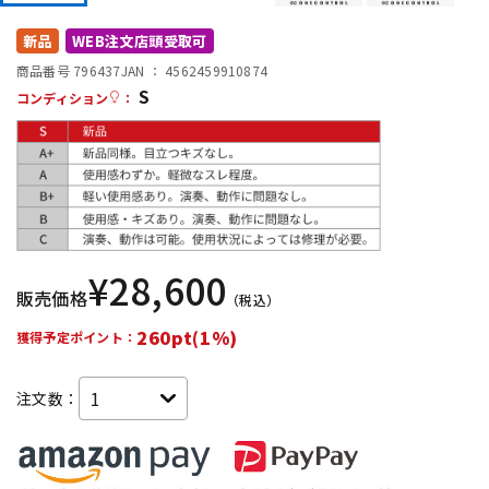
DTM オンライン納品
レコーディング機器
新品
WEB注文店頭受取可
商品番号 796437
JAN ：
4562459910874
S
配信/ライブ機器
楽器アクセサリ
コンディション
：
中古
ヴィンテージ
¥
28,600
販売価格
（税込）
260pt(1%)
獲得予定ポイント：
注文数：