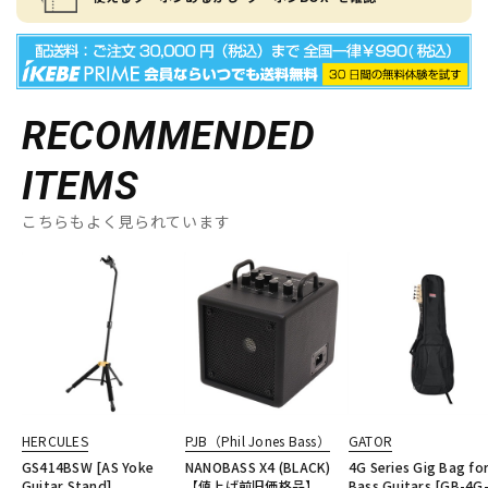
RECOMMENDED
ITEMS
こちらもよく見られています
HERCULES
PJB（Phil Jones Bass）
GATOR
GS414BSW [AS Yoke
NANOBASS X4 (BLACK)
4G Series Gig Bag for
Guitar Stand]
【値上げ前旧価格品】
Bass Guitars [GB-4G