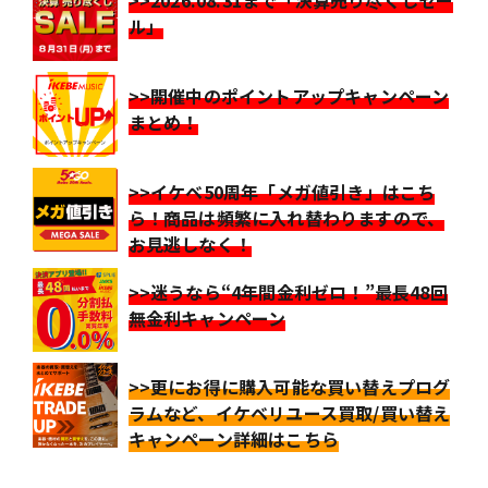
>>2026.08.31まで「決算売り尽くしセー
ル」
>>開催中のポイントアップキャンペーン
まとめ！
>>イケベ50周年「メガ値引き」はこち
ら！商品は頻繁に入れ替わりますので、
お見逃しなく！
>>迷うなら“4年間金利ゼロ！”最長48回
無金利キャンペーン
>>更にお得に購入可能な買い替えプログ
ラムなど、イケベリユース買取/買い替え
キャンペーン詳細はこちら