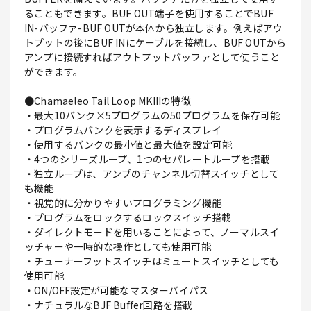
ることもできます。BUF OUT端子を使用することでBUF
IN-バッファ-BUF OUTが本体から独立します。例えばアウ
トプットの後にBUF INにケーブルを接続し、BUF OUTから
アンプに接続すればアウトプットバッファとして使うこと
ができます。
●Chamaeleo Tail Loop MKIIIの特徴
・最大10バンク×5プログラムの50プログラムを保存可能
・プログラムバンクを表示するディスプレイ
・使用するバンクの最小値と最大値を設定可能
・4つのシリーズループ、1つのセパレートループを搭載
・独立ループは、アンプのチャンネル切替スイッチとして
も機能
・視覚的に分かりやすいプログラミング機能
・プログラムをロックするロックスイッチ搭載
・ダイレクトモードを用いることによって、ノーマルスイ
ッチャーや一時的な操作としても使用可能
・チューナーフットスイッチはミュートスイッチとしても
使用可能
・ON/OFF設定が可能なマスターバイパス
・ナチュラルなBJF Buffer回路を搭載