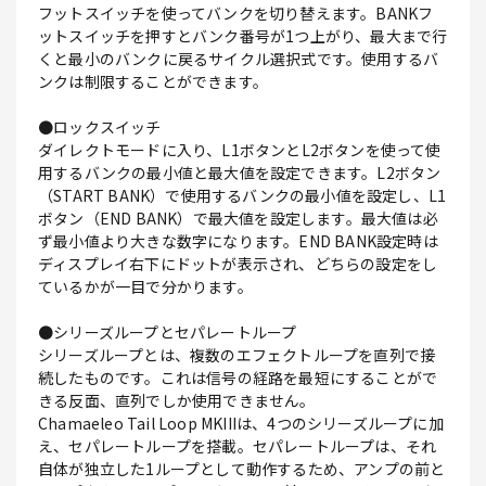
フットスイッチを使ってバンクを切り替えます。BANKフ
ットスイッチを押すとバンク番号が1つ上がり、最大まで行
くと最小のバンクに戻るサイクル選択式です。使用するバ
ンクは制限することができます。
●ロックスイッチ
ダイレクトモードに入り、L1ボタンとL2ボタンを使って使
用するバンクの最小値と最大値を設定できます。L2ボタン
（START BANK）で使用するバンクの最小値を設定し、L1
ボタン（END BANK）で最大値を設定します。最大値は必
ず最小値より大きな数字になります。END BANK設定時は
ディスプレイ右下にドットが表示され、どちらの設定をし
ているかが一目で分かります。
●シリーズループとセパレートループ
シリーズループとは、複数のエフェクトループを直列で接
続したものです。これは信号の経路を最短にすることがで
きる反面、直列でしか使用できません。
Chamaeleo Tail Loop MKIIIは、4つのシリーズループに加
え、セパレートループを搭載。セパレートループは、それ
自体が独立した1ループとして動作するため、アンプの前と