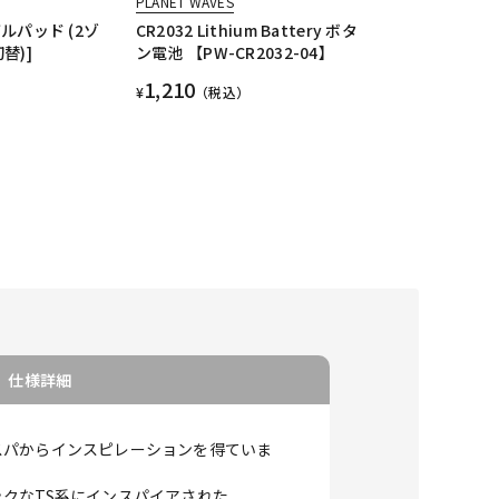
PLANET WAVES
バルパッド (2ゾ
CR2032 Lithium Battery ボタ
替)]
ン電池 【PW-CR2032-04】
1,210
¥
（税込）
仕様詳細
アン ベスパからインスピレーションを得ていま
クなTS系にインスパイアされた