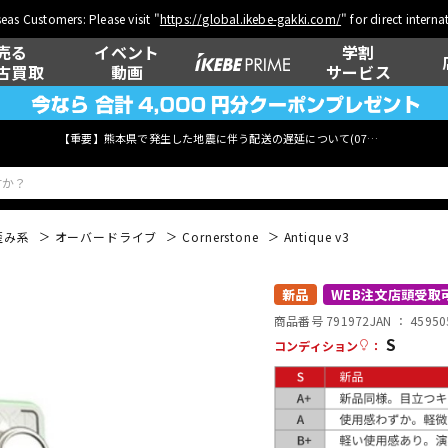
eas Customers: Please visit "
https://global.ikebe-gakki.com/
" for direct intern
売る
イベント
学割
古買取
動画
サービス
【重要】熊本県で発生した地震に伴う配送の遅延について(
07月29日
更新)
歪み系
オーバードライブ
Cornerstone
Antique v3
ベース
ウクレレ
新品
WEB注文店頭受取
商品番号 791972
JAN ：
45950
S
コンディション
：
管楽器
その他楽器