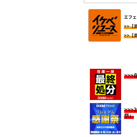
エフェ
>>【
>>【
>>
>>>
祭」