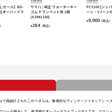
YAMAHA
YAMAHA
しセール】BD-
ヤマハ / 純正 ウォーターキー
PCY100 [シン
iver)]オーバードラ
ゴム トランペット用 1個
ーン・3ゾーン切
(A3941180)
9,900
¥
（税込）
264
）
¥
（税込）
 フェーズ3styleで再設計されたこのペダルは、象徴的なヴィンテージイタリ
ロジーが融合した、最高級のオーバードライブ・ペダルです。クラシッ