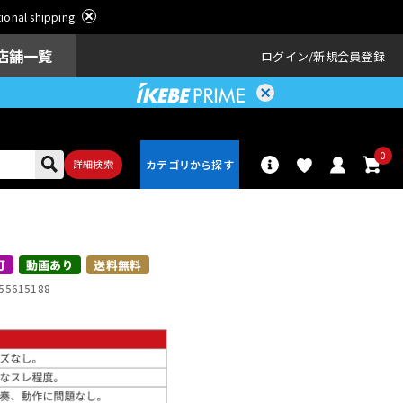
ational shipping.
店舗一覧
ログイン
新規会員登録
0
詳細検索
パーカッショ
ドラム
ン
可
動画あり
送料無料
55615188
アンプ
エフェクター