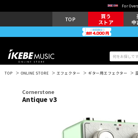
For Overs
買う
TOP
ストア
中
TOP
ONLINE STORE
エフェクター
ギター用エフェクター
アコギ/エレ
エレキギター
アコ
Cornerstone
Antique v3
キーボード
電子ピアノ