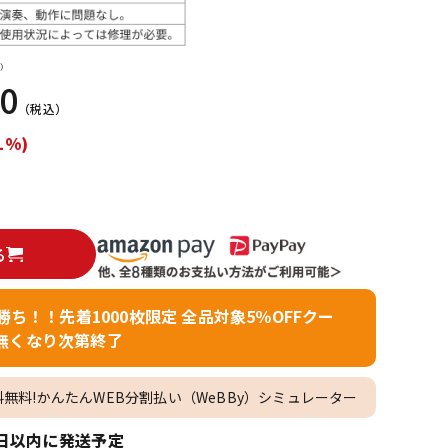
配信/ライブ
楽器アクセサ
機器
リ
）
00
（税込）
1%)
る
者勝ち！！先着1000枚限定 全品対象5％OFFクー
無くなり次第終了
料無料!かんたんWEB分割払い（WeBBy）シミュレーター
日以内に発送予定