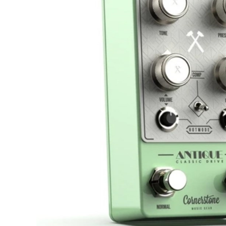
DJ機器
DTM
中古
ヴィンテー