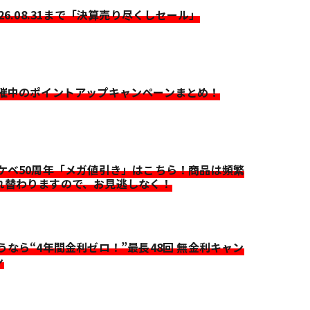
026.08.31まで「決算売り尽くしセール」
開催中のポイントアップキャンペーンまとめ！
イケベ50周年「メガ値引き」はこちら！商品は頻繁
れ替わりますので、お見逃しなく！
迷うなら“4年間金利ゼロ！”最長48回 無金利キャン
ン