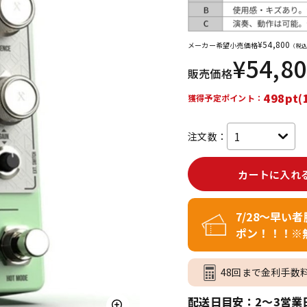
DTM オンラ
レコーディン
イン納品
グ機器
¥
54,800
メーカー希望小売価格
（税込
¥
54,8
販売価格
ジ
498pt(
獲得予定ポイント：
注文数：
カートに入れ
7/28～早い
ポン！！！※
48回まで金利手数
配送日目安：2～3営業