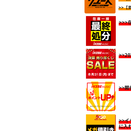
>>【
>>
>>2
>>
>>
に入