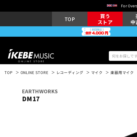
For Overs
買う
TOP
ストア
中
TOP
ONLINE STORE
レコーディング
マイク
楽器用マイク
アコギ/エレ
エレキギター
アコ
EARTHWORKS
DM17
キーボード
電子ピアノ