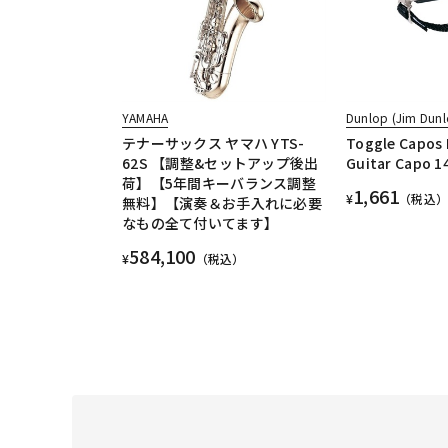
YAMAHA
Dunlop (Jim Dunl
テナーサックス ヤマハ YTS-
Toggle Capos 
62S 【調整&セットアップ後出
Guitar Capo 14
荷】【5年間キーバランス調整
1,661
¥
（税込）
無料】【演奏＆お手入れに必要
なもの全て付いてます】
584,100
¥
（税込）