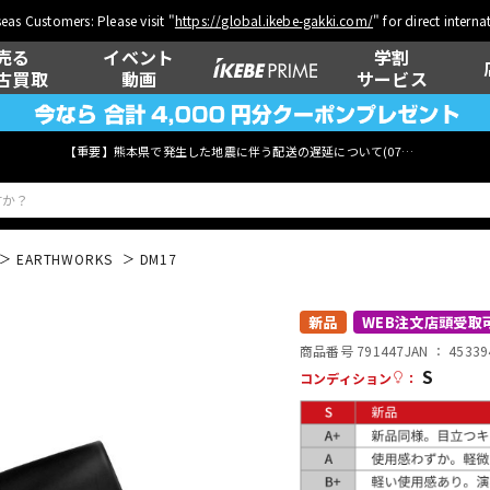
eas Customers: Please visit "
https://global.ikebe-gakki.com/
" for direct intern
売る
イベント
学割
古買取
動画
サービス
【重要】熊本県で発生した地震に伴う配送の遅延について(
07月29日
更新)
EARTHWORKS
DM17
ベース
ウクレレ
新品
WEB注文店頭受取
商品番号 791447
JAN ：
45339
S
コンディション
：
管楽器
その他楽器