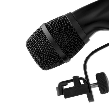
DJ機器
DTM
中古
ヴィンテー