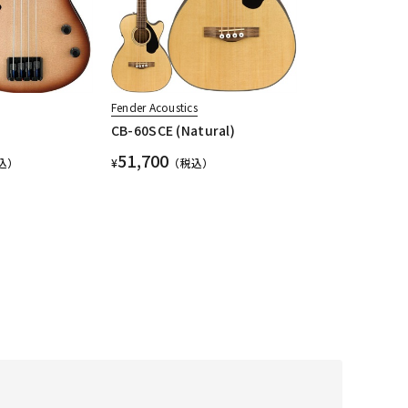
Fender Acoustics
CB-60SCE (Natural)
51,700
込）
¥
（税込）