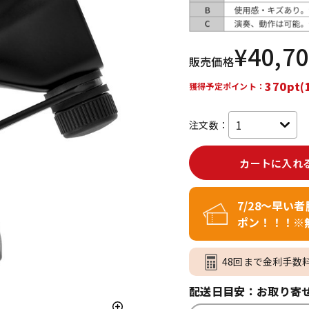
DTM オンラ
レコーディン
イン納品
グ機器
¥
40,7
販売価格
ジ
370pt(
獲得予定ポイント：
注文数：
カートに入れ
7/28～早い
ポン！！！※
48回まで金利手数
配送日目安：お取り寄せ