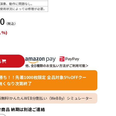
配信/ライブ
楽器アクセサ
機器
リ
00
（税込）
1%)
る
者勝ち！！先着1000枚限定 全品対象5％OFFクー
無くなり次第終了
料無料!かんたんWEB分割払い（WeBBy）シミュレーター
商品 納期は別途ご連絡