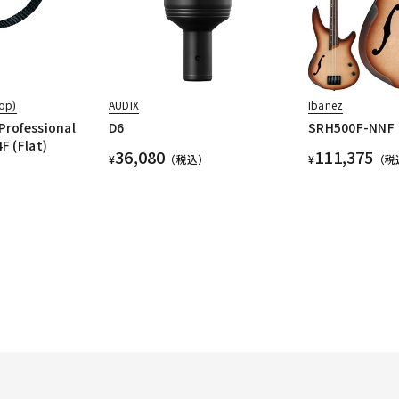
op)
AUDIX
Ibanez
Professional
D6
SRH500F-NNF
F (Flat)
36,080
111,375
¥
（税込）
¥
（税