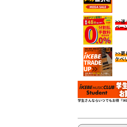
>>
ペー
>>
ケベ
学生さんならいつでもお得『IKEBE 