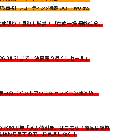
買取価格】レコーディング機器 EARTHWORKS
>在庫限り！見逃し厳禁！「在庫一掃 最終処分」
026.08.31まで「決算売り尽くしセール」
開催中のポイントアップキャンペーンまとめ！
イケベ50周年「メガ値引き」はこちら！商品は頻繁
れ替わりますので、お見逃しなく！