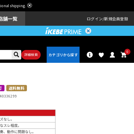
ational shipping.
店舗一覧
ログイン
新規会員登録
0
詳細検索
パーカッショ
ドラム
ン
可
送料無料
40336299
アンプ
エフェクター