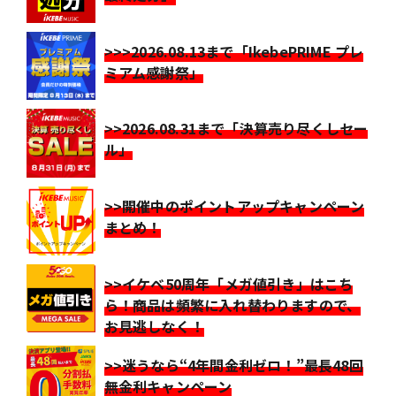
>>>2026.08.13まで「IkebePRIME プレ
ミアム感謝祭」
>>2026.08.31まで「決算売り尽くしセー
ル」
>>開催中のポイントアップキャンペーン
まとめ！
>>イケベ50周年「メガ値引き」はこち
ら！商品は頻繁に入れ替わりますので、
お見逃しなく！
>>迷うなら“4年間金利ゼロ！”最長48回
無金利キャンペーン