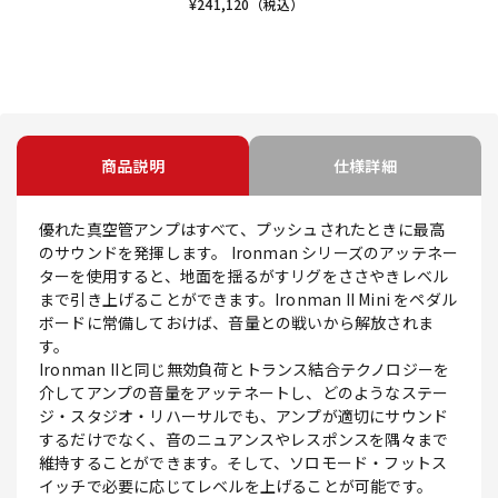
¥
241,120
（税込）
商品説明
仕様詳細
優れた真空管アンプはすべて、プッシュされたときに最高
のサウンドを発揮します。 Ironman シリーズのアッテネー
ターを使用すると、地面を揺るがすリグをささやきレベル
まで引き上げることができます。Ironman II Mini をペダル
ボードに常備しておけば、音量との戦いから解放されま
す。
Ironman IIと同じ無効負荷とトランス結合テクノロジーを
介してアンプの音量をアッテネートし、どのようなステー
ジ・スタジオ・リハーサルでも、アンプが適切にサウンド
するだけでなく、音のニュアンスやレスポンスを隅々まで
維持することができます。そして、ソロモード・フットス
イッチで必要に応じてレベルを上げることが可能です。