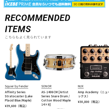
RECOMMENDED
ITEMS
こちらもよく見られています
Squier by Fender
SONOR
NUX
Affinity Series
AS-1406CM [Artist
Amp Academy（ニ
Stratocaster (Lake
Series Snare Drum /
ックス）
Placid Blue/Maple)
Cotton Wood Maple
¥
30,800
（税込）
14×6]
¥
39,600
（税込）