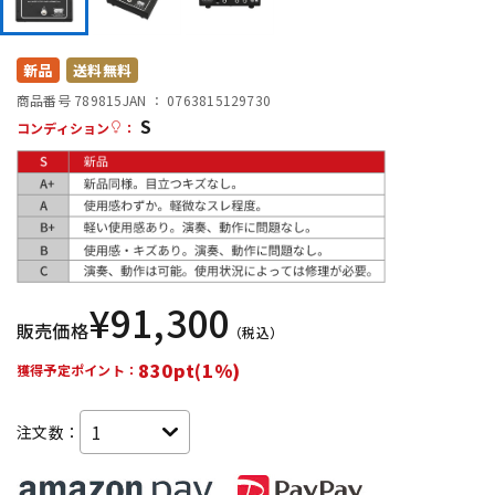
DTM オンライン納品
レコーディング機器
新品
送料無料
配信/ライブ機器
楽器アクセサリ
商品番号 789815
JAN ：
0763815129730
S
コンディション
：
中古
ヴィンテージ
¥
91,300
販売価格
（税込）
830pt(1%)
獲得予定ポイント：
注文数：