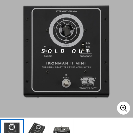
ベース
ウクレレ
ドラム
パーカッション
SOLD OUT
キーボード
電子ピアノ
管楽器
その他楽器
アンプ
エフェクター
DJ機器
DTM