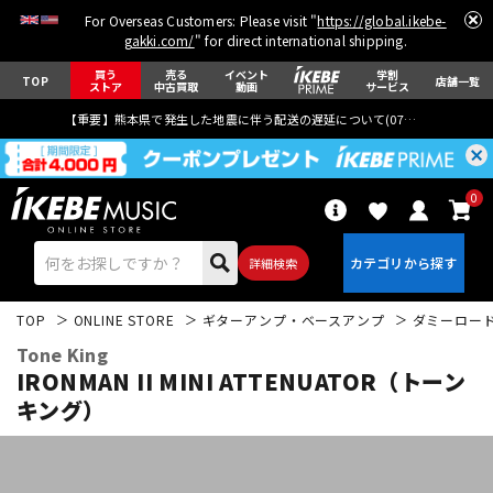
For Overseas Customers: Please visit "
https://global.ikebe-
gakki.com/
" for direct international shipping.
買う
売る
イベント
学割
TOP
店舗一覧
ストア
中古買取
動画
サービス
【重要】熊本県で発生した地震に伴う配送の遅延について(
07月29日
更新)
0
詳細検索
TOP
ONLINE STORE
ギターアンプ・ベースアンプ
ダミーロー
Tone King
IRONMAN II MINI ATTENUATOR（トーン
キング）
エレキギター
アコギ/エレアコ